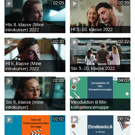
02:09
02:39
Htx 8. klasse (Mine
Hf 9.-10. klasse 2022
introkurser) 2022
02:30
02:32
Hf 8. klasse (Mine
Stx 9.-10. klasse 2022
introkurser) 2022
02:20
04:03
Stx 8. klasse (mine
Introduktion til Min
introkurser)
kompetencemappe
02:02
00:24