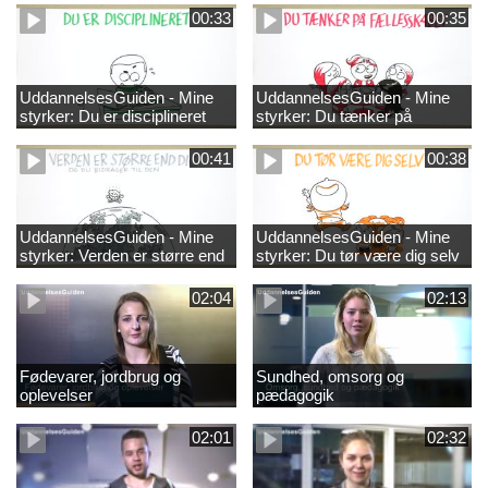
00:33
00:35
UddannelsesGuiden - Mine
UddannelsesGuiden - Mine
styrker: Du er disciplineret
styrker: Du tænker på
fællesskabet
00:41
00:38
UddannelsesGuiden - Mine
UddannelsesGuiden - Mine
styrker: Verden er større end
styrker: Du tør være dig selv
dig og du bidrager til den
02:04
02:13
Fødevarer, jordbrug og
Sundhed, omsorg og
oplevelser
pædagogik
02:01
02:32