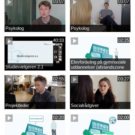
03:07
03:07
Psykolog
Psykolog
40:33
02:25
Elevfordeling på gymnasiale
Studievælgeren 2.1
uddannelser (afstandszone
redigeret)
02:55
03:27
Projektleder
Socialrådgiver
02:20
02:00