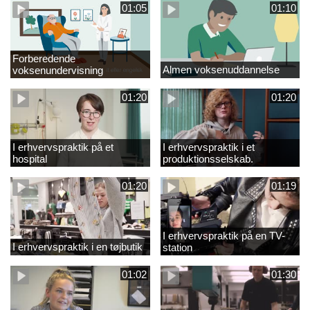
01:05
01:10
Forberedende
Almen voksenuddannelse
voksenundervisning
01:20
01:20
I erhvervspraktik på et
I erhvervspraktik i et
hospital
produktionsselskab.
01:20
01:19
I erhvervspraktik på en TV-
I erhvervspraktik i en tøjbutik
station
01:02
01:30