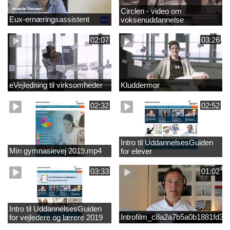
Circlen - video om
Eux-ernæringsassistent
voksenuddannelse
02:07
03:26
eVejledning til virksomheder
Kluddermor
02:32
02:52
Intro til UddannelsesGuiden
Min gymnasievej 2019.mp4
for elever
03:33
01:02
Intro til UddannelsesGuiden
Introfilm_c8a2a7b5a0b1881fd3
for vejledere og lærere 2019