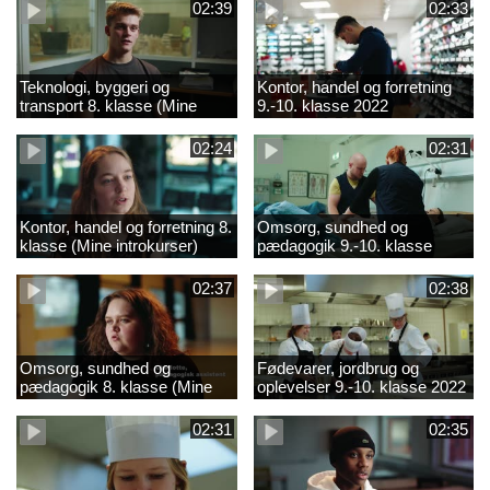
02:39
02:33
Teknologi, byggeri og
Kontor, handel og forretning
transport 8. klasse (Mine
9.-10. klasse 2022
introkurser) 2022
02:24
02:31
Kontor, handel og forretning 8.
Omsorg, sundhed og
klasse (Mine introkurser)
pædagogik 9.-10. klasse
2022
2022
02:37
02:38
Omsorg, sundhed og
Fødevarer, jordbrug og
pædagogik 8. klasse (Mine
oplevelser 9.-10. klasse 2022
introkurser) 2022
02:31
02:35