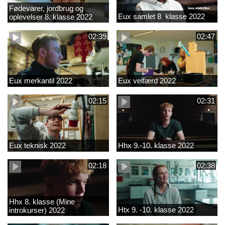
Fødevarer, jordbrug og
Eux samlet 8. klasse 2022
oplevelser 8. klasse 2022
02:39
02:47
Eux merkantil 2022
Eux velfærd 2022
02:15
02:31
Eux teknisk 2022
Hhx 9.-10. klasse 2022
02:18
02:38
Hhx 8. klasse (Mine
Htx 9. -10. klasse 2022
introkurser) 2022