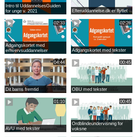
Intro til UddannelsesGuiden
Efteruddannelse.dk er flyttet
for unge v. 2021
02:33
02:28
Adgangskortet med
Adgangskortet med tekster
erhvervsuddannelser
04:44
00:45
Dit barns fremtid
OBU med tekster
01:10
00:45
Ordblindeundervisning for
AVU med tekster
voksne