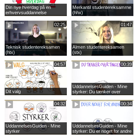
Din nye hverdag på en
Merkantil studentereksamrne
erhvervsuddannelse
(hhx)
02:25
01:47
Teknisk studentereksamen
Almen studentereksamen
(htx)
(stx)
04:57
00:39
UddannelsesGuiden - Mine
Dit valg
styrker: Du tænker over
tingene
04:32
00:34
UddannelsesGuiden - Mine
UddannelsesGuiden - Mine
styrker
styrker: Du er noget for andre