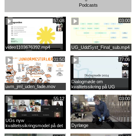
Podcasts
57:08
03:00
video1103676392.mp4
UG_UddSyst_Final_sub.mp4
01:50
77:06
Dialogmøde om
uvm_jml_uden_fade.mov
kvalitetssikring på UG
55:12
03:00
UGs nyw
Dyrlæge
kvalitetssikringsmodel på det
videregående område