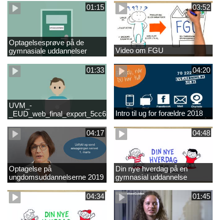
01:15
03:52
Optagelsesprøve på de
Video om FGU
gymnasiale uddannelser
01:33
04:20
UVM_-
Intro til ug for forældre 2018
_EUD_web_final_export_5cc62b2de8a2eab5775e52e524e16290
04:17
04:48
Optagelse på
Din nye hverdag på en
ungdomsuddannelserne 2019
gymnasial uddannelse
04:34
01:45