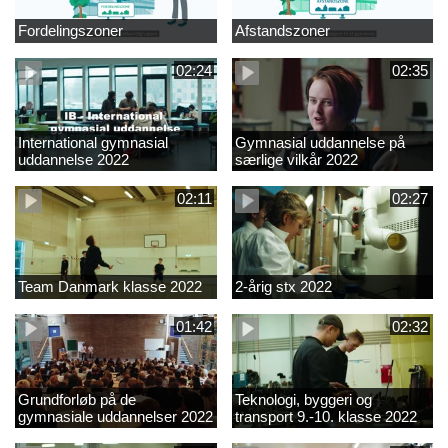
Fordelingszoner
Afstandszoner
02:24
02:35
International gymnasial
Gymnasial uddannelse på
uddannelse 2022
særlige vilkår 2022
02:11
02:27
Team Danmark klasse 2022
2-årig stx 2022
01:42
02:32
Grundforløb på de
Teknologi, byggeri og
gymnasiale uddannelser 2022
transport 9.-10. klasse 2022