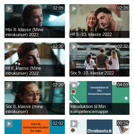
02:09
02:39
Htx 8. klasse (Mine
Hf 9.-10. klasse 2022
introkurser) 2022
02:30
02:32
Hf 8. klasse (Mine
Stx 9.-10. klasse 2022
introkurser) 2022
02:20
04:03
Stx 8. klasse (mine
Introduktion til Min
introkurser)
kompetencemappe
02:02
00:24