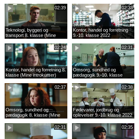
02:39
02:33
Teknologi, byggeri og
Kontor, handel og forretning
transport 8. klasse (Mine
9.-10. klasse 2022
introkurser) 2022
02:24
02:31
Kontor, handel og forretning 8.
Omsorg, sundhed og
klasse (Mine introkurser)
pædagogik 9.-10. klasse
2022
2022
02:37
02:38
Omsorg, sundhed og
Fødevarer, jordbrug og
pædagogik 8. klasse (Mine
oplevelser 9.-10. klasse 2022
introkurser) 2022
02:31
02:35