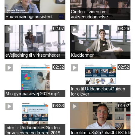
Circlen - video om
Eux-ernæringsassistent
voksenuddannelse
02:07
03:26
eVejledning til virksomheder
Kluddermor
02:32
02:52
Intro til UddannelsesGuiden
Min gymnasievej 2019.mp4
for elever
03:33
01:02
Intro til UddannelsesGuiden
Introfilm_c8a2a7b5a0b1881fd3
for vejledere og lærere 2019