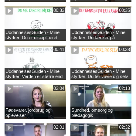
00:33
00:35
UddannelsesGuiden - Mine
UddannelsesGuiden - Mine
styrker: Du er disciplineret
styrker: Du tænker på
fællesskabet
00:41
00:38
UddannelsesGuiden - Mine
UddannelsesGuiden - Mine
styrker: Verden er større end
styrker: Du tør være dig selv
dig og du bidrager til den
02:04
02:13
Fødevarer, jordbrug og
Sundhed, omsorg og
oplevelser
pædagogik
02:01
02:32