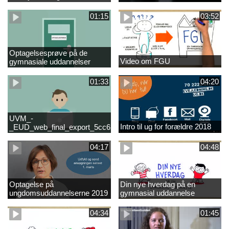
01:15
03:52
Optagelsesprøve på de
Video om FGU
gymnasiale uddannelser
01:33
04:20
UVM_-
Intro til ug for forældre 2018
_EUD_web_final_export_5cc62b2de8a2eab5775e52e524e16290
04:17
04:48
Optagelse på
Din nye hverdag på en
ungdomsuddannelserne 2019
gymnasial uddannelse
04:34
01:45