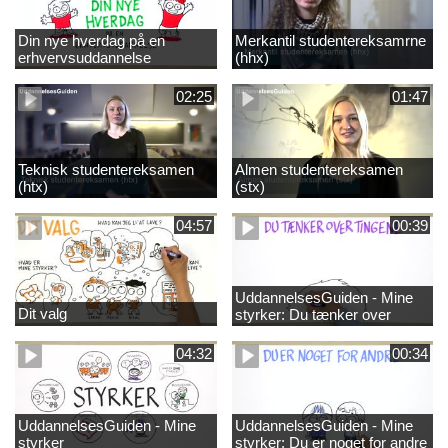
Din nye hverdag på en
Merkantil studentereksamrne
erhvervsuddannelse
(hhx)
02:25
01:47
Teknisk studentereksamen
Almen studentereksamen
(htx)
(stx)
04:57
00:39
UddannelsesGuiden - Mine
Dit valg
styrker: Du tænker over
tingene
04:32
00:34
UddannelsesGuiden - Mine
UddannelsesGuiden - Mine
styrker
styrker: Du er noget for andre