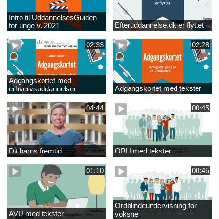
Intro til UddannelsesGuiden
Efteruddannelse.dk er flyttet
for unge v. 2021
02:33
02:28
Adgangskortet med
Adgangskortet med tekster
erhvervsuddannelser
04:44
00:45
Dit barns fremtid
OBU med tekster
01:10
00:45
Ordblindeundervisning for
AVU med tekster
voksne