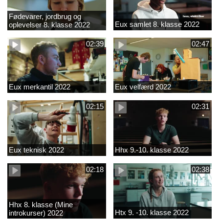
Fødevarer, jordbrug og
Eux samlet 8. klasse 2022
oplevelser 8. klasse 2022
02:39
02:47
Eux merkantil 2022
Eux velfærd 2022
02:15
02:31
Eux teknisk 2022
Hhx 9.-10. klasse 2022
02:18
02:38
Hhx 8. klasse (Mine
Htx 9. -10. klasse 2022
introkurser) 2022