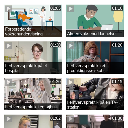
01:05
01:10
Forberedende
Almen voksenuddannelse
voksenundervisning
01:20
01:20
I erhvervspraktik på et
I erhvervspraktik i et
hospital
produktionsselskab.
01:20
01:19
I erhvervspraktik på en TV-
I erhvervspraktik i en tøjbutik
station
01:02
01:30