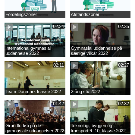
Fordelingszoner
Afstandszoner
02:24
02:35
International gymnasial
Gymnasial uddannelse på
uddannelse 2022
særlige vilkår 2022
02:11
02:27
Team Danmark klasse 2022
2-årig stx 2022
01:42
02:32
Grundforløb på de
Teknologi, byggeri og
gymnasiale uddannelser 2022
transport 9.-10. klasse 2022