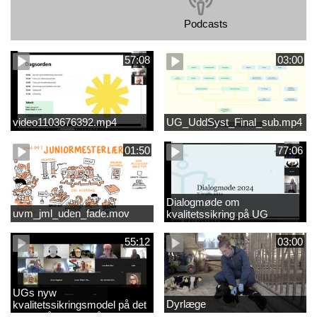
Podcasts
57:08
03:00
video1103676392.mp4
UG_UddSyst_Final_sub.mp4
01:50
77:06
Dialogmøde om
uvm_jml_uden_fade.mov
kvalitetssikring på UG
55:12
03:00
UGs nyw
Dyrlæge
kvalitetssikringsmodel på det
videregående område