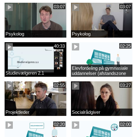
03:07
03:07
Psykolog
Psykolog
40:33
02:25
Elevfordeling på gymnasiale
Studievælgeren 2.1
uddannelser (afstandszone
redigeret)
02:55
03:27
Projektleder
Socialrådgiver
02:20
02:00