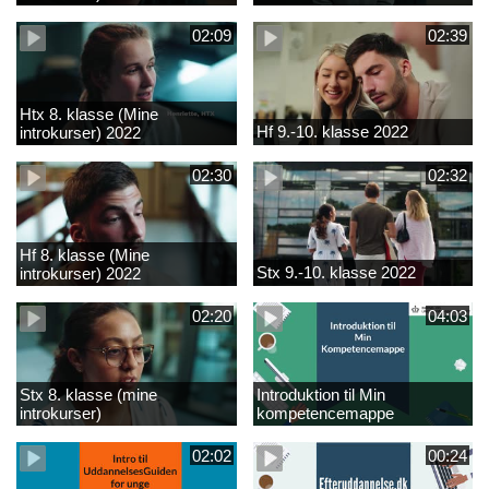
02:09
02:39
Htx 8. klasse (Mine
Hf 9.-10. klasse 2022
introkurser) 2022
02:30
02:32
Hf 8. klasse (Mine
Stx 9.-10. klasse 2022
introkurser) 2022
02:20
04:03
Stx 8. klasse (mine
Introduktion til Min
introkurser)
kompetencemappe
02:02
00:24