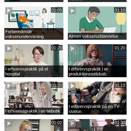
01:05
01:10
Forberedende
Almen voksenuddannelse
voksenundervisning
01:20
01:20
I erhvervspraktik på et
I erhvervspraktik i et
hospital
produktionsselskab.
01:20
01:19
I erhvervspraktik på en TV-
I erhvervspraktik i en tøjbutik
station
01:02
01:30