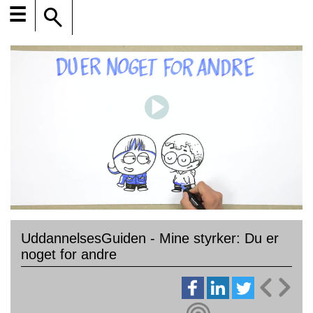
☰
UddannelsesGuiden - Mine styrker: Du er
noget for andre