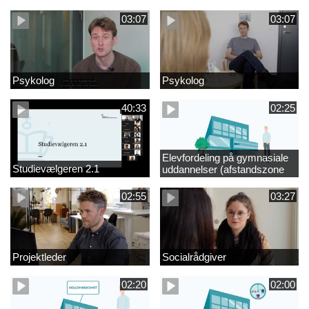
videregående område
03:07
03:07
Psykolog
Psykolog
40:33
02:25
Elevfordeling på gymnasiale
Studievælgeren 2.1
uddannelser (afstandszone
redigeret)
02:55
03:27
Projektleder
Socialrådgiver
02:20
02:00