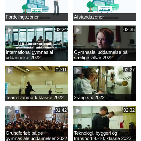
Fordelingszoner
Afstandszoner
02:24
02:35
International gymnasial
Gymnasial uddannelse på
uddannelse 2022
særlige vilkår 2022
02:11
02:27
Team Danmark klasse 2022
2-årig stx 2022
01:42
02:32
Grundforløb på de
Teknologi, byggeri og
gymnasiale uddannelser 2022
transport 9.-10. klasse 2022