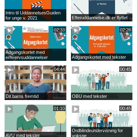
Intro til UddannelsesGuiden
Efteruddannelse.dk er flyttet
for unge v. 2021
02:33
02:28
Adgangskortet med
Adgangskortet med tekster
erhvervsuddannelser
04:44
00:45
Dit barns fremtid
OBU med tekster
01:10
00:45
Ordblindeundervisning for
AVU med tekster
voksne