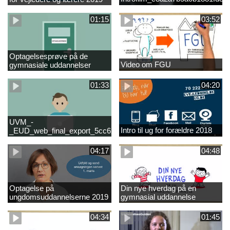
01:15
03:52
Optagelsesprøve på de
Video om FGU
gymnasiale uddannelser
01:33
04:20
UVM_-
Intro til ug for forældre 2018
_EUD_web_final_export_5cc62b2de8a2eab5775e52e524e16290
04:17
04:48
Optagelse på
Din nye hverdag på en
ungdomsuddannelserne 2019
gymnasial uddannelse
04:34
01:45