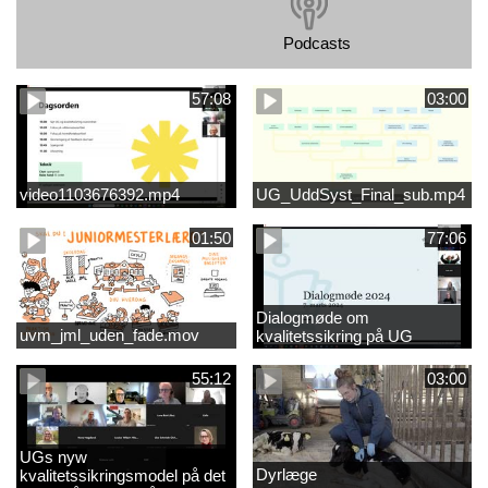
Podcasts
57:08
03:00
video1103676392.mp4
UG_UddSyst_Final_sub.mp4
01:50
77:06
Dialogmøde om
uvm_jml_uden_fade.mov
kvalitetssikring på UG
55:12
03:00
UGs nyw
Dyrlæge
kvalitetssikringsmodel på det