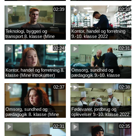
02:39
02:33
Teknologi, byggeri og
Kontor, handel og forretning
transport 8. klasse (Mine
9.-10. klasse 2022
introkurser) 2022
02:24
02:31
Kontor, handel og forretning 8.
Omsorg, sundhed og
klasse (Mine introkurser)
pædagogik 9.-10. klasse
2022
2022
02:37
02:38
Omsorg, sundhed og
Fødevarer, jordbrug og
pædagogik 8. klasse (Mine
oplevelser 9.-10. klasse 2022
introkurser) 2022
02:31
02:35