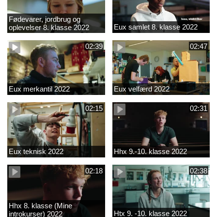
Fødevarer, jordbrug og
Eux samlet 8. klasse 2022
oplevelser 8. klasse 2022
02:39
02:47
Eux merkantil 2022
Eux velfærd 2022
02:15
02:31
Eux teknisk 2022
Hhx 9.-10. klasse 2022
02:18
02:38
Hhx 8. klasse (Mine
Htx 9. -10. klasse 2022
introkurser) 2022