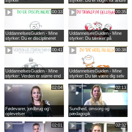
styrker
styrker: Du er noget for andre
00:33
00:35
UddannelsesGuiden - Mine
UddannelsesGuiden - Mine
styrker: Du er disciplineret
styrker: Du tænker på
fællesskabet
00:41
00:38
UddannelsesGuiden - Mine
UddannelsesGuiden - Mine
styrker: Verden er større end
styrker: Du tør være dig selv
dig og du bidrager til den
02:04
02:13
Fødevarer, jordbrug og
Sundhed, omsorg og
oplevelser
pædagogik
02:01
02:32