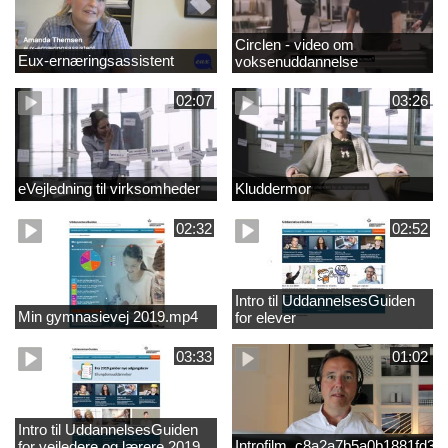
Circlen - video om
Eux-ernæringsassistent
voksenuddannelse
02:07
03:26
eVejledning til virksomheder
Kluddermor
02:32
02:52
Intro til UddannelsesGuiden
Min gymnasievej 2019.mp4
for elever
03:33
01:02
Intro til UddannelsesGuiden
Introfilm_c8a2a7b5a0b1881fd3
for vejledere og lærere 2019