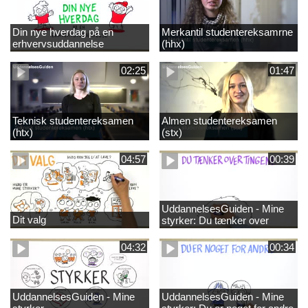
Din nye hverdag på en
Merkantil studentereksamrne
erhvervsuddannelse
(hhx)
02:25
01:47
Teknisk studentereksamen
Almen studentereksamen
(htx)
(stx)
04:57
00:39
UddannelsesGuiden - Mine
Dit valg
styrker: Du tænker over
tingene
04:32
00:34
UddannelsesGuiden - Mine
UddannelsesGuiden - Mine