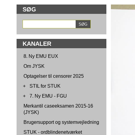
SØG
KANALER
8. Ny EMU EUX
Om JYSK
Optagelser til censorer 2025
+
STIL for STUK
+
7. Ny EMU - FGU
Merkantil caseeksamen 2015-16
(JYSK)
Brugersupport og systemvejledning
STUK - ordblindenetværket