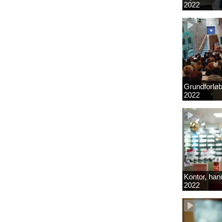
2022
Grundforlø
2022
Kontor, hand
2022