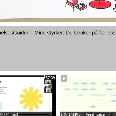
elsesGuiden - Mine styrker: Du tænker på fælless
57:08
676392.mp4
UG_UddSyst_Final_sub.mp4