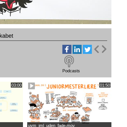
kabet
Podcasts
03:00
01:50
uvm_jml_uden_fade.mov