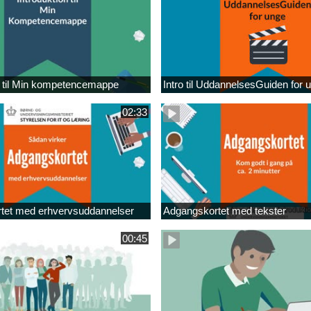
n til Min kompetencemappe
Intro til UddannelsesGuiden for 
02:33
tet med erhvervsuddannelser
Adgangskortet med tekster
00:45