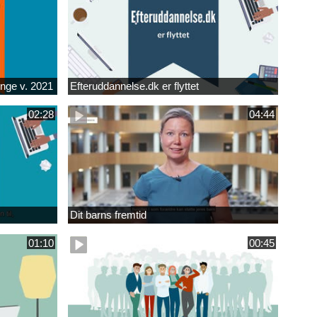
unge v. 2021
Efteruddannelse.dk er flyttet
02:28
04:44
Dit barns fremtid
01:10
00:45