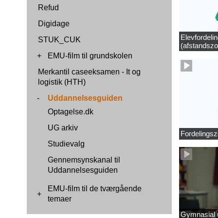
Refud
Digidage
Elevfordeli
STUK_CUK
(afstandszo
+
EMU-film til grundskolen
Merkantil caseeksamen - It og
logistik (HTH)
-
Uddannelsesguiden
Optagelse.dk
UG arkiv
Fordelingsz
Studievalg
Gennemsynskanal til
Uddannelsesguiden
EMU-film til de tværgående
+
temaer
Gymnasial u