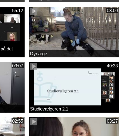
55:12
03:00
 på det
Dyrlæge
03:07
40:33
Studievælgeren 2.1
02:55
03:27