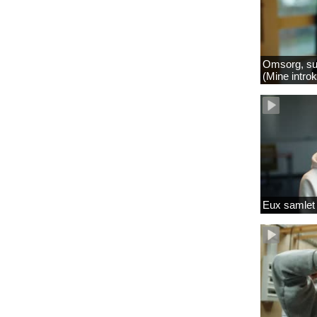
Omsorg, su
(Mine intro
Eux samlet 