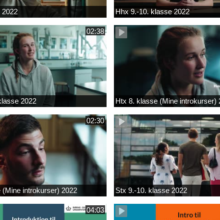
k 2022
Hhx 9.-10. klasse 2022
02:38
 klasse 2022
Htx 8. klasse (Mine introkurser)
02:30
e (Mine introkurser) 2022
Stx 9.-10. klasse 2022
04:03