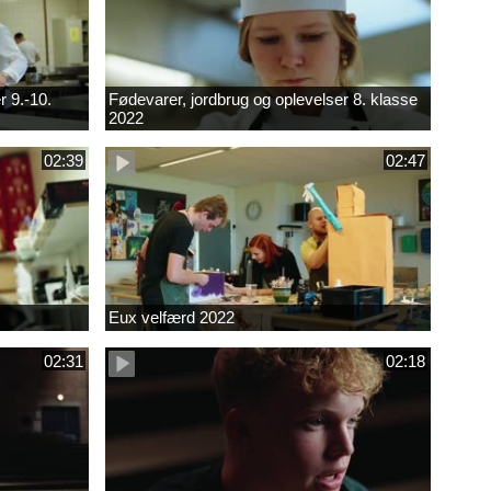
r 9.-10.
Fødevarer, jordbrug og oplevelser 8. klasse
2022
02:39
02:47
Eux velfærd 2022
02:31
02:18