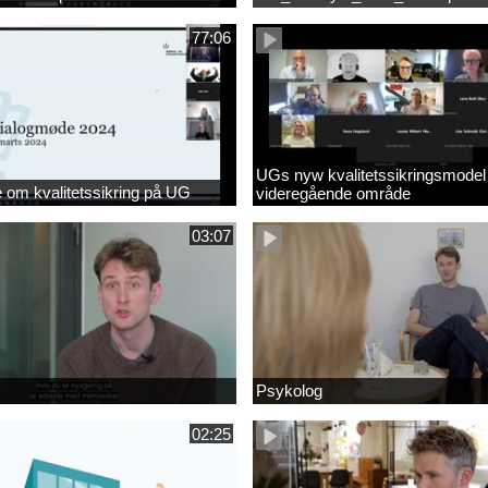
77:06
UGs nyw kvalitetssikringsmodel
om kvalitetssikring på UG
videregående område
03:07
Psykolog
02:25