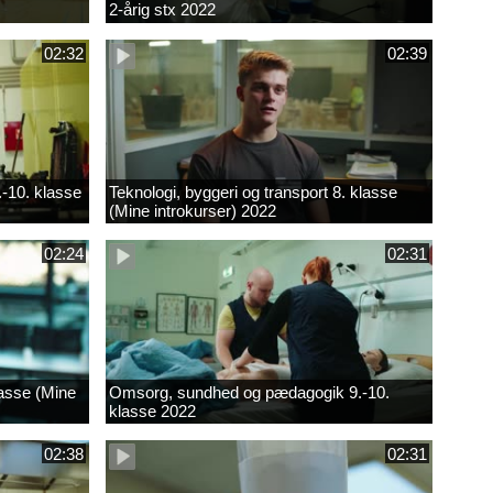
2-årig stx 2022
02:32
02:39
.-10. klasse
Teknologi, byggeri og transport 8. klasse
(Mine introkurser) 2022
02:24
02:31
lasse (Mine
Omsorg, sundhed og pædagogik 9.-10.
klasse 2022
02:38
02:31