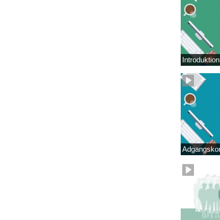
Introduktio
Adgangskor