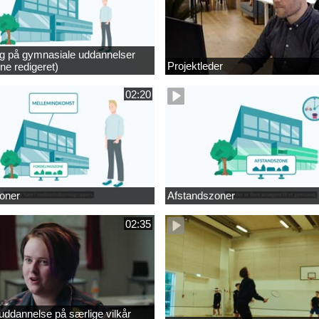
ng på gymnasiale uddannelser
Projektleder
ne redigeret)
02:20
oner
Afstandszoner
02:35
ddannelse på særlige vilkår