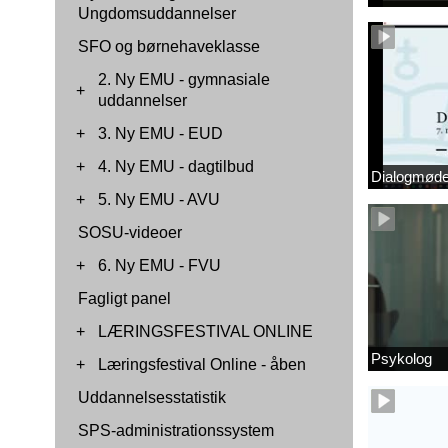
Ungdomsuddannelser
SFO og børnehaveklasse
2. Ny EMU - gymnasiale
+
uddannelser
+
3. Ny EMU - EUD
+
4. Ny EMU - dagtilbud
Dialogmøde 
+
5. Ny EMU - AVU
SOSU-videoer
+
6. Ny EMU - FVU
Fagligt panel
+
LÆRINGSFESTIVAL ONLINE
Psykolog
+
Læringsfestival Online - åben
Uddannelsesstatistik
SPS-administrationssystem