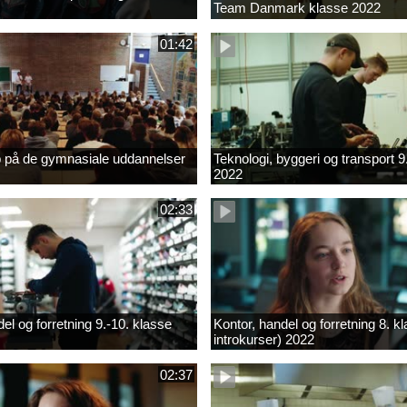
Team Danmark klasse 2022
01:42
b på de gymnasiale uddannelser
Teknologi, byggeri og transport 9
2022
02:33
el og forretning 9.-10. klasse
Kontor, handel og forretning 8. k
introkurser) 2022
02:37