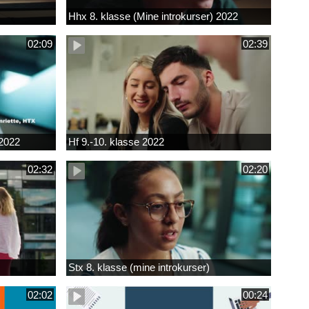
Hhx 8. klasse (Mine introkurser) 2022
02:09
02:39
 2022
Hf 9.-10. klasse 2022
02:32
02:20
Stx 8. klasse (mine introkurser)
02:02
00:24