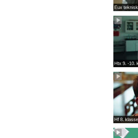
Eux teknis
Htx 9. -10.
Hf 8. klass