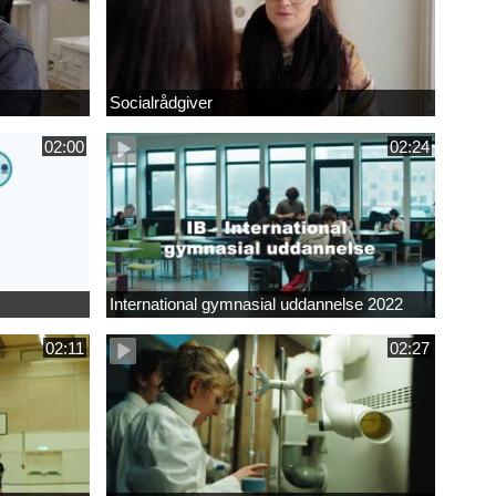
Socialrådgiver
02:00
02:24
International gymnasial uddannelse 2022
02:11
02:27