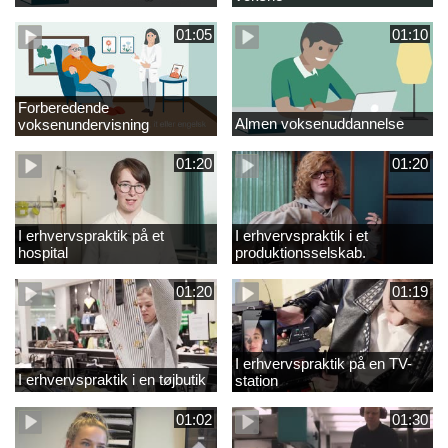
01:05
01:10
Forberedende
Almen voksenuddannelse
voksenundervisning
01:20
01:20
I erhvervspraktik på et
I erhvervspraktik i et
hospital
produktionsselskab.
01:20
01:19
I erhvervspraktik på en TV-
I erhvervspraktik i en tøjbutik
station
01:02
01:30