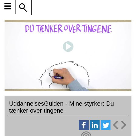
☰
UddannelsesGuiden - Mine styrker: Du
tænker over tingene