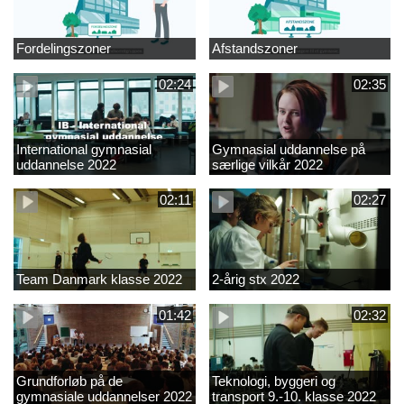
Fordelingszoner
Afstandszoner
02:24
02:35
International gymnasial
Gymnasial uddannelse på
uddannelse 2022
særlige vilkår 2022
02:11
02:27
Team Danmark klasse 2022
2-årig stx 2022
01:42
02:32
Grundforløb på de
Teknologi, byggeri og
gymnasiale uddannelser 2022
transport 9.-10. klasse 2022