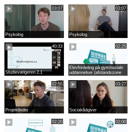
videregående område
03:07
03:07
Psykolog
Psykolog
40:33
02:25
Elevfordeling på gymnasiale
Studievælgeren 2.1
uddannelser (afstandszone
redigeret)
02:55
03:27
Projektleder
Socialrådgiver
02:20
02:00