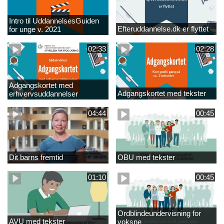
Intro til UddannelsesGuiden
Efteruddannelse.dk er flyttet
for unge v. 2021
02:33
02:28
Adgangskortet med
Adgangskortet med tekster
erhvervsuddannelser
04:44
00:45
Dit barns fremtid
OBU med tekster
01:10
00:45
Ordblindeundervisning for
AVU med tekster
voksne