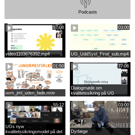
Podcasts
57:08
03:00
video1103676392.mp4
UG_UddSyst_Final_sub.mp4
01:50
77:06
Dialogmøde om
uvm_jml_uden_fade.mov
kvalitetssikring på UG
55:12
03:00
UGs nyw
Dyrlæge
kvalitetssikringsmodel på det