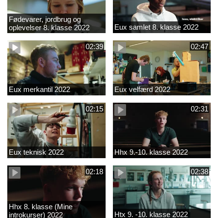
Fødevarer, jordbrug og
Eux samlet 8. klasse 2022
oplevelser 8. klasse 2022
02:39
02:47
Eux merkantil 2022
Eux velfærd 2022
02:15
02:31
Eux teknisk 2022
Hhx 9.-10. klasse 2022
02:18
02:38
Hhx 8. klasse (Mine
Htx 9. -10. klasse 2022
introkurser) 2022