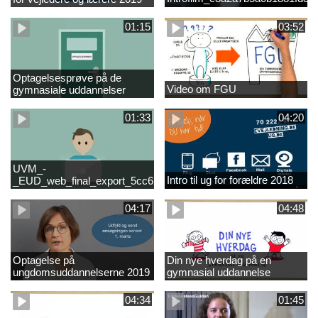
01:15
03:52
Optagelsesprøve på de
Video om FGU
gymnasiale uddannelser
01:33
04:20
UVM_-
Intro til ug for forældre 2018
_EUD_web_final_export_5cc62b2de8a2eab5775e52e524e16290
04:17
04:48
Optagelse på
Din nye hverdag på en
ungdomsuddannelserne 2019
gymnasial uddannelse
04:34
01:45