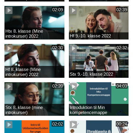
02:09
02:39
Htx 8. klasse (Mine
Hf 9.-10. klasse 2022
introkurser) 2022
02:30
02:32
Hf 8. klasse (Mine
Stx 9.-10. klasse 2022
introkurser) 2022
02:20
04:03
Stx 8. klasse (mine
Introduktion til Min
introkurser)
kompetencemappe
02:02
00:24