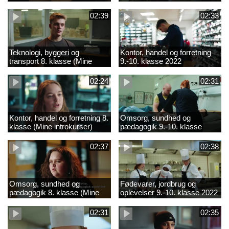
02:39
02:33
Teknologi, byggeri og
Kontor, handel og forretning
transport 8. klasse (Mine
9.-10. klasse 2022
introkurser) 2022
02:24
02:31
Kontor, handel og forretning 8.
Omsorg, sundhed og
klasse (Mine introkurser)
pædagogik 9.-10. klasse
2022
2022
02:37
02:38
Omsorg, sundhed og
Fødevarer, jordbrug og
pædagogik 8. klasse (Mine
oplevelser 9.-10. klasse 2022
introkurser) 2022
02:31
02:35