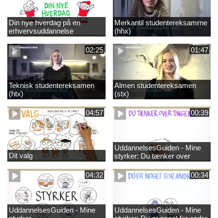
Din nye hverdag på en
Merkantil studentereksamrne
erhvervsuddannelse
(hhx)
02:25
01:47
Teknisk studentereksamen
Almen studentereksamen
(htx)
(stx)
04:57
00:39
UddannelsesGuiden - Mine
Dit valg
styrker: Du tænker over
tingene
04:32
00:34
UddannelsesGuiden - Mine
UddannelsesGuiden - Mine