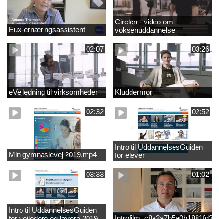
Circlen - video om
Eux-ernæringsassistent
voksenuddannelse
02:07
03:26
eVejledning til virksomheder
Kluddermor
02:32
02:52
Intro til UddannelsesGuiden
Min gymnasievej 2019.mp4
for elever
03:33
01:02
Intro til UddannelsesGuiden
Introfilm_c8a2a7b5a0b1881fd3
for vejledere og lærere 2019