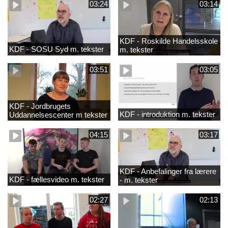
03:24
03:14
KDF - Roskilde Handelsskole
KDF - SOSU Syd m. tekster
m. tekster
03:51
03:05
KDF - Jordbrugets
KDF - introduktion m. tekster
Uddannelsescenter m tekster
04:15
03:17
KDF - Anbefalinger fra lærere
KDF - fællesvideo m. tekster
- m. tekster
02:27
02:13