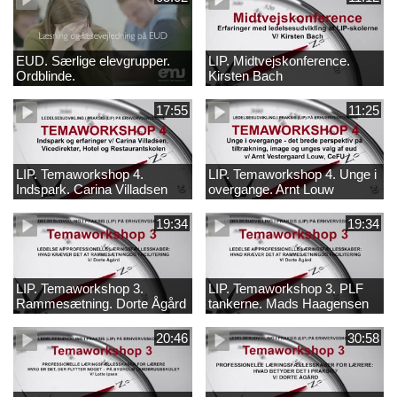
EUD. Særlige elevgrupper.
LIP. Midtvejskonference.
Ordblinde.
Kirsten Bach
17:55
11:25
LIP. Temaworkshop 4.
LIP. Temaworkshop 4. Unge i
Indspark. Carina Villadsen
overgange. Arnt Louw
19:34
19:34
LIP. Temaworkshop 3.
LIP. Temaworkshop 3. PLF
Rammesætning. Dorte Ågård
tankerne. Mads Haagensen
20:46
30:58