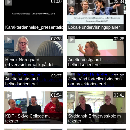
01:00
23:34
Karakterdannelse_præsentation.mp4
Lokale undervisningsplaner
07:38
02:28
Henrik Nøregaard -
Anette Vestgaard -
erhvervsinformatik på det
helhedsorienteret
markantile område
undervisning og engineering1
03:37
03:20
Anette Vestgaard -
Jette Vind fortæller i videoen
helhedsorienteret
om projektorienteret
undervisning og engineering
undervisning i matematik
01:54
03:41
KDF - Skive College m.
Syddansk Erhvervsskole m
tekster
tekster