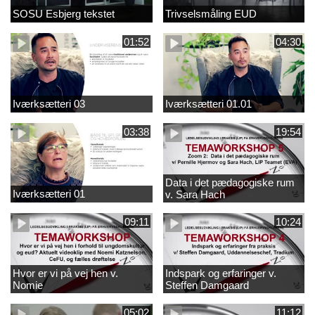
SOSU Esbjerg tekstet
Trivselsmåling EUD
01:52
04:30
Iværksætteri 03
Iværksætteri 01.01
03:38
19:54
Data i det pædagogiske rum
Iværksætteri 01
v. Sara Hach
09:11
10:24
Hvor er vi på vej hen v.
Indspark og erfaringer v.
Nomie
Steffen Damgaard
05:02
11:12