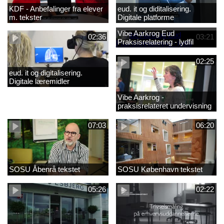
KDF - Anbefalinger fra elever
eud. it og diditalisering.
m. tekster
Digitale platforme
Vibe Aarkrog Eud
02:36
03:21
Praksisrelatering - lydfil
02:25
eud. it og digitalisering.
Digitale læremidler
Vibe Aarkrog -
praksisrelateret undervisning
07:03
06:20
SOSU Åbenrå tekstet
SOSU København tekstet
05:26
02:22