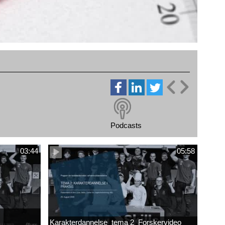
Podcasts
03:44
05:58
Karakterdannelse_tema 2_Forskervideo