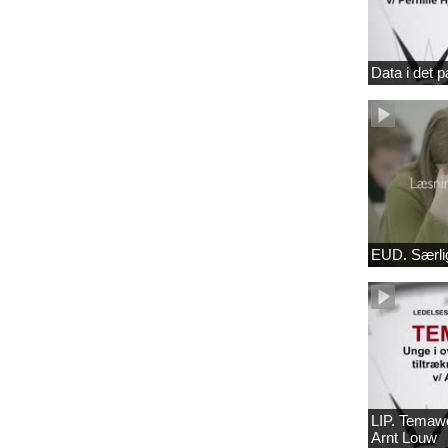
Data i det 
EUD. Særlig
LIP. Temaw
Arnt Louw