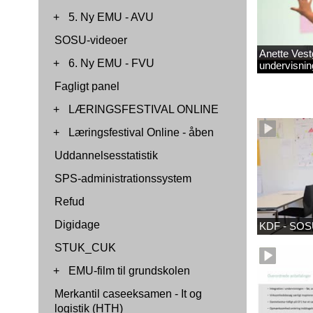
+
5. Ny EMU - AVU
SOSU-videoer
Anette Vest
+
6. Ny EMU - FVU
undervisnin
Fagligt panel
+
LÆRINGSFESTIVAL ONLINE
+
Læringsfestival Online - åben
Uddannelsesstatistik
SPS-administrationssystem
Refud
Digidage
KDF - SOSU
STUK_CUK
+
EMU-film til grundskolen
Merkantil caseeksamen - It og
logistik (HTH)