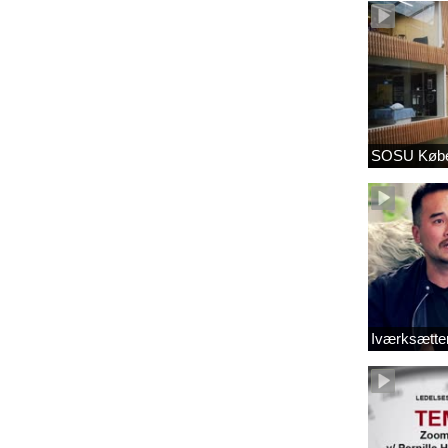
SOSU Købe
Iværksætter