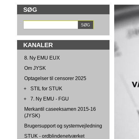
SØG
KANALER
8. Ny EMU EUX
Om JYSK
Optagelser til censorer 2025
+
STIL for STUK
+
7. Ny EMU - FGU
Merkantil caseeksamen 2015-16
(JYSK)
Brugersupport og systemvejledning
STUK - ordblindenetværket