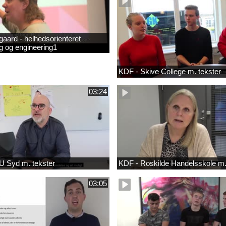
gaard - helhedsorienteret
g og engineering1
KDF - Skive College m. tekster
03:24
 Syd m. tekster
KDF - Roskilde Handelsskole m.
03:05