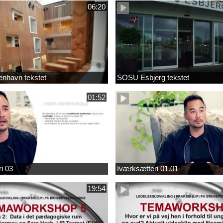
06:20
nhavn tekstet
SOSU Esbjerg tekstet
01:52
i 03
Iværksætteri 01.01
19:54