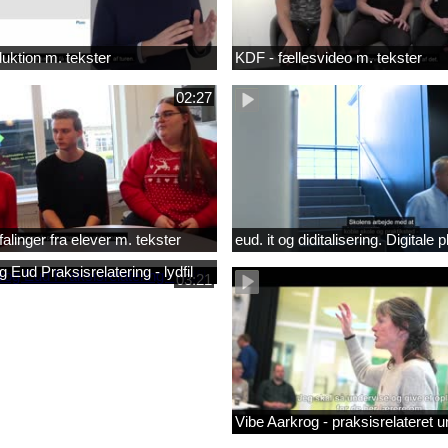
duktion m. tekster
KDF - fællesvideo m. tekster
02:27
alinger fra elever m. tekster
eud. it og diditalisering. Digitale 
 Eud Praksisrelatering - lydfil
03:21
Vibe Aarkrog - praksisrelateret 