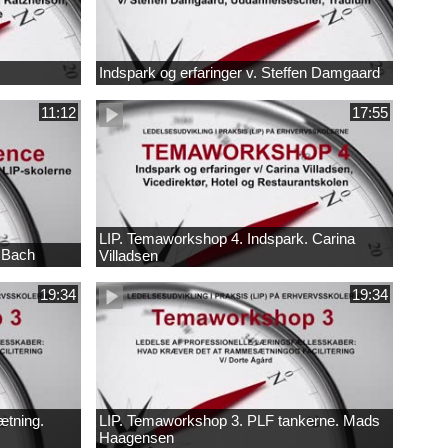
Indspark og erfaringer v. Steffen Damgaard
11:12
17:55
LIP. Temaworkshop 4. Indspark. Carina
n Bach
Villadsen
19:34
19:34
tning.
LIP. Temaworkshop 3. PLF tankerne. Mads
Haagensen