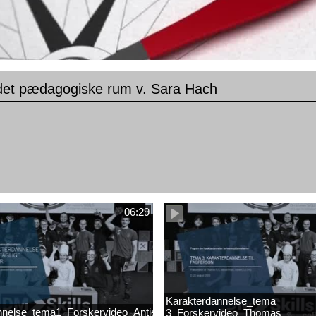
 det pædagogiske rum v. Sara Hach
06:29
Karakterdannelse_tema
nnelse_tema1_Forskervideo_Antje
3_Forskervideo_Thomas