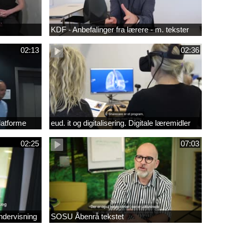
KDF - Anbefalinger fra lærere - m. tekster
02:13
02:36
platforme
eud. it og digitalisering. Digitale læremidler
02:25
07:03
undervisning
SOSU Åbenrå tekstet