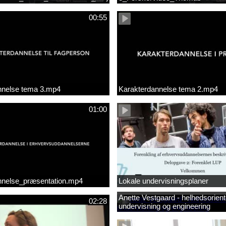
00:55
nnelse tema 3.mp4
Karakterdannelse tema 2.mp4
01:00
nnelse_præsentation.mp4
Lokale undervisningsplaner
Anette Vestgaard - helhedsorient
02:28
undervisning og engineering