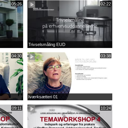
05:26
02:22
Trivselsmåling EUD
04:30
03:38
Iværksætteri 01
09:11
10:24