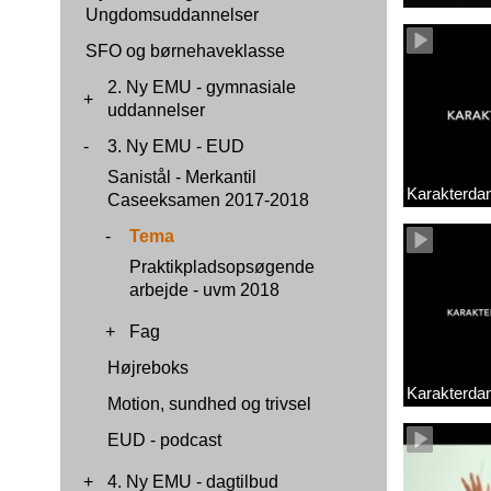
Ungdomsuddannelser
SFO og børnehaveklasse
2. Ny EMU - gymnasiale
+
uddannelser
-
3. Ny EMU - EUD
Sanistål - Merkantil
Karakterda
Caseeksamen 2017-2018
-
Tema
Praktikpladsopsøgende
arbejde - uvm 2018
+
Fag
Højreboks
Karakterda
Motion, sundhed og trivsel
EUD - podcast
+
4. Ny EMU - dagtilbud