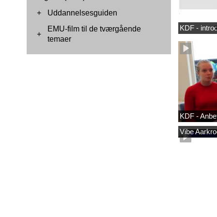
+
Uddannelsesguiden
KDF - intro
EMU-film til de tværgående
+
temaer
KDF - Anbef
Vibe Aarkrog