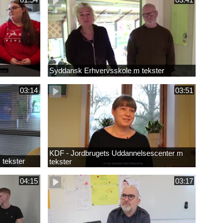
Syddansk Erhvervsskole m tekster
03:14
03:51
KDF - Jordbrugets Uddannelsescenter m
 tekster
tekster
04:15
03:17