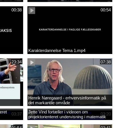
00:38
00:54
Karakterdannelse Tema 1.mp4
23:34
07:38
Henrik Nøregaard - erhvervsinformatik på
det markantile område
eret
Jette Vind fortæller i videoen om
03:37
03:20
projektorienteret undervisning i matematik
01:54
03:41