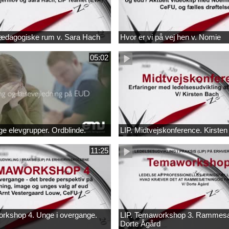
pædagogiske rum v. Sara Hach
Hvor er vi på vej hen v. Nomie
05:02
e elevgrupper. Ordblinde.
LIP. Midtvejskonference. Kirste
11:25
orkshop 4. Unge i overgange.
LIP. Temaworkshop 3. Rammesæ
Dorte Ågård