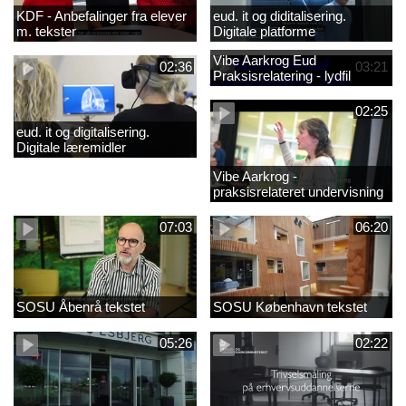
KDF - Anbefalinger fra elever
eud. it og diditalisering.
m. tekster
Digitale platforme
Vibe Aarkrog Eud
02:36
03:21
Praksisrelatering - lydfil
02:25
eud. it og digitalisering.
Digitale læremidler
Vibe Aarkrog -
praksisrelateret undervisning
07:03
06:20
SOSU Åbenrå tekstet
SOSU København tekstet
05:26
02:22