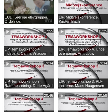
EUD. Særlige elevgrupper.
LIP. Midtvejskonference.
Ordblinde.
Kirsten Bach
17:55
11:25
LIP. Temaworkshop 4.
LIP. Temaworkshop 4. Unge i
Indspark. Carina Villadsen
overgange. Arnt Louw
19:34
19:34
LIP. Temaworkshop 3.
LIP. Temaworkshop 3. PLF
Rammesætning. Dorte Ågård
tankerne. Mads Haagensen
20:46
30:58