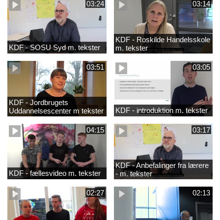
03:24
03:14
KDF - Roskilde Handelsskole
KDF - SOSU Syd m. tekster
m. tekster
03:51
03:05
KDF - Jordbrugets
KDF - introduktion m. tekster
Uddannelsescenter m tekster
04:15
03:17
KDF - Anbefalinger fra lærere
KDF - fællesvideo m. tekster
- m. tekster
02:27
02:13