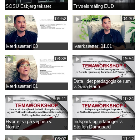
SOSU Esbjerg tekstet
Trivselsmåling EUD
01:52
04:30
Iværksætteri 03
Iværksætteri 01.01
03:38
19:54
Data i det pædagogiske rum
Iværksætteri 01
v. Sara Hach
09:11
10:24
Hvor er vi på vej hen v.
Indspark og erfaringer v.
Nomie
Steffen Damgaard
05:02
11:12