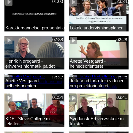
01:00
23:34
Karakterdannelse_præsentation.mp4
Lokale undervisningsplaner
07:38
02:28
Henrik Nøregaard -
Anette Vestgaard -
erhvervsinformatik på det
helhedsorienteret
markantile område
undervisning og engineering1
03:37
03:20
Anette Vestgaard -
Jette Vind fortæller i videoen
helhedsorienteret
om projektorienteret
undervisning og engineering
undervisning i matematik
01:54
03:41
KDF - Skive College m.
Syddansk Erhvervsskole m
tekster
tekster