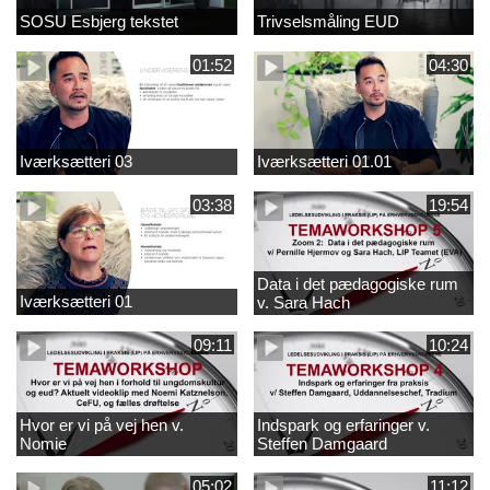
SOSU Esbjerg tekstet
Trivselsmåling EUD
01:52
04:30
Iværksætteri 03
Iværksætteri 01.01
03:38
19:54
Data i det pædagogiske rum
Iværksætteri 01
v. Sara Hach
09:11
10:24
Hvor er vi på vej hen v.
Indspark og erfaringer v.
Nomie
Steffen Damgaard
05:02
11:12