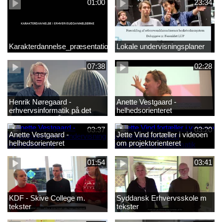
01:00
23:34
Karakterdannelse_præsentation.mp4
Lokale undervisningsplaner
07:38
02:28
Henrik Nøregaard -
Anette Vestgaard -
erhvervsinformatik på det
helhedsorienteret
markantile område
undervisning og engineering1
03:37
03:20
Anette Vestgaard -
Jette Vind fortæller i videoen
helhedsorienteret
om projektorienteret
undervisning og engineering
undervisning i matematik
01:54
03:41
KDF - Skive College m.
Syddansk Erhvervsskole m
tekster
tekster