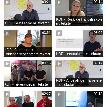
03:24
03:14
KDF - Roskilde Handelsskole
KDF - SOSU Syd m. tekster
m. tekster
03:51
03:05
KDF - Jordbrugets
KDF - introduktion m. tekster
Uddannelsescenter m tekster
04:15
03:17
KDF - Anbefalinger fra lærere
KDF - fællesvideo m. tekster
- m. tekster
02:27
02:13