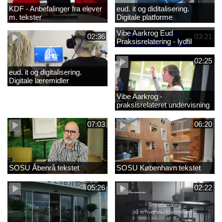
KDF - Anbefalinger fra elever
eud. it og diditalisering.
m. tekster
Digitale platforme
Vibe Aarkrog Eud
02:36
03:21
Praksisrelatering - lydfil
02:25
eud. it og digitalisering.
Digitale læremidler
Vibe Aarkrog -
praksisrelateret undervisning
07:03
06:20
SOSU Åbenrå tekstet
SOSU København tekstet
05:26
02:22