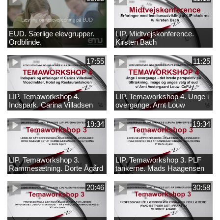
EUD. Særlige elevgrupper.
LIP. Midtvejskonference.
Ordblinde.
Kirsten Bach
17:55
11:25
LIP. Temaworkshop 4.
LIP. Temaworkshop 4. Unge i
Indspark. Carina Villadsen
overgange. Arnt Louw
19:34
19:34
LIP. Temaworkshop 3.
LIP. Temaworkshop 3. PLF
Rammesætning. Dorte Ågård
tankerne. Mads Haagensen
20:46
30:58