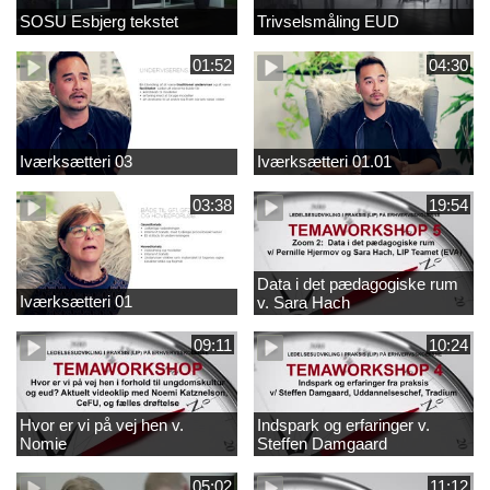
SOSU Esbjerg tekstet
Trivselsmåling EUD
01:52
04:30
Iværksætteri 03
Iværksætteri 01.01
03:38
19:54
Data i det pædagogiske rum
Iværksætteri 01
v. Sara Hach
09:11
10:24
Hvor er vi på vej hen v.
Indspark og erfaringer v.
Nomie
Steffen Damgaard
05:02
11:12