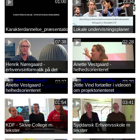
01:00
23:34
Karakterdannelse_præsentation.mp4
Lokale undervisningsplaner
07:38
02:28
Henrik Nøregaard -
Anette Vestgaard -
erhvervsinformatik på det
helhedsorienteret
markantile område
undervisning og engineering1
03:37
03:20
Anette Vestgaard -
Jette Vind fortæller i videoen
helhedsorienteret
om projektorienteret
undervisning og engineering
undervisning i matematik
01:54
03:41
KDF - Skive College m.
Syddansk Erhvervsskole m
tekster
tekster