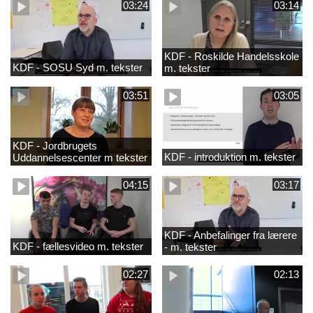
03:24
03:14
KDF - Roskilde Handelsskole
KDF - SOSU Syd m. tekster
m. tekster
03:51
03:05
KDF - Jordbrugets
KDF - introduktion m. tekster
Uddannelsescenter m tekster
04:15
03:17
KDF - Anbefalinger fra lærere
KDF - fællesvideo m. tekster
- m. tekster
02:27
02:13