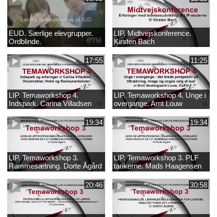
EUD. Særlige elevgrupper.
LIP. Midtvejskonference.
Ordblinde.
Kirsten Bach
17:55
11:25
LIP. Temaworkshop 4.
LIP. Temaworkshop 4. Unge i
Indspark. Carina Villadsen
overgange. Arnt Louw
19:34
19:34
LIP. Temaworkshop 3.
LIP. Temaworkshop 3. PLF
Rammesætning. Dorte Ågård
tankerne. Mads Haagensen
20:46
30:58