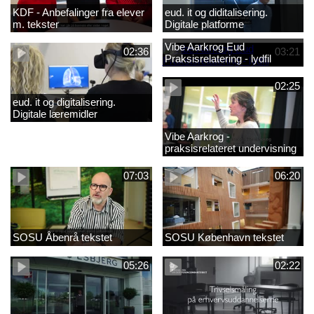
KDF - Anbefalinger fra elever
eud. it og diditalisering.
m. tekster
Digitale platforme
Vibe Aarkrog Eud
02:36
03:21
Praksisrelatering - lydfil
02:25
eud. it og digitalisering.
Digitale læremidler
Vibe Aarkrog -
praksisrelateret undervisning
07:03
06:20
SOSU Åbenrå tekstet
SOSU København tekstet
05:26
02:22