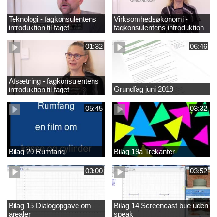
Teknologi - fagkonsulentens
Virksomhedsøkonomi -
introduktion til faget
fagkonsulentens introduktion
til faget
01:32
06:46
Afsætning - fagkonsulentens
Grundfag juni 2019
introduktion til faget
05:45
03:32
Bilag 20 Rumfang
Bilag 19a Trekanter
03:00
03:52
Bilag 15 Dialogopgave om
Bilag 14 Screencast bue uden
arealer
speak