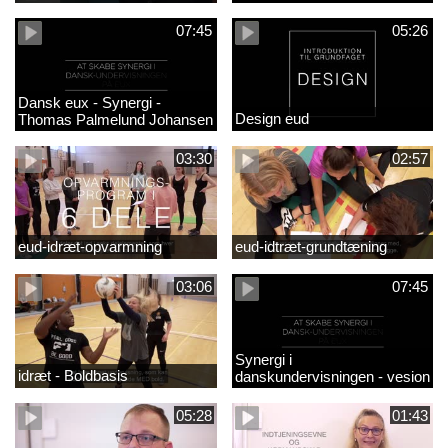
07:45
05:26
Dansk eux - Synergi -
Design eud
Thomas Palmelund Johansen
03:30
02:57
eud-idræt-opvarmning
eud-idtræt-grundtæning
03:06
07:45
Synergi i
idræt - Boldbasis
danskundervisningen - vesion
2
05:28
01:43