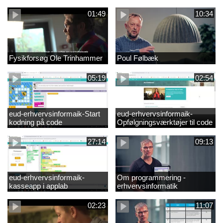
01:49
10:34
Fysikforsøg Ole Trinhammer
Poul Følbæk
05:19
02:54
eud-erhvervsinformaik-Start
eud-erhvervsinformaik-
kodning på code
Opfølgningsværktøjer til code
27:14
09:13
eud-erhvervsinformaik-
Om programmering -
kasseapp i applab
erhvervsinformatik
02:23
11:07