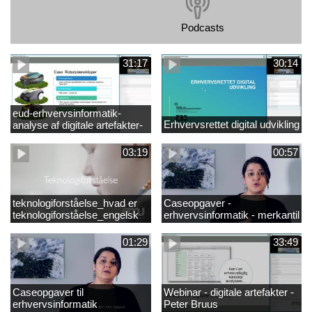
Podcasts
31:17
30:14
eud-erhvervsinformatik-
Erhvervsrettet digital udvikling
analyse af digitale artefakter-
peter bruus
03:19
00:57
teknologiforståelse_hvad er
Caseopgaver -
teknologiforståelse_engelsk
erhvervsinformatik - merkantil
01:29
33:49
Caseopgaver til
Webinar - digitale artefakter -
erhvervsinformatik
Peter Bruus