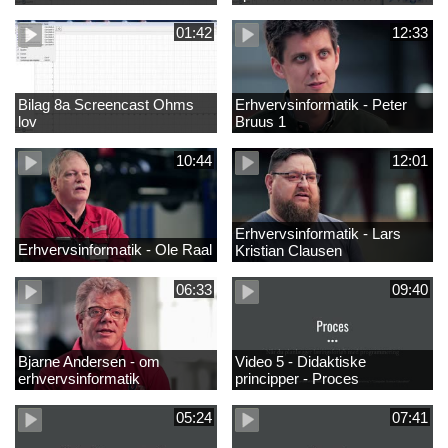
01:42
12:33
Bilag 8a Screencast Ohms
Erhvervsinformatik - Peter
lov
Bruus 1
10:44
12:01
Erhvervsinformatik - Lars
Erhvervsinformatik - Ole Raal
Kristian Clausen
06:33
09:40
Bjarne Andersen - om
Video 5 - Didaktiske
erhvervsinformatik
principper - Proces
05:24
07:41