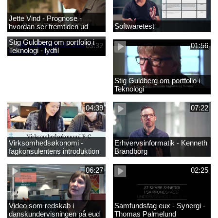
Jette Vind - Prognose -
Softwaretest
hvordan ser fremtiden ud
Stig Guldberg om portfolio i
03:32
01:56
Teknologi - lydfil
Stig Guldberg om portfolio i
Teknologi
04:39
07:22
Virksomhedsøkonomi -
Erhvervsinformatik - Kenneth
fagkonsulentens introduktion
Brandborg
til faget 2
06:27
02:25
Video som redskab i
Samfundsfag eux - Synergi -
danskundervisningen på eud
Thomas Palmelund