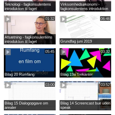
Teknologi - fagkonsulentens
Virksomhedsøkonomi -
introduktion til faget
fagkonsulentens introduktion
til faget
01:32
06:46
Afsætning - fagkonsulentens
Grundfag juni 2019
introduktion til faget
05:45
03:32
Bilag 20 Rumfang
Bilag 19a Trekanter
03:00
03:52
Bilag 15 Dialogopgave om
Bilag 14 Screencast bue uden
arealer
speak