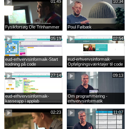
01:49
10:34
Fysikforsøg Ole Trinhammer
Poul Følbæk
05:19
02:54
eud-erhvervsinformaik-Start
eud-erhvervsinformaik-
kodning på code
Opfølgningsværktøjer til code
27:14
09:13
eud-erhvervsinformaik-
Om programmering -
kasseapp i applab
erhvervsinformatik
02:23
11:07