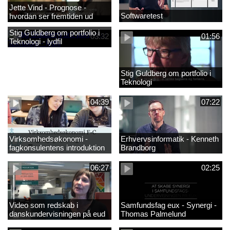
Jette Vind - Prognose -
Softwaretest
hvordan ser fremtiden ud
Stig Guldberg om portfolio i
03:32
01:56
Teknologi - lydfil
Stig Guldberg om portfolio i
Teknologi
04:39
07:22
Virksomhedsøkonomi -
Erhvervsinformatik - Kenneth
fagkonsulentens introduktion
Brandborg
til faget 2
06:27
02:25
Video som redskab i
Samfundsfag eux - Synergi -
danskundervisningen på eud
Thomas Palmelund