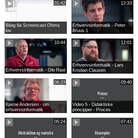
01:42
12:33
Bilag 8a Screencast Ohms
Erhvervsinformatik - Peter
lov
Bruus 1
10:44
12:01
Erhvervsinformatik - Lars
Erhvervsinformatik - Ole Raal
Kristian Clausen
06:33
09:40
Bjarne Andersen - om
Video 5 - Didaktiske
erhvervsinformatik
principper - Proces
05:24
07:41