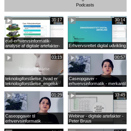
Podcasts
31:17
30:14
eud-erhvervsinformatik-
Erhvervsrettet digital udvikling
analyse af digitale artefakter-
peter bruus
03:19
00:57
teknologiforståelse_hvad er
Caseopgaver -
teknologiforståelse_engelsk
erhvervsinformatik - merkantil
01:29
33:49
Caseopgaver til
Webinar - digitale artefakter -
erhvervsinformatik
Peter Bruus