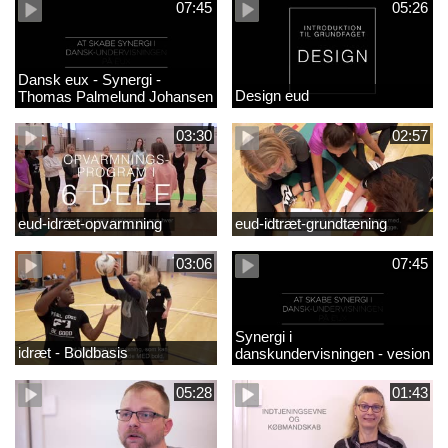
07:45
05:26
Dansk eux - Synergi -
Design eud
Thomas Palmelund Johansen
03:30
02:57
eud-idræt-opvarmning
eud-idtræt-grundtæning
03:06
07:45
Synergi i
idræt - Boldbasis
danskundervisningen - vesion
2
05:28
01:43