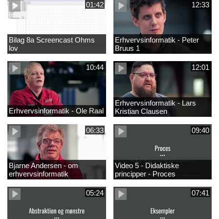
01:42
12:33
Bilag 8a Screencast Ohms
Erhvervsinformatik - Peter
lov
Bruus 1
10:44
12:01
Erhvervsinformatik - Lars
Erhvervsinformatik - Ole Raal
Kristian Clausen
06:33
09:40
Bjarne Andersen - om
Video 5 - Didaktiske
erhvervsinformatik
principper - Proces
05:24
07:41