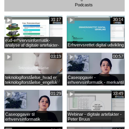
Podcasts
31:17
30:14
eud-erhvervsinformatik-
Erhvervsrettet digital udvikling
analyse af digitale artefakter-
peter bruus
03:19
00:57
teknologiforståelse_hvad er
Caseopgaver -
teknologiforståelse_engelsk
erhvervsinformatik - merkantil
01:29
33:49
Caseopgaver til
Webinar - digitale artefakter -
erhvervsinformatik
Peter Bruus