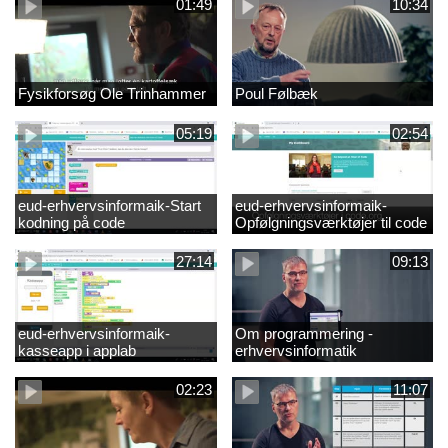
01:49
10:34
Fysikforsøg Ole Trinhammer
Poul Følbæk
05:19
02:54
eud-erhvervsinformaik-Start
eud-erhvervsinformaik-
kodning på code
Opfølgningsværktøjer til code
27:14
09:13
eud-erhvervsinformaik-
Om programmering -
kasseapp i applab
erhvervsinformatik
02:23
11:07