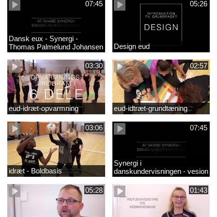
07:45
05:26
Dansk eux - Synergi -
Design eud
Thomas Palmelund Johansen
03:30
02:57
eud-idræt-opvarmning
eud-idtræt-grundtæning
03:06
07:45
Synergi i
idræt - Boldbasis
danskundervisningen - vesion
2
05:28
01:43