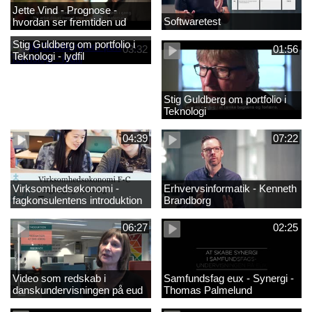
Jette Vind - Prognose -
Softwaretest
hvordan ser fremtiden ud
Stig Guldberg om portfolio i
03:32
01:56
Teknologi - lydfil
Stig Guldberg om portfolio i
Teknologi
04:39
07:22
Virksomhedsøkonomi -
Erhvervsinformatik - Kenneth
fagkonsulentens introduktion
Brandborg
til faget 2
06:27
02:25
Video som redskab i
Samfundsfag eux - Synergi -
danskundervisningen på eud
Thomas Palmelund