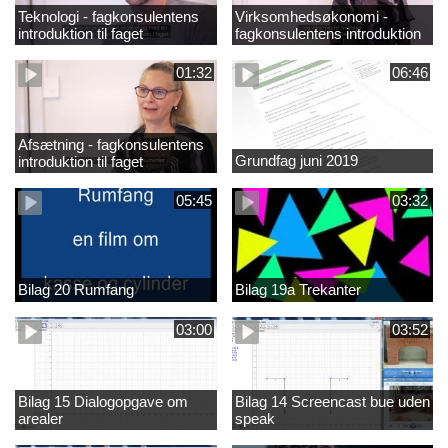
Teknologi - fagkonsulentens
Virksomhedsøkonomi -
introduktion til faget
fagkonsulentens introduktion
til faget
01:32
06:46
Afsætning - fagkonsulentens
Grundfag juni 2019
introduktion til faget
05:45
03:32
Bilag 20 Rumfang
Bilag 19a Trekanter
03:00
03:52
Bilag 15 Dialogopgave om
Bilag 14 Screencast bue uden
arealer
speak