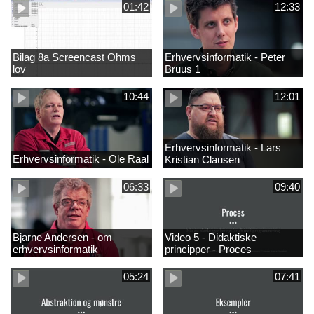
01:42
12:33
Bilag 8a Screencast Ohms
Erhvervsinformatik - Peter
lov
Bruus 1
10:44
12:01
Erhvervsinformatik - Lars
Erhvervsinformatik - Ole Raal
Kristian Clausen
06:33
09:40
Bjarne Andersen - om
Video 5 - Didaktiske
erhvervsinformatik
principper - Proces
05:24
07:41