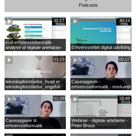
Podcasts
31:17
30:14
eud-erhvervsinformatik-
Erhvervsrettet digital udvikling
analyse af digitale artefakter-
peter bruus
03:19
00:57
teknologiforståelse_hvad er
Caseopgaver -
teknologiforståelse_engelsk
erhvervsinformatik - merkantil
01:29
33:49
Caseopgaver til
Webinar - digitale artefakter -
erhvervsinformatik
Peter Bruus