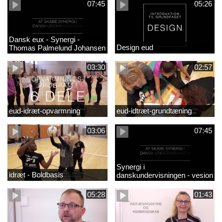
07:45
05:26
Dansk eux - Synergi -
Design eud
Thomas Palmelund Johansen
03:30
02:57
eud-idræt-opvarmning
eud-idtræt-grundtæning
03:06
07:45
Synergi i
idræt - Boldbasis
danskundervisningen - vesion
2
05:28
01:43