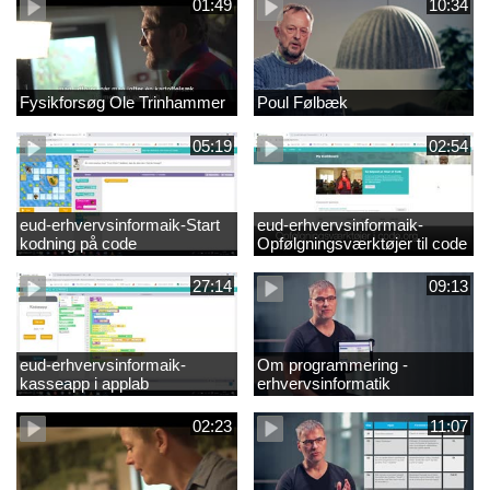
01:49
10:34
Fysikforsøg Ole Trinhammer
Poul Følbæk
05:19
02:54
eud-erhvervsinformaik-Start
eud-erhvervsinformaik-
kodning på code
Opfølgningsværktøjer til code
27:14
09:13
eud-erhvervsinformaik-
Om programmering -
kasseapp i applab
erhvervsinformatik
02:23
11:07