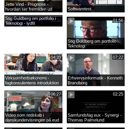
Jette Vind - Prognose -
Softwaretest
hvordan ser fremtiden ud
Stig Guldberg om portfolio i
03:32
01:56
Teknologi - lydfil
Stig Guldberg om portfolio i
Teknologi
04:39
07:22
Virksomhedsøkonomi -
Erhvervsinformatik - Kenneth
fagkonsulentens introduktion
Brandborg
til faget 2
06:27
02:25
Video som redskab i
Samfundsfag eux - Synergi -
danskundervisningen på eud
Thomas Palmelund