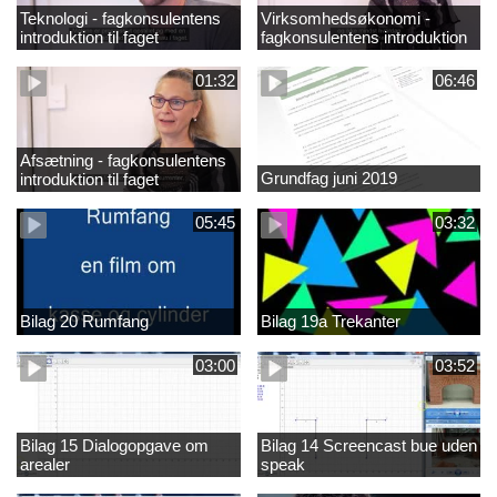
Teknologi - fagkonsulentens
Virksomhedsøkonomi -
introduktion til faget
fagkonsulentens introduktion
til faget
01:32
06:46
Afsætning - fagkonsulentens
Grundfag juni 2019
introduktion til faget
05:45
03:32
Bilag 20 Rumfang
Bilag 19a Trekanter
03:00
03:52
Bilag 15 Dialogopgave om
Bilag 14 Screencast bue uden
arealer
speak