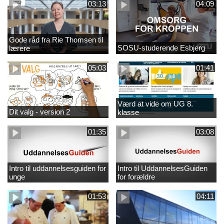
03:13
04:09
Gode råd fra Rie Thomsen til
SOSU-studerende Esbjerg
lærere
05:03
01:41
Værd at vide om UG 8.
Dit valg - version 2
klasse
01:35
03:08
Intro til uddannelsesguiden for
Intro til UddannelsesGuiden
unge
for forældre
01:53
04:11