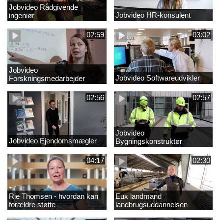
Jobvideo Rådgivende
Jobvideo HR-konsulent
ingeniør
02:59
03:02
Jobvideo
Jobvideo Softwareudvikler
Forskningsmedarbejder
02:56
02:57
Jobvideo
Jobvideo Ejendomsmægler
Bygningskonstruktør
04:17
02:30
Rie Thomsen - hvordan kan
Eux landmand
forældre støtte
landbrugsuddannelsen