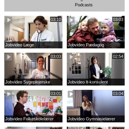
Podcasts
03:10
03:03
Jobvideo Læge
Jobvideo Pædagog
03:03
02:54
Jobvideo Sygeplejerske
Jobvideo It-konsulent
03:01
03:04
Jobvideo Folkeskolelærer
Jobvideo Gymnasielærer