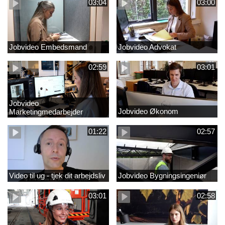
03:04
03:00
Jobvideo Embedsmand
Jobvideo Advokat
02:59
03:01
Jobvideo
Jobvideo Økonom
Marketingmedarbejder
01:22
02:57
Video til ug - tjek dit arbejdsliv
Jobvideo Bygningsingeniør
03:01
02:58