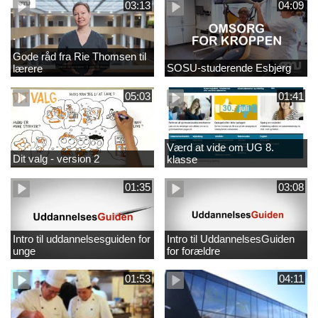
03:13
04:09
Gode råd fra Rie Thomsen til
SOSU-studerende Esbjerg
lærere
05:03
01:41
Værd at vide om UG 8.
Dit valg - version 2
klasse
01:35
03:08
Intro til uddannelsesguiden for
Intro til UddannelsesGuiden
unge
for forældre
01:53
04:11