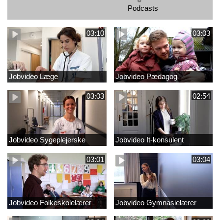
Podcasts
03:10
03:03
Jobvideo Læge
Jobvideo Pædagog
03:03
02:54
Jobvideo Sygeplejerske
Jobvideo It-konsulent
03:01
03:04
Jobvideo Folkeskolelærer
Jobvideo Gymnasielærer