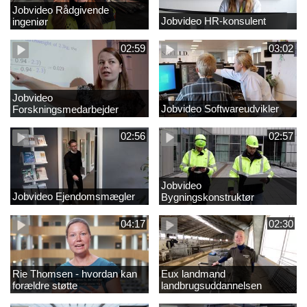
Jobvideo Rådgivende
Jobvideo HR-konsulent
ingeniør
02:59
03:02
Jobvideo
Jobvideo Softwareudvikler
Forskningsmedarbejder
02:56
02:57
Jobvideo
Jobvideo Ejendomsmægler
Bygningskonstruktør
04:17
02:30
Rie Thomsen - hvordan kan
Eux landmand
forældre støtte
landbrugsuddannelsen