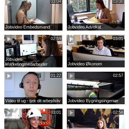
03:04
03:00
Jobvideo Embedsmand
Jobvideo Advokat
02:59
03:01
Jobvideo
Jobvideo Økonom
Marketingmedarbejder
01:22
02:57
Video til ug - tjek dit arbejdsliv
Jobvideo Bygningsingeniør
03:01
02:58