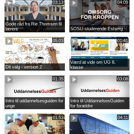
03:13
04:09
Gode råd fra Rie Thomsen til
SOSU-studerende Esbjerg
lærere
05:03
01:41
Værd at vide om UG 8.
Dit valg - version 2
klasse
01:35
03:08
Intro til uddannelsesguiden for
Intro til UddannelsesGuiden
unge
for forældre
01:53
04:11