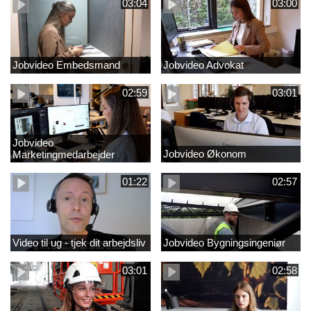
03:04
03:00
Jobvideo Embedsmand
Jobvideo Advokat
02:59
03:01
Jobvideo
Jobvideo Økonom
Marketingmedarbejder
01:22
02:57
Video til ug - tjek dit arbejdsliv
Jobvideo Bygningsingeniør
03:01
02:58