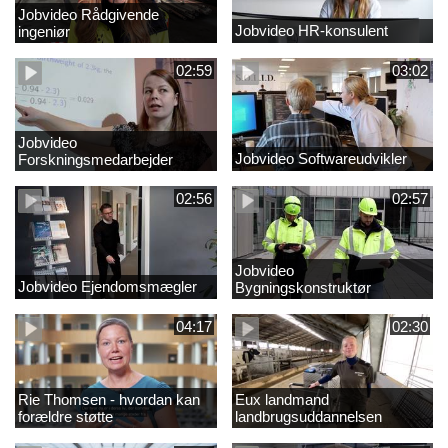
Jobvideo Rådgivende
Jobvideo HR-konsulent
ingeniør
02:59
03:02
Jobvideo
Jobvideo Softwareudvikler
Forskningsmedarbejder
02:56
02:57
Jobvideo
Jobvideo Ejendomsmægler
Bygningskonstruktør
04:17
02:30
Rie Thomsen - hvordan kan
Eux landmand
forældre støtte
landbrugsuddannelsen