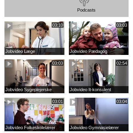
Podcasts
03:10
03:03
Jobvideo Læge
Jobvideo Pædagog
03:03
02:54
Jobvideo Sygeplejerske
Jobvideo It-konsulent
03:01
03:04
Jobvideo Folkeskolelærer
Jobvideo Gymnasielærer