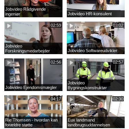
Jobvideo Rådgivende
Jobvideo HR-konsulent
ingeniør
02:59
03:02
Jobvideo
Jobvideo Softwareudvikler
Forskningsmedarbejder
02:56
02:57
Jobvideo
Jobvideo Ejendomsmægler
Bygningskonstruktør
04:17
02:30
Rie Thomsen - hvordan kan
Eux landmand
forældre støtte
landbrugsuddannelsen