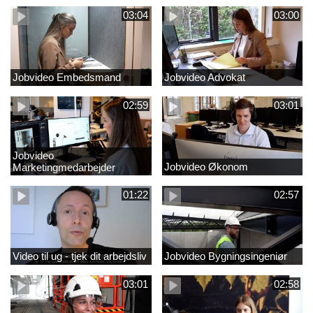
03:04
03:00
Jobvideo Embedsmand
Jobvideo Advokat
02:59
03:01
Jobvideo
Jobvideo Økonom
Marketingmedarbejder
01:22
02:57
Video til ug - tjek dit arbejdsliv
Jobvideo Bygningsingeniør
03:01
02:58