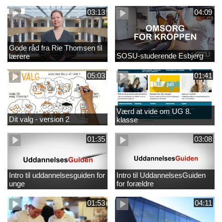
03:13
04:09
Gode råd fra Rie Thomsen til
SOSU-studerende Esbjerg
lærere
05:03
01:41
Værd at vide om UG 8.
Dit valg - version 2
klasse
01:35
03:08
Intro til uddannelsesguiden for
Intro til UddannelsesGuiden
unge
for forældre
01:53
04:11