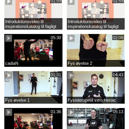
01:59
01:59
Introduktionsvideo til
Introduktionsvideo til
inspirationskatalog til fagligt
inspirationskatalog til fagligt
løft_tilrettet
løft
05:30
02:08
cadiaN
Fys øvelse 2
01:31
04:43
Fys øvelse 1
Fysioterapeut intro Heroic
01:36
05:13