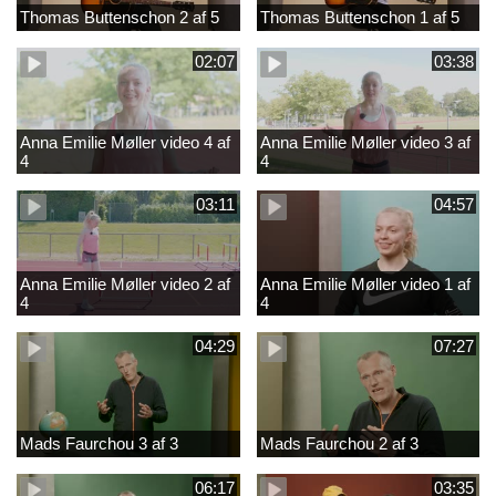
Thomas Buttenschon 2 af 5
Thomas Buttenschon 1 af 5
02:07
03:38
Anna Emilie Møller video 4 af
Anna Emilie Møller video 3 af
4
4
03:11
04:57
Anna Emilie Møller video 2 af
Anna Emilie Møller video 1 af
4
4
04:29
07:27
Mads Faurchou 3 af 3
Mads Faurchou 2 af 3
06:17
03:35