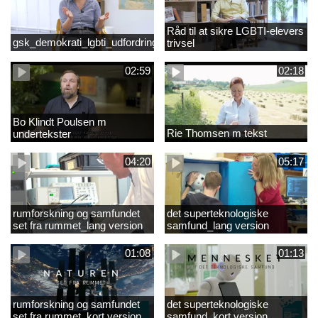
Råd til at sikre LGBTI-elevers
gsk_demokrati_lgbti_udfordringer
trivsel
02:59
02:18
Bo Klindt Poulsen m
Rie Thomsen m tekst
undertekster
04:20
05:17
rumforskning og samfundet
det superteknologiske
set fra rummet_lang version
samfund_lang version
01:08
01:13
rumforskning og samfundet
det superteknologiske
set fra rummet_kort version
samfund_kort version