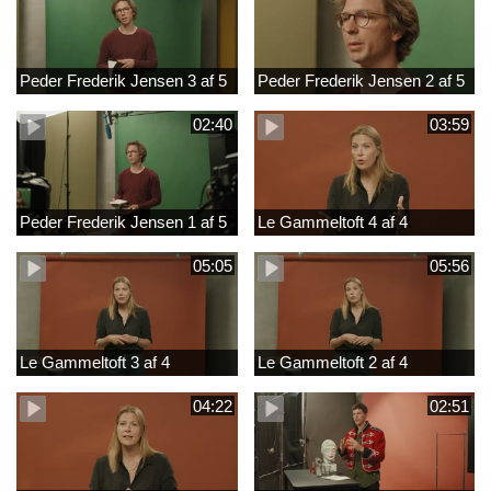
Peder Frederik Jensen 3 af 5
Peder Frederik Jensen 2 af 5
02:40
03:59
Peder Frederik Jensen 1 af 5
Le Gammeltoft 4 af 4
05:05
05:56
Le Gammeltoft 3 af 4
Le Gammeltoft 2 af 4
04:22
02:51