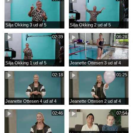
Silja Okking 3 ud af 5
Silja Okking 2 ud af 5
02:39
06:28
Silja Okking 1 ud af 5
Jeanette Ottesen 3 ud af 4
02:18
01:25
Jeanette Ottesen 4 ud af 4
Jeanette Ottesen 2 ud af 4
02:46
07:54