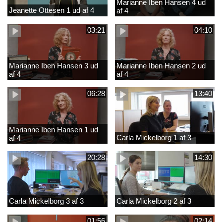
Marianne Iben Hansen 4 ud
Jeanette Ottesen 1 ud af 4
af 4
03:21
04:10
Marianne Iben Hansen 3 ud
Marianne Iben Hansen 2 ud
af 4
af 4
06:28
13:40
Marianne Iben Hansen 1 ud
Carla Mickelborg 1 af 3
af 4
20:28
14:30
Carla Mickelborg 3 af 3
Carla Mickelborg 2 af 3
01:56
02:14