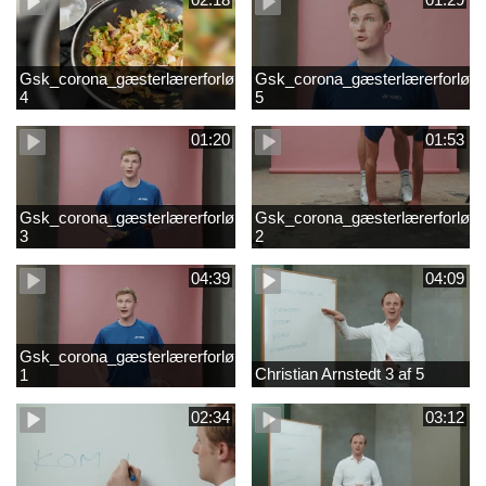
Gsk_corona_gæsterlærerforløb_Axelsen_del
Gsk_corona_gæsterlærerforløb_
4
5
01:20
01:53
Gsk_corona_gæsterlærerforløb_Axelsen_del
Gsk_corona_gæsterlærerforløb_
3
2
04:39
04:09
Gsk_corona_gæsterlærerforløb_Axelsen_del
Christian Arnstedt 3 af 5
1
02:34
03:12