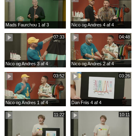
Mads Faurchou 1 af 3
Nico og Andres 4 af 4
07:33
04:48
Nico og Andres 3 af 4
Nico og Andres 2 af 4
03:52
03:26
Nico og Andres 1 af 4
Dan Friis 4 af 4
11:22
10:11