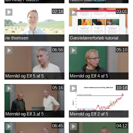
02:18
03:01
rie thomsen
Gæstelærerforløb tutorial
06:56
05:10
Mernild og Elf 5 af 5
Mernild og Elf 4 af 5
05:16
10:18
Mernild og Elf 3 af 5
Mernild og Elf 2 af 5
06:45
04:12