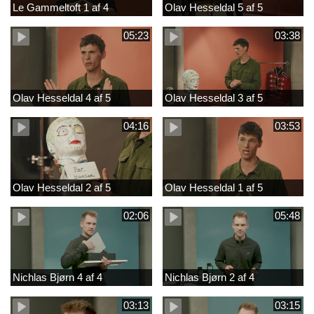
Le Gammeltoft 1 af 4
Olav Hesseldal 5 af 5
05:23
03:38
Olav Hesseldal 4 af 5
Olav Hesseldal 3 af 5
04:16
03:53
Olav Hesseldal 2 af 5
Olav Hesseldal 1 af 5
02:06
05:48
Nichlas Bjørn 4 af 4
Nichlas Bjørn 2 af 4
03:13
03:15