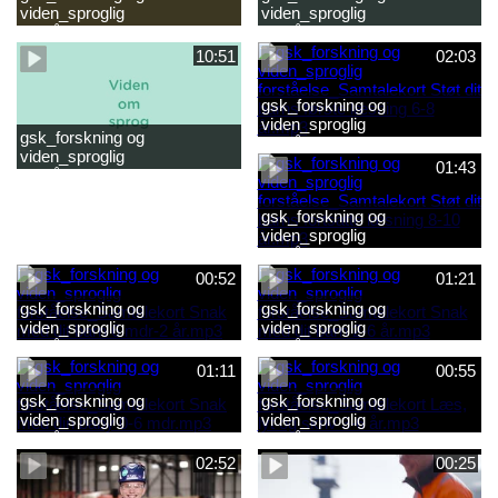
viden_sproglig
viden_sproglig
forståelse_Snak med dit barn
forståelse_Snak med din
2-6 år.mp4
baby 0-6 mdr.mp4
10:51
02:03
gsk_forskning og
viden_sproglig
gsk_forskning og
forståelse_Samtalekort Støt
viden_sproglig
dit barns første læsning 6-8
01:43
forståelse_Barnets sproglige
år.mp3
udvikling 0-10 år_samlet
film.mp4
gsk_forskning og
viden_sproglig
forståelse_Samtalekort Støt
dit barns fortsatte læsning 8-
00:52
01:21
10 år.mp3
gsk_forskning og
gsk_forskning og
viden_sproglig
viden_sproglig
forståelse_Samtalekort Snak
forståelse_Samtalekort Snak
med dit barn 6 mdr-2 år.mp3
med dit barn 2-6 år.mp3
01:11
00:55
gsk_forskning og
gsk_forskning og
viden_sproglig
viden_sproglig
forståelse_Samtalekort Snak
forståelse_Samtalekort Læs,
med din baby 0-6 mdr.mp3
lyt og skriv 3-6 år.mp3
02:52
00:25