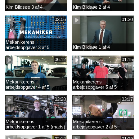
Kim Bildsøe 3 af 4
Kim Bildsøe 2 af 4
03:06
01:30
Mekanikerens
Kim Bildsøe 1 af 4
arbejdsopgaver 3 af 5
(lærepladssøgning)
06:12
01:15
Mekanikerens
Mekanikerens
arbejdsopgaver 4 af 5
arbejdsopgaver 5 af 5
(Frederik Vesti)
(Frederik Vesti)
03:28
03:17
Mekanikerens
Mekanikerens
arbejdsopgaver 1 af 5 (mads)
arbejdsopgaver 2 af 5
(magnus)
02:18
01:29