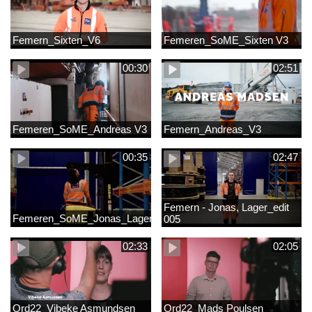
Femern_Sixten_V6
Femeren_SoME_Sixten V3
00:30
02:51
Femeren_SoME_Andreas V3
Femern_Andreas_V3
00:35
02:47
Femern - Jonas, Lager_edit
Femeren_SoME_Jonas_Lager
005
02:33
02:05
Ord22_Vibeke Asmundsen
Ord22_Mads Poulsen