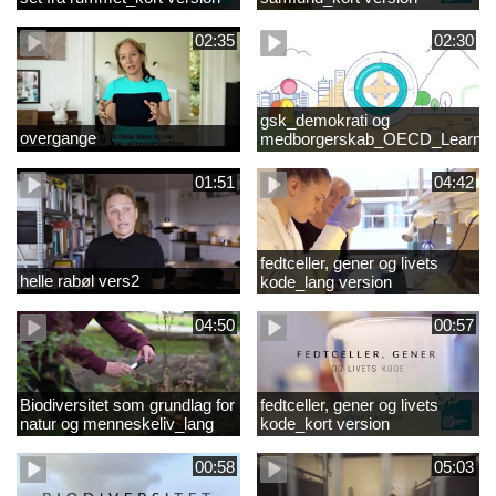
02:35
02:30
gsk_demokrati og
overgange
medborgerskab_OECD_Learnin
Compass 2030
01:51
04:42
fedtceller, gener og livets
helle rabøl vers2
kode_lang version
04:50
00:57
Biodiversitet som grundlag for
fedtceller, gener og livets
natur og menneskeliv_lang
kode_kort version
version
00:58
05:03