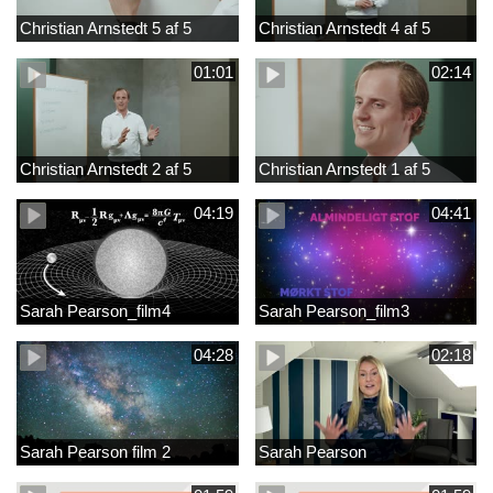
Christian Arnstedt 5 af 5
Christian Arnstedt 4 af 5
01:01
02:14
Christian Arnstedt 2 af 5
Christian Arnstedt 1 af 5
04:19
04:41
Sarah Pearson_film4
Sarah Pearson_film3
04:28
02:18
Sarah Pearson film 2
Sarah Pearson