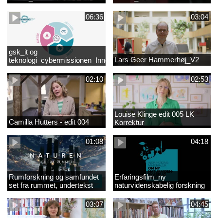
06:36
03:04
gsk_it og
Lars Geer Hammerhøj_V2
teknologi_cybermissionen_Innovationscirklen
02:10
02:53
Louise Klinge edit 005 LK
Camilla Hutters - edit 004
Korrektur
01:08
04:18
Rumforskning og samfundet
Erfaringsfilm_ny
set fra rummet, undertekst
naturvidenskabelig forskning
03:07
04:45