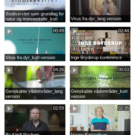
Biodiversitet som grundlag for
Virus fra dyr_lang version
natur og menneskeliv_kort
version
00:49
02:44
Virus fra dyr_kort version
Inge Bryderup konference
04:26
00:53
Genskabte vådområder_lang
Genskabte vådområder_kort
version
version
02:59
02:35
Bo Kindt Poulsen
Naomi Katznelson