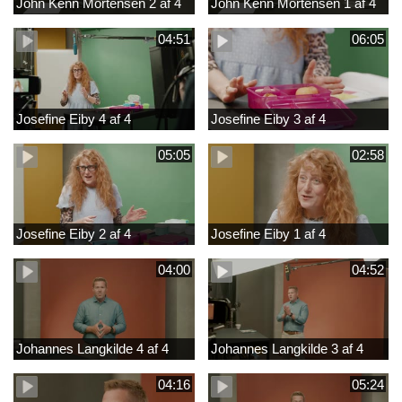
John Kenn Mortensen 2 af 4
John Kenn Mortensen 1 af 4
04:51
06:05
Josefine Eiby 4 af 4
Josefine Eiby 3 af 4
05:05
02:58
Josefine Eiby 2 af 4
Josefine Eiby 1 af 4
04:00
04:52
Johannes Langkilde 4 af 4
Johannes Langkilde 3 af 4
04:16
05:24