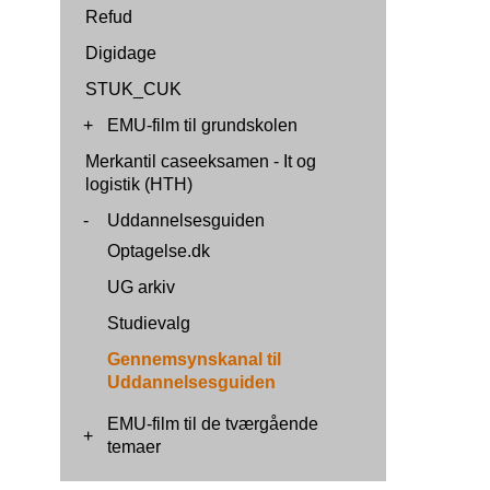
Refud
Digidage
STUK_CUK
+
EMU-film til grundskolen
Merkantil caseeksamen - It og
logistik (HTH)
-
Uddannelsesguiden
Optagelse.dk
UG arkiv
Studievalg
Gennemsynskanal til
Uddannelsesguiden
EMU-film til de tværgående
+
temaer