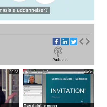
Podcasts
02:23
00:34
Teas til digitale møder