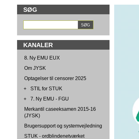
SØG
KANALER
8. Ny EMU EUX
Om JYSK
Optagelser til censorer 2025
+
STIL for STUK
+
7. Ny EMU - FGU
Merkantil caseeksamen 2015-16
(JYSK)
Brugersupport og systemvejledning
STUK - ordblindenetværket