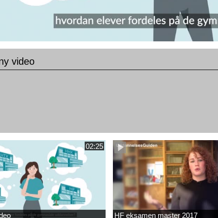
 ny video
02:25
ideo
HF eksamen master 2017