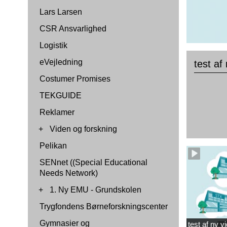
Lars Larsen
CSR Ansvarlighed
Logistik
eVejledning
test af
Costumer Promises
TEKGUIDE
Reklamer
+
Viden og forskning
Pelikan
SENnet ((Special Educational
Needs Network)
+
1. Ny EMU - Grundskolen
Trygfondens Børneforskningscenter
Gymnasier og
test af ny v