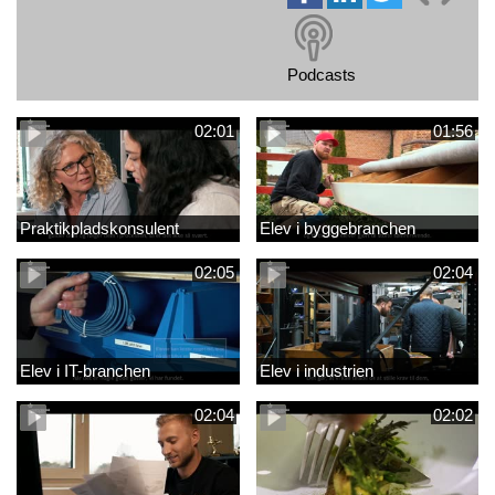
Podcasts
02:01
01:56
Praktikpladskonsulent
Elev i byggebranchen
02:05
02:04
Elev i IT-branchen
Elev i industrien
02:04
02:02