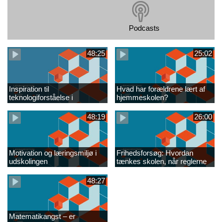
Podcasts
48:25
25:02
Inspiration til
Hvad har forældrene lært af
teknologiforståelse i
hjemmeskolen?
folkeskolens fag FINAL
48:19
26:00
Motivation og læringsmiljø i
Frihedsforsøg: Hvordan
udskolingen​
tænkes skolen, når reglerne
er næsten væk?
48:27
Matematikangst – er