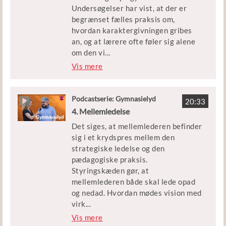
der bl.a. har markeret sig i debatten
Undersøgelser har vist, at der er
om elever af anden etnisk herkomst,
begrænset fælles praksis om,
og Ove Korsgaard, professor
hvordan karaktergivningen gribes
emeritus og dr.pæd. fra Århus
an, og at lærere ofte føler sig alene
Universitet og DPU.
om den vi
...
gtige opgave. Samtidig er karakterer
Vis mere
noget, der fylder meget for eleverne
- både for deres muligheder senere
og for deres oplevelse af læring og
Podcastserie: Gymnasielyd
20:33
mestring. Hvordan kan
4. Mellemledelse
karaktergivningspraksis forbedres,
Det siges, at mellemlederen befinder
så motivation og læring tilgodeses?
sig i et krydspres mellem den
strategiske ledelse og den
Gæsterne i dag er Noemi
pædagogiske praksis.
Katznelson, forsker på CFU og
Styringskæden gør, at
medforfatter til bogen
mellemlederen både skal lede opad
”Karakterbogen”, og Nicolas
og nedad. Hvordan mødes vision med
Marinos, lektor på Lyngby
virk
...
Gymnasium, der bl.a. har skrevet om
elighed, ledelse med læreridentitet,
Vis mere
summativ evaluering i