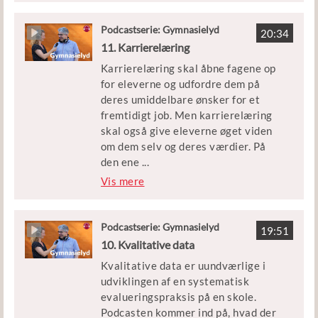
udvikle elevernes evner til at
anvende faglig viden og faglige
Podcastserie: Gymnasielyd
20:34
metoder til at undersøge og løse
11. Karrierelæring
konkrete problemer. Men hvad er
Karrierelæring skal åbne fagene op
innovative kompetencer, hvad er
for eleverne og udfordre dem på
innovation i det hele taget, og
deres umiddelbare ønsker for et
hvordan skal man undervise i det i
fremtidigt job. Men karrierelæring
gymnasiet?
skal også give eleverne øget viden
om dem selv og deres værdier. På
Michael Paulsen er lektor i
den ene
...
pædagogik ved Syddansk
side gør
Vis mere
Universitet og har forsket og
karrierelæringsperspektivet op med
skrevet om innovation i gymnasiet.
tanken om den snorlige vej igennem
Morten Winther Bülow er lektor på
uddannelsessystemet og opfordrer i
Podcastserie: Gymnasielyd
Århus Katedralskole og skriver Ph.d.
19:51
stede til øget indsigt i egne valg. På
10. Kvalitative data
om didaktik og digital læring.
den anden side rummer
Morten har i en årrække undervist i
Kvalitative data er uundværlige i
karriereperspektivet også en
innovation i gymnasiet.
udviklingen af en systematisk
politisk agenda, der skal få de unge
evalueringspraksis på en skole.
hurtigt igennem
Podcasten kommer ind på, hvad der