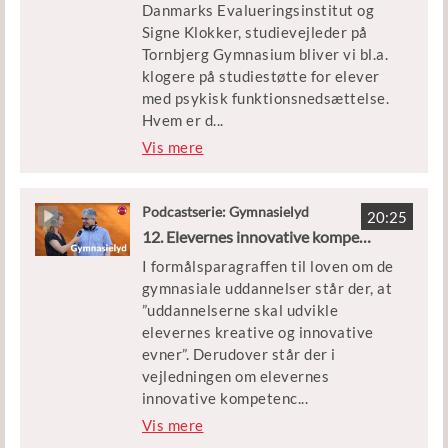
Danmarks Evalueringsinstitut og
indgå i samarbejder internt og
Signe Klokker, studievejleder på
eksternt.
Tornbjerg Gymnasium bliver vi bl.a.
klogere på studiestøtte for elever
med psykisk funktionsnedsættelse.
Hvem er d
...
e? Hvilke former for støtte giver det
Vis mere
bedste udbytte for eleverne, og
hvordan kan skolerne
professionalisere deres SPS-arbejde.
Podcastserie: Gymnasielyd
20:25
12. Elevernes innovative kompetencer
I formålsparagraffen til loven om de
gymnasiale uddannelser står der, at
”uddannelserne skal udvikle
elevernes kreative og innovative
evner”. Derudover står der i
vejledningen om elevernes
innovative kompetenc
...
er, at der i fagene og de faglige
Vis mere
samspil arbejdes målrettet med at