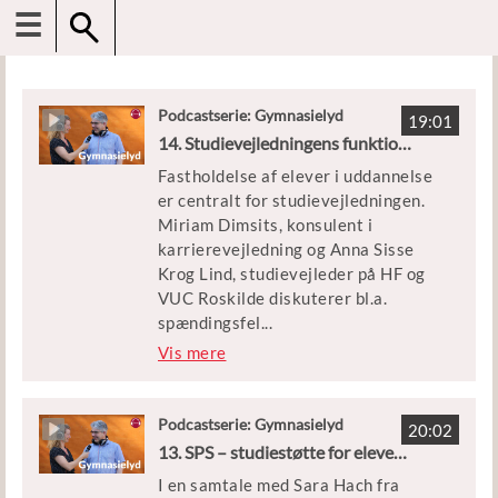
☰
Podcastserie: Gymnasielyd
19:01
14. Studievejledningens funktion på uddannelsesinstitutionerne
Fastholdelse af elever i uddannelse
er centralt for studievejledningen.
Miriam Dimsits, konsulent i
karrierevejledning og Anna Sisse
Krog Lind, studievejleder på HF og
VUC Roskilde diskuterer bl.a.
spændingsfel
...
tet mellem at arbejde reaktivt eller
Vis mere
forebyggende i studievejledningen,
og hvorvidt man primært skal rette
opmærksomheden mod de særligt
Podcastserie: Gymnasielyd
20:02
sårbare eller den bredere gruppe af
13. SPS – studiestøtte for elever med psykisk funktionsnedsættelse
elever. Derudover får vi også et bud
I en samtale med Sara Hach fra
på, hvordan studievejledningen kan