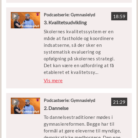
kvantitative mål med kvalitative
Gymnasiepædagogik.
indsatser? Hvordan inspirerer
mellemlederen teams og faggrupper
Podcastserie: Gymnasielyd
18:59
til at arbejde sammen om en
3. Kvalitetsudvikling
forbedret skole?
Skolernes kvalitetssystem er en
måde at fastholde og koordinere
Gæsterne i dag er Henrik Nevers,
indsatserne, så der sker en
rektor på Roskilde Gymnasium, og
systematisk evaluering og
Peter Henrik Raae, ph.d. og lektor
opfølgning på skolernes strategi.
ved Uddannelsesvidenskab ved
Det kan være en udfordring at få
Syddansk Universitet, der bl.a. har
etableret et kvalitetssy
...
forsket i ledelse og
stem, der er omfattende nok til at
Vis mere
reformimplementering på de
systematisere mange tiltag og
gymnasiale uddannelser.
samtidig tilstrækkeligt fokuseret, så
man ikke ender med et for tungt
Podcastserie: Gymnasielyd
21:29
administrativt bureaukrati. Lærere
2. Dannelse
kan også føle sig anfægtet af det,
To dannelsestraditioner mødes i
der kan ses som en indgriben i privat
gymnasiereformen. Begge har til
praksis. Hvordan udvikler man et
formål at gøre eleverne til myndige,
meningsfuldt og effektivt
demokratiske medborgere. Den ene