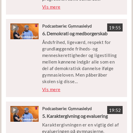
jde i faggrupper.
Vis mere
Christian Dalsgaard er lektor ved
Center for Undervisningsudvikling
Podcastserie: Gymnasielyd
19:55
på Institut for Kommunikation og
6. Demokrati og medborgerskab
Kultur på Medievidenskab, Aarhus
Åndsfrihed, ligeværd, respekt for
Universitet. Thomas Jørgensen er
grundlæggende friheds- og
rektor på Borupgaard Gymnasium og
menneskerettigheder og ligestilling
sammen med Ivar Ørnby fra UNORD
mellem kønnene indgår alle som en
og Anne-Birgitte Rasmussen fra Det
del af demokratisk dannelse ifølge
Åbne Gymnasium har han været
gymnasieloven. Men påberåber
initiativtager til et projekt for at
skolen sig disse
...
kvalificere brugen af virtuel
værdier som et værn imod andre
Vis mere
undervisning i gymnasial
kulturer, eller er disse begreber et
sammenhæng.
nødvendigt fundament for en
ligeværdig dialog?
Podcastserie: Gymnasielyd
19:52
5. Karaktergivning og evaluering
Gæsterne i dag er Yago Bundgaard,
Karaktergivningen er en vigtig del af
uddannelsesdirektør på Århus TECH,
evalueringen på gymnasierne.