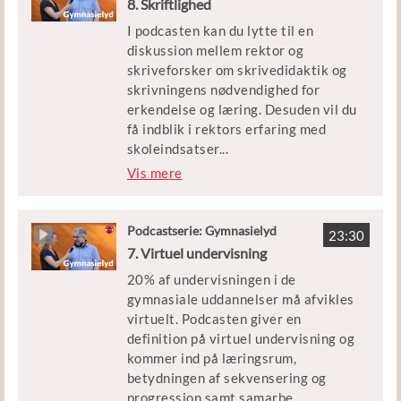
8. Skriftlighed
løfte? Skal vi tale om livsduelighed
I podcasten kan du lytte til en
frem for lykke, hvad kan vi lære af de
diskussion mellem rektor og
sårbare elever, og hvordan kan
skriveforsker om skrivedidaktik og
trivselsarbejdet struktureres og
skrivningens nødvendighed for
integreres i skolens øvrige
erkendelse og læring. Desuden vil du
kvalitetsarbejde?
få indblik i rektors erfaring med
skoleindsatser
...
, der styrker elevernes skriftlige
Vis mere
kompetencer. Det handler om at
gøre det individuelle til noget fælles.
Podcastserie: Gymnasielyd
23:30
Mette Trangbæk er rektor på Greve
7. Virtuel undervisning
Gymnasium, Ellen Krogh er
20% af undervisningen i de
professor i danskfagets didaktik på
gymnasiale uddannelser må afvikles
SDU og primus motor i en lang række
virtuelt. Podcasten giver en
forskningsprojekter om skriftlighed
definition på virtuel undervisning og
og skri-veudvikling i gymnasiet
kommer ind på læringsrum,
betydningen af sekvensering og
progression samt samarbe
...