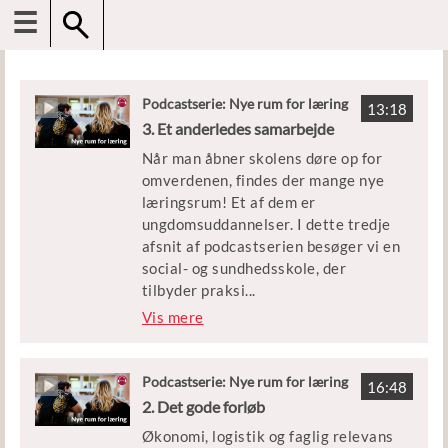
☰
Podcastserie: Nye rum for læring
13:18
3. Et anderledes samarbejde
Når man åbner skolens døre op for
omverdenen, findes der mange nye
læringsrum! Et af dem er
ungdomsuddannelser. I dette tredje
afsnit af podcastserien besøger vi en
social- og sundhedsskole, der
tilbyder praksi
...
snær undervisning om alt fra
Vis mere
sundhed til kommunikation til både
mellemtrinnet og udskolingen.
Podcastserie: Nye rum for læring
16:48
Medvirkende: Dorthe Egevang
2. Det gode forløb
Steensen (underviser i Åben Skole
Økonomi, logistik og faglig relevans
forløb og brobygning på SOSU H i