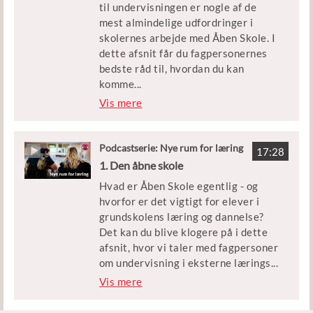
til undervisningen er nogle af de
Brøndby), Karina Meinecke (formand
mest almindelige udfordringer i
for Danmarks vejlederforening),
skolernes arbejde med Åben Skole. I
Lars Emmerik Damgaard Knudsen
dette afsnit får du fagpersonernes
(forsker ved Aarhus Universitet), og
bedste råd til, hvordan du kan
Sara Czerny
komme
...
(brobygningskoordinator på SOSU
udfordringerne med Åben Skole
Vis mere
H).
forløb til livs, så du kan skabe god
undervisning uden for klasselokalet.
Jingle og musik: A Look Out af Assaf
Podcastserie: Nye rum for læring
Ayalon
17:28
Medvirkende: Ane Riis Svendsen
1. Den åbne skole
(pædagogisk konsulent hos
Udgivet af Styrelsen for
Hvad er Åben Skole egentlig - og
Skoletjenesten og undervisnings- og
Undervisning og Kvalitet med Mette
hvorfor er det vigtigt for elever i
udviklingsansvarlig på
Scheel Persson som vært.
grundskolens læring og dannelse?
Arbejdermuseet), Anne Grosen
Det kan du blive klogere på i dette
(seniorkonsulent ved Danmarks
afsnit, hvor vi taler med fagpersoner
Evalueringsinstitut) og Lars
om undervisning i eksterne lærings
...
Emmerik Damgaard Knudsen
miljøer. Vi tager også forbi
Vis mere
(forsker ved Aarhus Universitet)
Arbejdermuseet, hvor en 7. klasse er
Jingle og musik: A Look Out af Assaf
på besøg i en af museets spændende