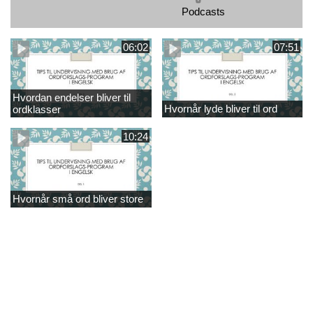
Podcasts
06:02
07:51
Hvordan endelser bliver til
Hvornår lyde bliver til ord
ordklasser
10:24
Hvornår små ord bliver store