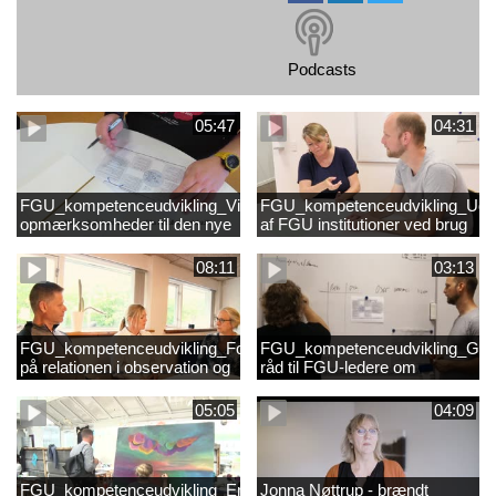
Podcasts
05:47
04:31
FGU_kompetenceudvikling_Vigtige
FGU_kompetenceudvikling_Udvi
opmærksomheder til den nye
af FGU institutioner ved brug
konsulent tekstet_3.mp4
af observation og sparring i
kompetenceudvikling
08:11
03:13
tekstet.mp4
FGU_kompetenceudvikling_Fokus
FGU_kompetenceudvikling_Go
på relationen i observation og
råd til FGU-ledere om
sparring - anbefaling til UC-
kompetenceudvikling med
konsulenten tekstet.mp4
observation og sparring
05:05
04:09
tekstet_1.mp4
FGU_kompetenceudvikling_En
Jonna Nøttrup - brændt