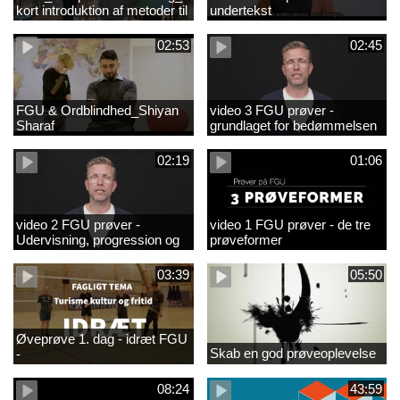
kort introduktion af metoder til
undertekst
observation og sparring i
FGU-kompetenceudvikling
02:53
02:45
tekstet_1.mp4
FGU & Ordblindhed_Shiyan
video 3 FGU prøver -
Sharaf
grundlaget for bedømmelsen
02:19
01:06
video 2 FGU prøver -
video 1 FGU prøver - de tre
Udervisning, progression og
prøveformer
dokumentation
03:39
05:50
Øveprøve 1. dag - idræt FGU
Skab en god prøveoplevelse
-
08:24
43:59