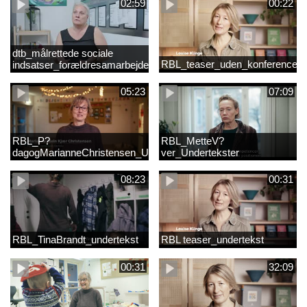
02:59
00:22
dtb_målrettede sociale
RBL_teaser_uden_konference_d
indsatser_forældresamarbejde
(Original).mp4
05:23
07:09
RBL_P?
RBL_MetteV?
dagogMarianneChristensen_Undertekst
ver_Undertekster
08:23
00:31
RBL_TinaBrandt_undertekst
RBL teaser_undertekst
00:31
32:09