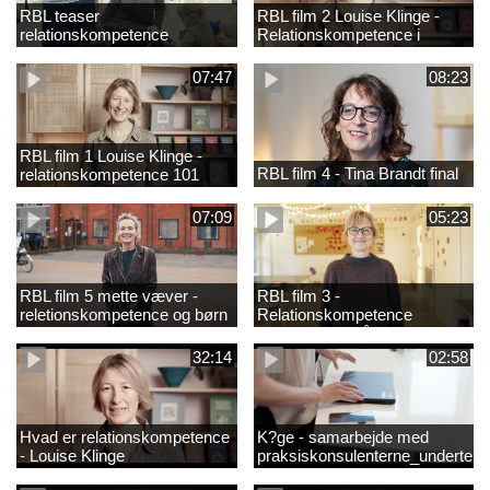
RBL teaser
RBL film 2 Louise Klinge -
relationskompetence
Relationskompetence i
praksis
07:47
08:23
RBL film 1 Louise Klinge -
RBL film 4 - Tina Brandt final
relationskompetence 101
07:09
05:23
RBL film 5 mette væver -
RBL film 3 -
reletionskompetence og børn
Relationskompetence
i udsatte positioner
Pædagogens råd
32:14
02:58
Hvad er relationskompetence
K?ge - samarbejde med
- Louise Klinge
praksiskonsulenterne_underteks