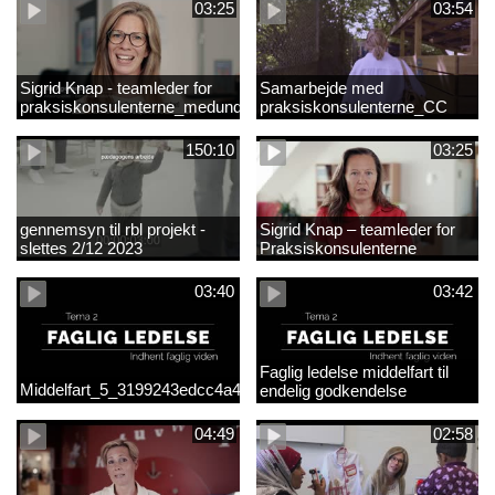
03:25
03:54
Sigrid Knap - teamleder for
Samarbejde med
praksiskonsulenterne_medundertekst
praksiskonsulenterne_CC
150:10
03:25
gennemsyn til rbl projekt -
Sigrid Knap – teamleder for
slettes 2/12 2023
Praksiskonsulenterne
03:40
03:42
Faglig ledelse middelfart til
Middelfart_5_3199243edcc4a41acb865705c927d015.mp4
endelig godkendelse
04:49
02:58