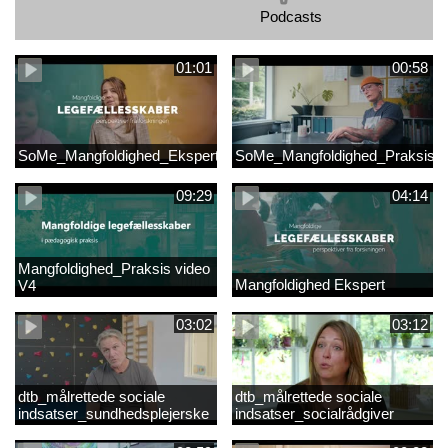
Podcasts
01:01
00:58
SoMe_Mangfoldighed_Ekspert
SoMe_Mangfoldighed_Praksis
09:29
04:14
Mangfoldighed_Praksis video
Mangfoldighed Ekspert
V4
03:02
03:12
dtb_målrettede sociale
dtb_målrettede sociale
indsatser_sundhedsplejerske
indsatser_socialrådgiver
(Original).mp4
(Original).mp4