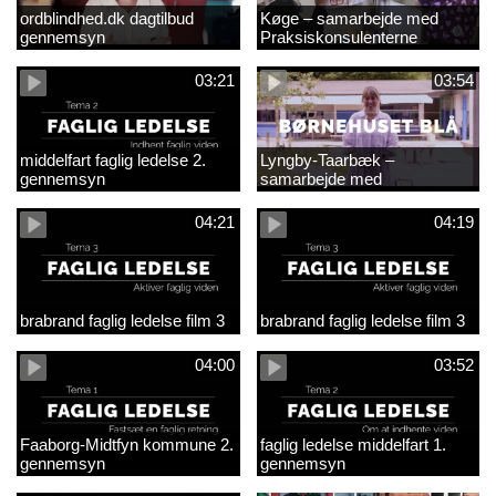
ordblindhed.dk dagtilbud
Køge – samarbejde med
gennemsyn
Praksiskonsulenterne
03:21
03:54
middelfart faglig ledelse 2.
Lyngby-Taarbæk –
gennemsyn
samarbejde med
Praksiskonsulenterne
04:21
04:19
brabrand faglig ledelse film 3
brabrand faglig ledelse film 3
04:00
03:52
Faaborg-Midtfyn kommune 2.
faglig ledelse middelfart 1.
gennemsyn
gennemsyn