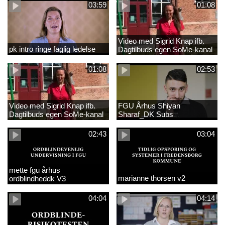
03:59
01:08
Video med Sigrid Knap ifb.
pk intro ringe faglig ledelse
Dagtilbuds egen SoMe-kanal
med tekster
01:08
02:53
Video med Sigrid Knap ifb.
FGU Århus Shiyan
Dagtilbuds egen SoMe-kanal
Sharaf_DK Subs
02:43
03:04
mette fgu århus
marianne thorsen v2
ordblindheddk V3
04:04
04:14