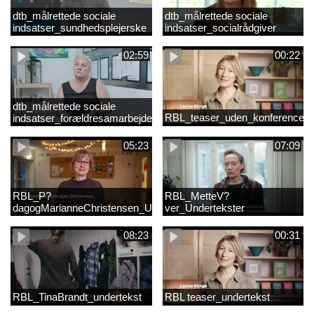
dtb_målrettede sociale
dtb_målrettede sociale
indsatser_sundhedsplejerske
indsatser_socialrådgiver
(Original).mp4
(Original).mp4
02:59
00:22
dtb_målrettede sociale
RBL_teaser_uden_konference_d
indsatser_forældresamarbejde
(Original).mp4
05:23
07:09
RBL_P?
RBL_MetteV?
dagogMarianneChristensen_Undertekst
ver_Undertekster
08:23
00:31
RBL_TinaBrandt_undertekst
RBL teaser_undertekst