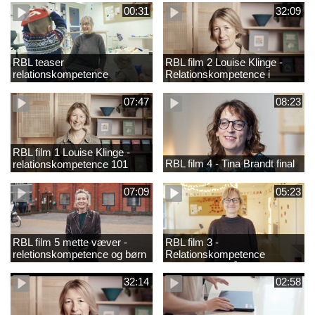
00:31
32:09
RBL teaser
RBL film 2 Louise Klinge -
relationskompetence
Relationskompetence i
praksis
07:47
08:23
RBL film 1 Louise Klinge -
RBL film 4 - Tina Brandt final
relationskompetence 101
07:09
05:23
RBL film 5 mette væver -
RBL film 3 -
reletionskompetence og børn
Relationskompetence
i udsatte positioner
Pædagogens råd
32:14
02:58