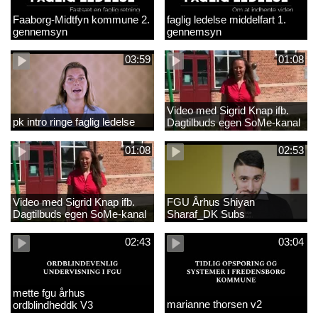
Faaborg-Midtfyn kommune 2.
faglig ledelse middelfart 1.
gennemsyn
gennemsyn
03:59
01:08
Video med Sigrid Knap ifb.
pk intro ringe faglig ledelse
Dagtilbuds egen SoMe-kanal
med tekster
01:08
02:53
Video med Sigrid Knap ifb.
FGU Århus Shiyan
Dagtilbuds egen SoMe-kanal
Sharaf_DK Subs
02:43
03:04
mette fgu århus
marianne thorsen v2
ordblindheddk V3