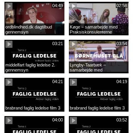
04:49
02:58
ordblindhed.dk dagtilbud
Køge – samarbejde med
gennemsyn
Praksiskonsulenterne
03:21
03:54
middelfart faglig ledelse 2.
Lyngby-Taarbæk –
gennemsyn
samarbejde med
Praksiskonsulenterne
04:21
04:19
brabrand faglig ledelse film 3
brabrand faglig ledelse film 3
04:00
03:52