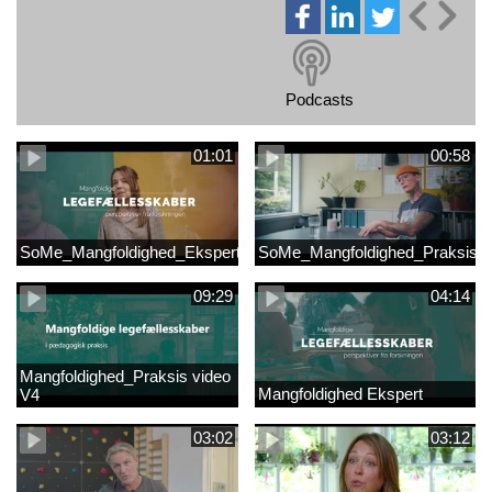
Podcasts
01:01
00:58
SoMe_Mangfoldighed_Ekspert
SoMe_Mangfoldighed_Praksis
09:29
04:14
Mangfoldighed_Praksis video
Mangfoldighed Ekspert
V4
03:02
03:12