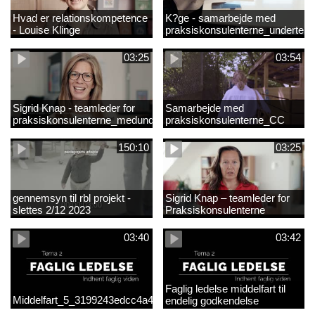
Hvad er relationskompetence
K?ge - samarbejde med
- Louise Klinge
praksiskonsulenterne_underteks
03:25
03:54
Sigrid Knap - teamleder for
Samarbejde med
praksiskonsulenterne_medundertekst
praksiskonsulenterne_CC
150:10
03:25
gennemsyn til rbl projekt -
Sigrid Knap – teamleder for
slettes 2/12 2023
Praksiskonsulenterne
03:40
03:42
Faglig ledelse middelfart til
Middelfart_5_3199243edcc4a41acb865705c927d015.mp4
endelig godkendelse