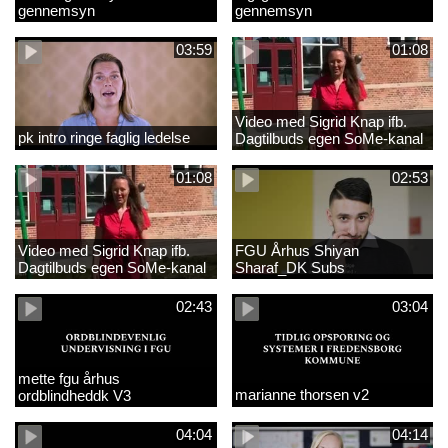
gennemsyn
gennemsyn
03:59
01:08
Video med Sigrid Knap ifb.
pk intro ringe faglig ledelse
Dagtilbuds egen SoMe-kanal
med tekster
01:08
02:53
Video med Sigrid Knap ifb.
FGU Århus Shiyan
Dagtilbuds egen SoMe-kanal
Sharaf_DK Subs
02:43
03:04
mette fgu århus
marianne thorsen v2
ordblindheddk V3
04:04
04:14