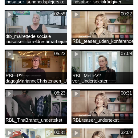
indsatser_sundhedsplejerske
indsatser_socialrådgiver
(Original).mp4
(Original).mp4
02:59
00:22
dtb_målrettede sociale
RBL_teaser_uden_konference_d
indsatser_forældresamarbejde
(Original).mp4
05:23
07:09
RBL_P?
RBL_MetteV?
dagogMarianneChristensen_Undertekst
ver_Undertekster
08:23
00:31
RBL_TinaBrandt_undertekst
RBL teaser_undertekst
00:31
32:09