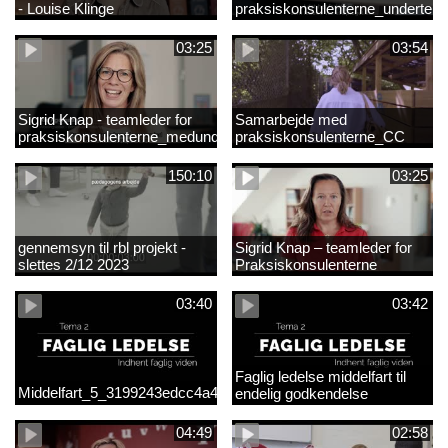
- Louise Klinge
praksiskonsulenterne_underteks
03:25
03:54
Sigrid Knap - teamleder for
Samarbejde med
praksiskonsulenterne_medundertekst
praksiskonsulenterne_CC
150:10
03:25
gennemsyn til rbl projekt -
Sigrid Knap – teamleder for
slettes 2/12 2023
Praksiskonsulenterne
03:40
03:42
Faglig ledelse middelfart til
Middelfart_5_3199243edcc4a41acb865705c927d015.mp4
endelig godkendelse
04:49
02:58