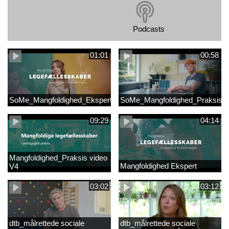
Podcasts
01:01
00:58
SoMe_Mangfoldighed_Ekspert
SoMe_Mangfoldighed_Praksis
09:29
04:14
Mangfoldighed_Praksis video
Mangfoldighed Ekspert
V4
03:02
03:12
dtb_målrettede sociale
dtb_målrettede sociale