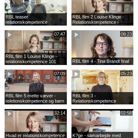
RBL teaser
RBL film 2 Louise Klinge -
relationskompetence
Relationskompetence i
praksis
07:47
08:23
RBL film 1 Louise Klinge -
RBL film 4 - Tina Brandt final
relationskompetence 101
07:09
05:23
RBL film 5 mette væver -
RBL film 3 -
reletionskompetence og børn
Relationskompetence
i udsatte positioner
Pædagogens råd
32:14
02:58
Hvad er relationskompetence
K?ge - samarbejde med