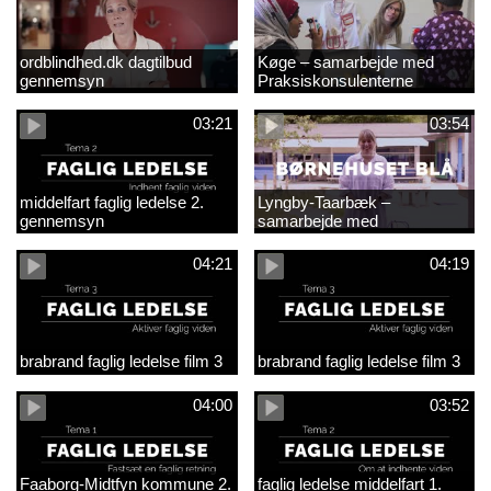
ordblindhed.dk dagtilbud
Køge – samarbejde med
gennemsyn
Praksiskonsulenterne
03:21
03:54
middelfart faglig ledelse 2.
Lyngby-Taarbæk –
gennemsyn
samarbejde med
Praksiskonsulenterne
04:21
04:19
brabrand faglig ledelse film 3
brabrand faglig ledelse film 3
04:00
03:52
Faaborg-Midtfyn kommune 2.
faglig ledelse middelfart 1.