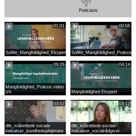
Podcasts
01:01
00:58
SoMe_Mangfoldighed_Ekspert
SoMe_Mangfoldighed_Praksis
09:29
04:14
Mangfoldighed_Praksis video
Mangfoldighed Ekspert
V4
03:02
03:12
dtb_målrettede sociale
dtb_målrettede sociale
indsatser_sundhedsplejerske
indsatser_socialrådgiver
(Original).mp4
(Original).mp4