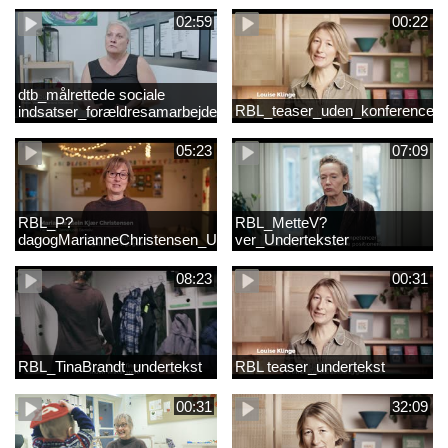
02:59
00:22
dtb_målrettede sociale
RBL_teaser_uden_konference_d
indsatser_forældresamarbejde
(Original).mp4
05:23
07:09
RBL_P?
RBL_MetteV?
dagogMarianneChristensen_Undertekst
ver_Undertekster
08:23
00:31
RBL_TinaBrandt_undertekst
RBL teaser_undertekst
00:31
32:09