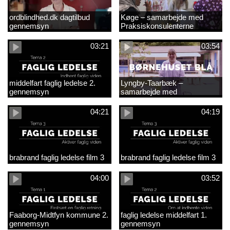
ordblindhed.dk dagtilbud
Køge – samarbejde med
gennemsyn
Praksiskonsulenterne
03:21
03:54
middelfart faglig ledelse 2.
Lyngby-Taarbæk –
gennemsyn
samarbejde med
Praksiskonsulenterne
04:21
04:19
brabrand faglig ledelse film 3
brabrand faglig ledelse film 3
04:00
03:52
Faaborg-Midtfyn kommune 2.
faglig ledelse middelfart 1.
gennemsyn
gennemsyn