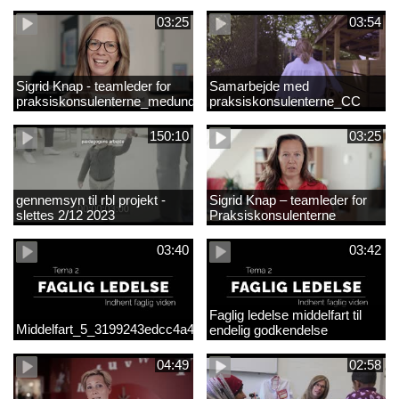
03:25
03:54
Sigrid Knap - teamleder for
Samarbejde med
praksiskonsulenterne_medundertekst
praksiskonsulenterne_CC
150:10
03:25
gennemsyn til rbl projekt -
Sigrid Knap – teamleder for
slettes 2/12 2023
Praksiskonsulenterne
03:40
03:42
Faglig ledelse middelfart til
Middelfart_5_3199243edcc4a41acb865705c927d015.mp4
endelig godkendelse
04:49
02:58