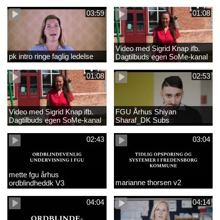
03:59
01:08
Video med Sigrid Knap ifb.
pk intro ringe faglig ledelse
Dagtilbuds egen SoMe-kanal
med tekster
01:08
02:53
Video med Sigrid Knap ifb.
FGU Århus Shiyan
Dagtilbuds egen SoMe-kanal
Sharaf_DK Subs
02:43
03:04
mette fgu århus
marianne thorsen v2
ordblindheddk V3
04:04
04:14