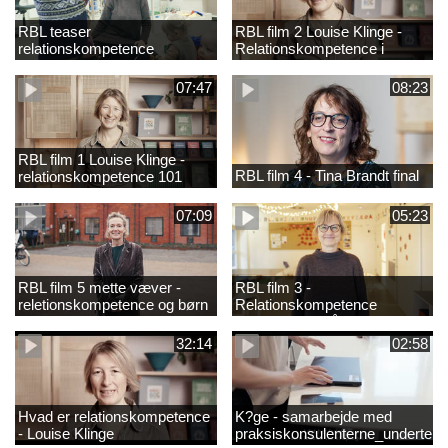
RBL teaser
RBL film 2 Louise Klinge -
relationskompetence
Relationskompetence i
praksis
07:47
08:23
RBL film 1 Louise Klinge -
RBL film 4 - Tina Brandt final
relationskompetence 101
07:09
05:23
RBL film 5 mette væver -
RBL film 3 -
reletionskompetence og børn
Relationskompetence
i udsatte positioner
Pædagogens råd
32:14
02:58
Hvad er relationskompetence
K?ge - samarbejde med
- Louise Klinge
praksiskonsulenterne_underteks