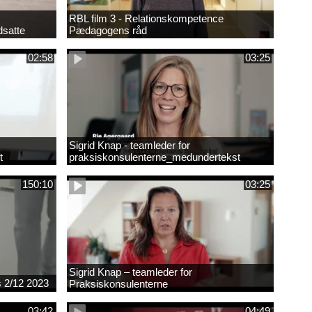
RBL film 3 - Relationskompetence
dsatte
Pædagogens råd
02:58
03:25
Sigrid Knap - teamleder for
t
praksiskonsulenterne_medundertekst
150:10
03:25
Sigrid Knap – teamleder for
es 2/12 2023
Praksiskonsulenterne
03:42
04:49