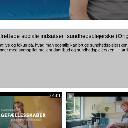
rettede sociale indsatser_sundhedsplejerske (Ori
at lys og fokus på, hvad man egentlig kan bruge sundhedsplejersken til
ringer med samspillet mellem dagtilbud og sundhedsplejersken i Hjø
01:01