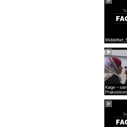
Middelfart
Køge – sam
Praksiskon