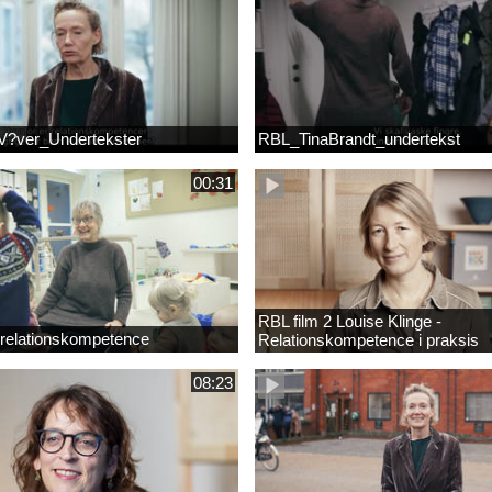
?ver_Undertekster
RBL_TinaBrandt_undertekst
00:31
RBL film 2 Louise Klinge -
 relationskompetence
Relationskompetence i praksis
08:23