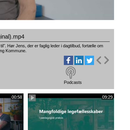
ginal).mp4
". Hør Jens, der er faglig leder i dagtilbud, fortælle om
rring Kommune.
Podcasts
00:58
09:29