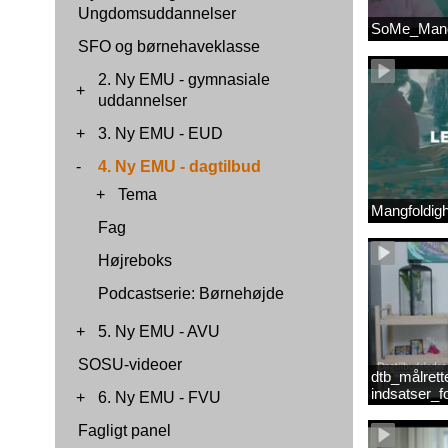
Ungdomsuddannelser
SoMe_Mang
SFO og børnehaveklasse
2. Ny EMU - gymnasiale
+
uddannelser
+
3. Ny EMU - EUD
-
4. Ny EMU - dagtilbud
+
Tema
Mangfoldig
Fag
Højreboks
Podcastserie: Børnehøjde
+
5. Ny EMU - AVU
SOSU-videoer
dtb_målrett
indsatser_
+
6. Ny EMU - FVU
(Original).
Fagligt panel