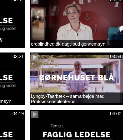
ig
ordblindhed.dk dagtilbud gennemsyn
03:21
03:54
Lyngby-Taarbæk – samarbejde med
nemsyn
Praksiskonsulenterne
04:19
04:00