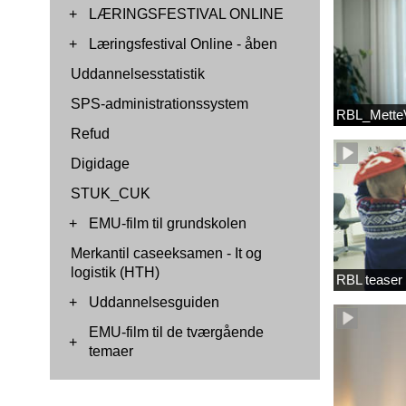
+
LÆRINGSFESTIVAL ONLINE
+
Læringsfestival Online - åben
Uddannelsesstatistik
SPS-administrationssystem
RBL_MetteV
Refud
Digidage
STUK_CUK
+
EMU-film til grundskolen
Merkantil caseeksamen - It og
logistik (HTH)
RBL teaser
+
Uddannelsesguiden
EMU-film til de tværgående
+
temaer