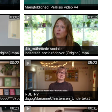
Mangfoldighed_Praksis video V4
03:02
03:12
dtb_målrettede sociale
iginal).mp4
indsatser_socialrådgiver (Original).mp4
00:22
05:23
RBL_P?
6650ffff3753207c978e298d3eef04f.mp4
dagogMarianneChristensen_Undertekst
08:23
00:31