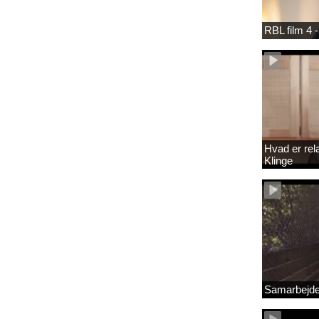
RBL film 4 -
Hvad er rel
Klinge
Samarbejde