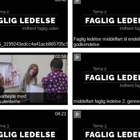
Faglig ledelse middelfart til endel
_5_3199243edcc4a41acb865705c927d015.mp4
godkendelse
02:58
arbejde med
middelfart faglig ledelse 2. gen
sulenterne
04:21