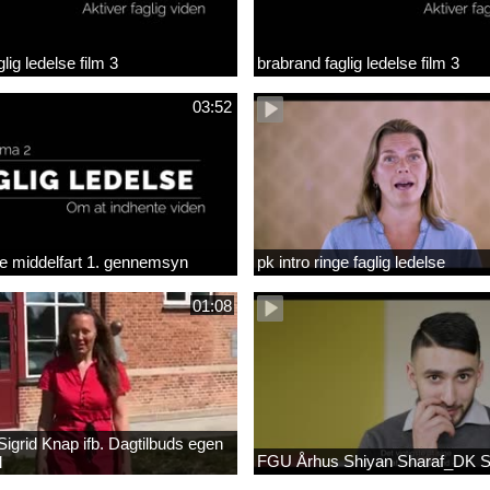
lig ledelse film 3
brabrand faglig ledelse film 3
03:52
lse middelfart 1. gennemsyn
pk intro ringe faglig ledelse
01:08
igrid Knap ifb. Dagtilbuds egen
FGU Århus Shiyan Sharaf_DK 
l