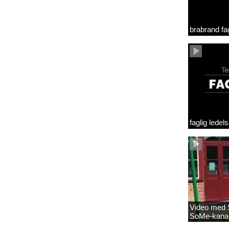
brabrand fag
faglig lede
Video med S
SoMe-kana