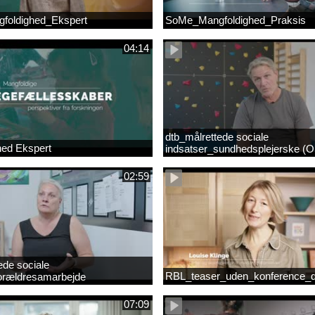
foldighed_Ekspert
SoMe_Mangfoldighed_Praksis
04:14
dtb_målrettede sociale
hed Ekspert
indsatser_sundhedsplejerske (Or
02:59
ede sociale
RBL_teaser_uden_konference_d
forældresamarbejde
mp4
07:09