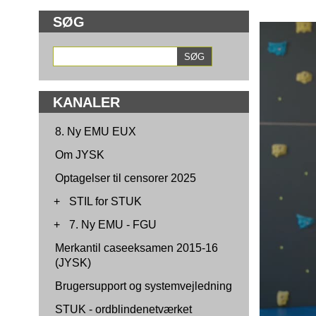
SØG
KANALER
8. Ny EMU EUX
Om JYSK
Optagelser til censorer 2025
+
STIL for STUK
+
7. Ny EMU - FGU
Merkantil caseeksamen 2015-16
(JYSK)
Brugersupport og systemvejledning
STUK - ordblindenetværket