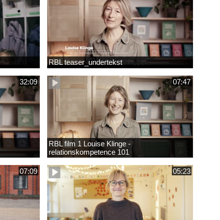
RBL teaser_undertekst
32:09
07:47
RBL film 1 Louise Klinge -
relationskompetence 101
07:09
05:23