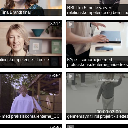
RBL film 5 mette væver -
 Tina Brandt final
reletionskompetence og børn i u
positioner
32:14
ationskompetence - Louise
K?ge - samarbejde med
praksiskonsulenterne_underteks
03:54
 med praksiskonsulenterne_CC
gennemsyn til rbl projekt - slett
03:40