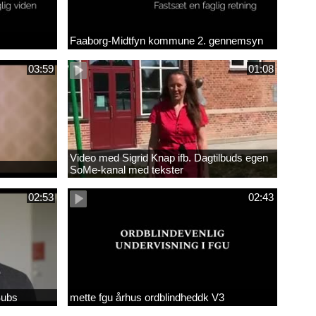
Faaborg-Midtfyn kommune 2. gennemsyn
03:59
01:08
Video med Sigrid Knap ifb. Dagtilbuds egen
SoMe-kanal med tekster
02:53
02:43
Subs
mette fgu århus ordblindheddk V3