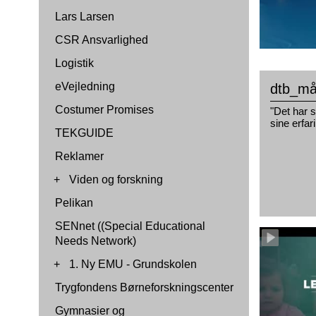
Lars Larsen
CSR Ansvarlighed
Logistik
eVejledning
dtb_mål
Costumer Promises
"Det har s
sine erfa
TEKGUIDE
Reklamer
+
Viden og forskning
Pelikan
SENnet ((Special Educational
Needs Network)
+
1. Ny EMU - Grundskolen
Trygfondens Børneforskningscenter
Gymnasier og