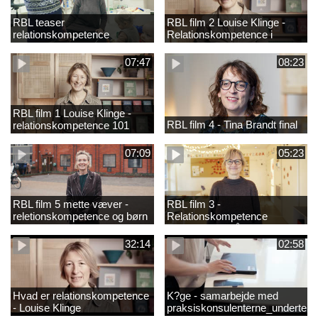
RBL teaser
RBL film 2 Louise Klinge -
relationskompetence
Relationskompetence i
praksis
07:47
08:23
RBL film 1 Louise Klinge -
RBL film 4 - Tina Brandt final
relationskompetence 101
07:09
05:23
RBL film 5 mette væver -
RBL film 3 -
reletionskompetence og børn
Relationskompetence
i udsatte positioner
Pædagogens råd
32:14
02:58
Hvad er relationskompetence
K?ge - samarbejde med
- Louise Klinge
praksiskonsulenterne_underteks