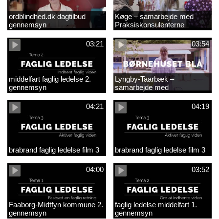
ordblindhed.dk dagtilbud
Køge – samarbejde med
gennemsyn
Praksiskonsulenterne
03:21
03:54
middelfart faglig ledelse 2.
Lyngby-Taarbæk –
gennemsyn
samarbejde med
Praksiskonsulenterne
04:21
04:19
brabrand faglig ledelse film 3
brabrand faglig ledelse film 3
04:00
03:52
Faaborg-Midtfyn kommune 2.
faglig ledelse middelfart 1.
gennemsyn
gennemsyn