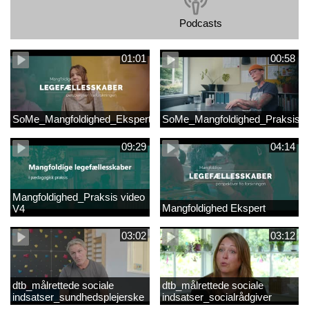
Podcasts
01:01
00:58
SoMe_Mangfoldighed_Ekspert
SoMe_Mangfoldighed_Praksis
09:29
04:14
Mangfoldighed_Praksis video
Mangfoldighed Ekspert
V4
03:02
03:12
dtb_målrettede sociale
dtb_målrettede sociale
indsatser_sundhedsplejerske
indsatser_socialrådgiver
(Original).mp4
(Original).mp4