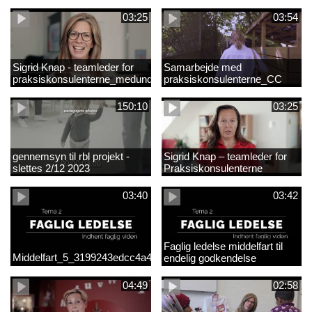
03:25
03:54
Sigrid Knap - teamleder for
Samarbejde med
praksiskonsulenterne_medundertekst
praksiskonsulenterne_CC
150:10
03:25
gennemsyn til rbl projekt -
Sigrid Knap – teamleder for
slettes 2/12 2023
Praksiskonsulenterne
03:40
03:42
Faglig ledelse middelfart til
Middelfart_5_3199243edcc4a41acb865705c927d015.mp4
endelig godkendelse
04:49
02:58