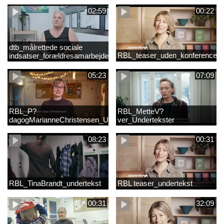
02:59
00:22
dtb_målrettede sociale
RBL_teaser_uden_konference_d
indsatser_forældresamarbejde
(Original).mp4
05:23
07:09
RBL_P?
RBL_MetteV?
dagogMarianneChristensen_Undertekst
ver_Undertekster
08:23
00:31
RBL_TinaBrandt_undertekst
RBL teaser_undertekst
00:31
32:09