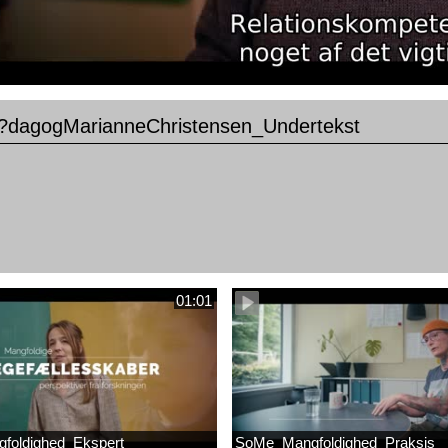
dagogMarianneChristensen_Undertekst
01:01
foldighed_Ekspert
SoMe_Mangfoldighed_Praksis