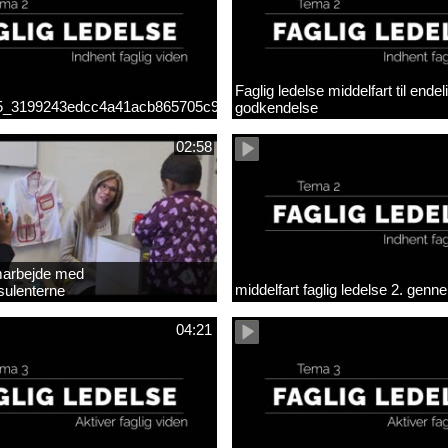
Faglig ledelse middelfart til endel
_5_3199243edcc4a41acb865705c927d015.mp4
godkendelse
02:58
arbejde med
middelfart faglig ledelse 2. gen
sulenterne
04:21