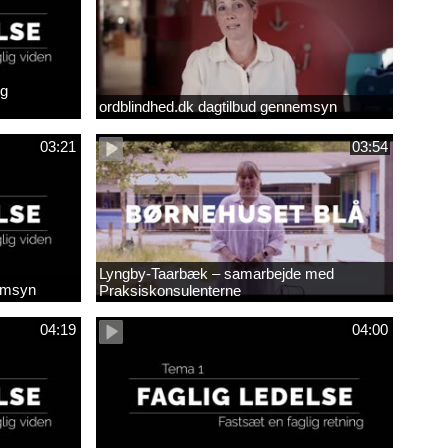
ig
ordblindhed.dk dagtilbud gennemsyn
03:21
03:54
Lyngby-Taarbæk – samarbejde med
nemsyn
Praksiskonsulenterne
04:19
04:00