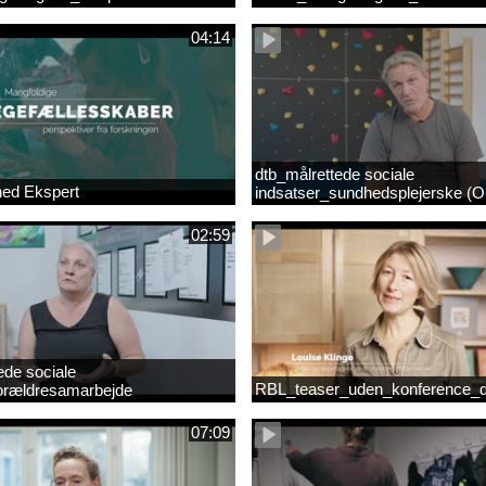
04:14
dtb_målrettede sociale
hed Ekspert
indsatser_sundhedsplejerske (Or
02:59
ede sociale
RBL_teaser_uden_konference_d
forældresamarbejde
mp4
07:09