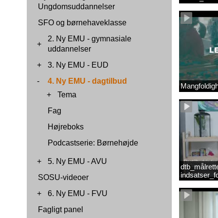
Ungdomsuddannelser
SFO og børnehaveklasse
2. Ny EMU - gymnasiale
+
uddannelser
+
3. Ny EMU - EUD
-
4. Ny EMU - dagtilbud
Mangfoldig
+
Tema
Fag
Højreboks
Podcastserie: Børnehøjde
+
5. Ny EMU - AVU
dtb_målrett
indsatser_
SOSU-videoer
(Original).
+
6. Ny EMU - FVU
Fagligt panel