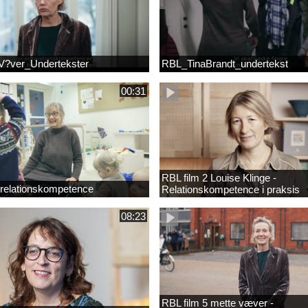
?ver_Undertekster
RBL_TinaBrandt_undertekst
00:31
RBL film 2 Louise Klinge -
 relationskompetence
Relationskompetence i praksis
08:23
RBL film 5 mette væver -