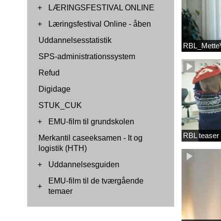
+
LÆRINGSFESTIVAL ONLINE
+
Læringsfestival Online - åben
Uddannelsesstatistik
RBL_MetteV
SPS-administrationssystem
Refud
Digidage
STUK_CUK
+
EMU-film til grundskolen
RBL teaser
Merkantil caseeksamen - It og
logistik (HTH)
+
Uddannelsesguiden
EMU-film til de tværgående
+
temaer