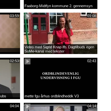
Faaborg-Midtfyn kommune 2. gennemsyn
03:59
01:08
Video med Sigrid Knap ifb. Dagtilbuds egen
SoMe-kanal med tekster
02:53
02:43
Subs
mette fgu århus ordblindheddk V3
04:04
04:14