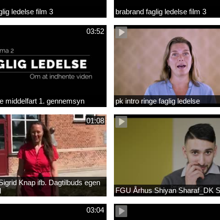
lig ledelse film 3
brabrand faglig ledelse film 3
03:52
lse middelfart 1. gennemsyn
pk intro ringe faglig ledelse
01:08
igrid Knap ifb. Dagtilbuds egen
FGU Århus Shiyan Sharaf_DK 
l
03:04