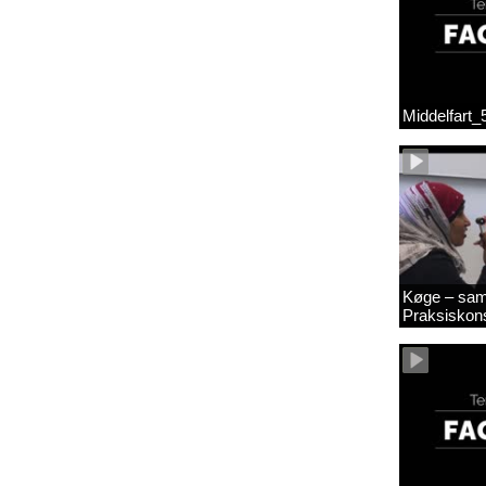
Middelfart
Køge – sam
Praksiskon