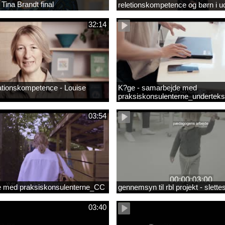
 Tina Brandt final
reletionskompetence og børn i u
positioner
32:14
ationskompetence - Louise
K?ge - samarbejde med
praksiskonsulenterne_underteks
03:54
 med praksiskonsulenterne_CC
gennemsyn til rbl projekt - slett
03:40