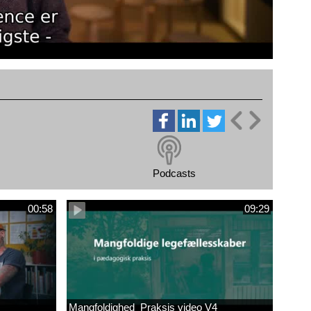
Podcasts
00:58
09:29
Mangfoldighed_Praksis video V4