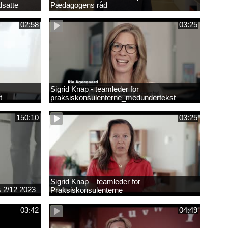
dsatte
Pædagogens råd
02:58
03:25
Sigrid Knap - teamleder for
t
praksiskonsulenterne_medundertekst
150:10
03:25
Sigrid Knap – teamleder for
es 2/12 2023
Praksiskonsulenterne
03:42
04:49