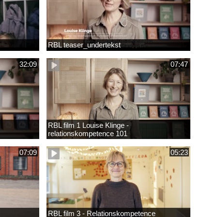
RBL teaser_undertekst
32:09
07:47
RBL film 1 Louise Klinge -
relationskompetence 101
07:09
05:23
RBL film 3 - Relationskompetence