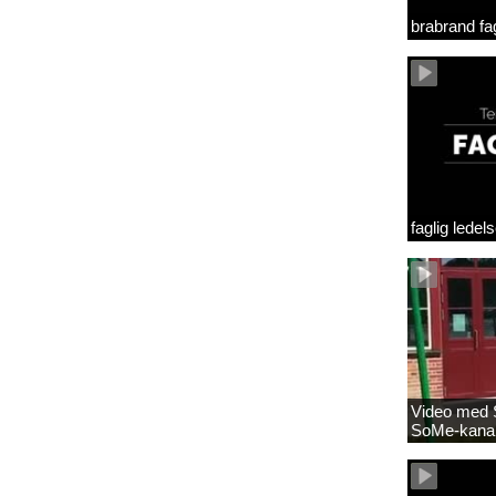
brabrand fag
faglig lede
Video med S
SoMe-kana