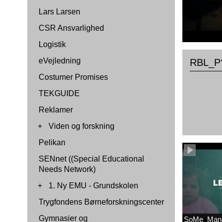
Lars Larsen
CSR Ansvarlighed
Logistik
eVejledning
RBL_P?
Costumer Promises
TEKGUIDE
Reklamer
+
Viden og forskning
Pelikan
SENnet ((Special Educational
Needs Network)
+
1. Ny EMU - Grundskolen
Trygfondens Børneforskningscenter
Gymnasier og
SoMe_Mang