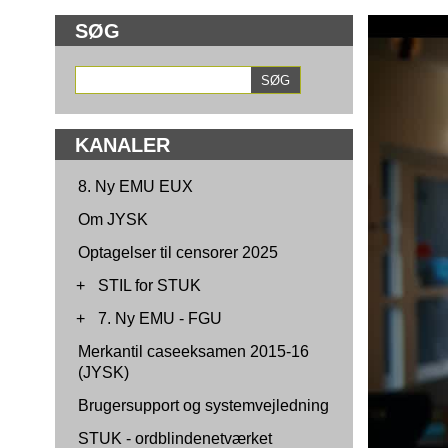
SØG
KANALER
8. Ny EMU EUX
Om JYSK
Optagelser til censorer 2025
+
STIL for STUK
+
7. Ny EMU - FGU
Merkantil caseeksamen 2015-16
(JYSK)
Brugersupport og systemvejledning
STUK - ordblindenetværket