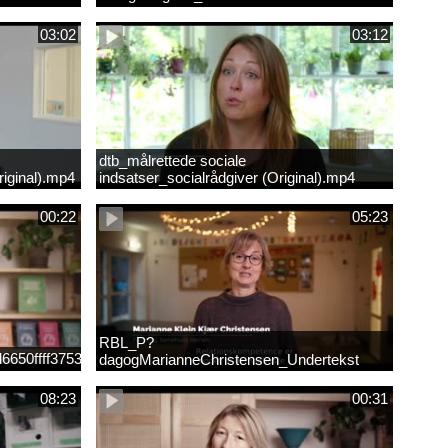
03:02
03:12
dtb_målrettede sociale
iginal).mp4
indsatser_socialrådgiver (Original).mp4
00:22
05:23
RBL_P?
6650ffff3753207c978e298d3eef04f.mp4
dagogMarianneChristensen_Undertekst
08:23
00:31