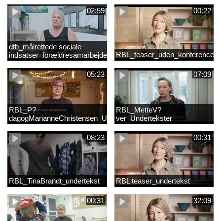
02:59
00:22
dtb_målrettede sociale
RBL_teaser_uden_konference_d
indsatser_forældresamarbejde
(Original).mp4
05:23
07:09
RBL_P?
RBL_MetteV?
dagogMarianneChristensen_Undertekst
ver_Undertekster
08:23
00:31
RBL_TinaBrandt_undertekst
RBL teaser_undertekst
00:31
32:09