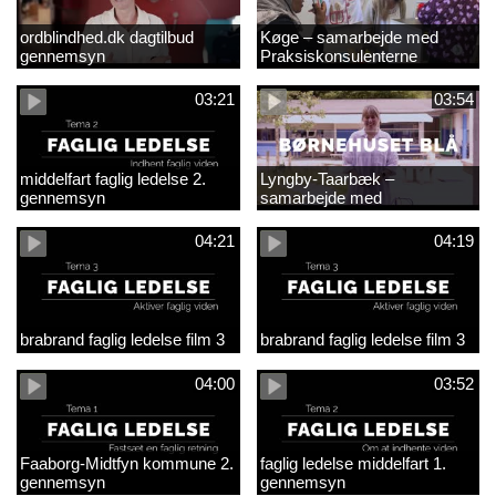
ordblindhed.dk dagtilbud
Køge – samarbejde med
gennemsyn
Praksiskonsulenterne
03:21
03:54
middelfart faglig ledelse 2.
Lyngby-Taarbæk –
gennemsyn
samarbejde med
Praksiskonsulenterne
04:21
04:19
brabrand faglig ledelse film 3
brabrand faglig ledelse film 3
04:00
03:52
Faaborg-Midtfyn kommune 2.
faglig ledelse middelfart 1.
gennemsyn
gennemsyn