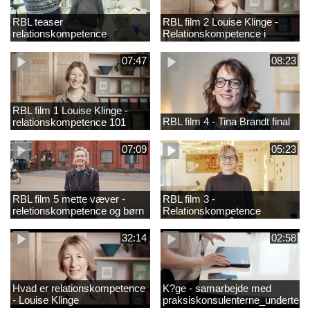
RBL teaser
RBL film 2 Louise Klinge -
relationskompetence
Relationskompetence i
praksis
07:47
08:23
RBL film 1 Louise Klinge -
RBL film 4 - Tina Brandt final
relationskompetence 101
07:09
05:23
RBL film 5 mette væver -
RBL film 3 -
reletionskompetence og børn
Relationskompetence
i udsatte positioner
Pædagogens råd
32:14
02:58
Hvad er relationskompetence
K?ge - samarbejde med
- Louise Klinge
praksiskonsulenterne_underteks