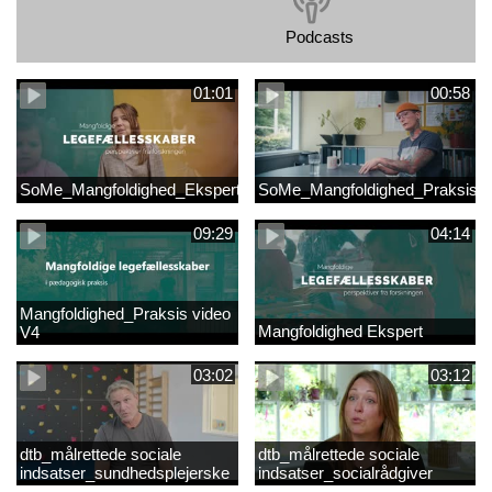
Podcasts
01:01
00:58
SoMe_Mangfoldighed_Ekspert
SoMe_Mangfoldighed_Praksis
09:29
04:14
Mangfoldighed_Praksis video
Mangfoldighed Ekspert
V4
03:02
03:12
dtb_målrettede sociale
dtb_målrettede sociale
indsatser_sundhedsplejerske
indsatser_socialrådgiver
(Original).mp4
(Original).mp4