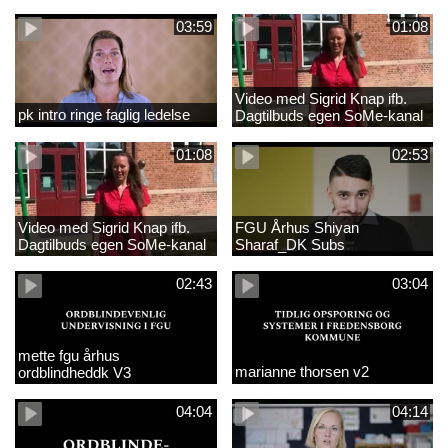
03:59
01:08
Video med Sigrid Knap ifb.
pk intro ringe faglig ledelse
Dagtilbuds egen SoMe-kanal
med tekster
01:08
02:53
Video med Sigrid Knap ifb.
FGU Århus Shiyan
Dagtilbuds egen SoMe-kanal
Sharaf_DK Subs
02:43
03:04
mette fgu århus
marianne thorsen v2
ordblindheddk V3
04:04
04:14