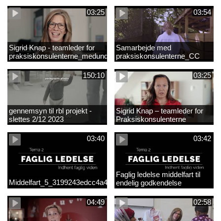
03:25
03:54
Sigrid Knap - teamleder for
Samarbejde med
praksiskonsulenterne_medundertekst
praksiskonsulenterne_CC
150:10
03:25
gennemsyn til rbl projekt -
Sigrid Knap – teamleder for
slettes 2/12 2023
Praksiskonsulenterne
03:40
03:42
Faglig ledelse middelfart til
Middelfart_5_3199243edcc4a41acb865705c927d015.mp4
endelig godkendelse
04:49
02:58