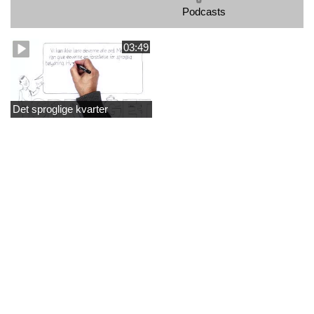
Podcasts
03:49
Det sproglige kvarter