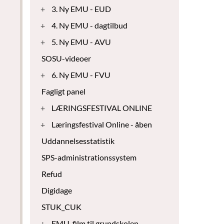
+
3. Ny EMU - EUD
+
4. Ny EMU - dagtilbud
+
5. Ny EMU - AVU
SOSU-videoer
+
6. Ny EMU - FVU
Fagligt panel
+
LÆRINGSFESTIVAL ONLINE
+
Læringsfestival Online - åben
Uddannelsesstatistik
SPS-administrationssystem
Refud
Digidage
STUK_CUK
+
EMU-film til grundskolen