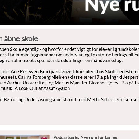
n åbne skole
ben Skole egentlig - og hvorfor er det vigtigt for elever i grundskole
vor vi taler med fagpersoner om undervisning i eksterne læringsmiljøe
søg i en af museets spændende udstillinger om håndværksfag.
nde: Ane Riis Svendsen (pædagogisk konsulent hos Skoletjenesten og
museet), Carina Forsberg Nielsen (klasselærer i 7.a på Ingrid Jes
 ved Aarhus Universitet) og Marius Mønster Blomholt (elev i 7.a på 
 musik: A Look Out af Assaf Ayalon
af Børne- og Undervisningsministeriet med Mette Scheel Persson so
Podcastserie: Nye rum for læring