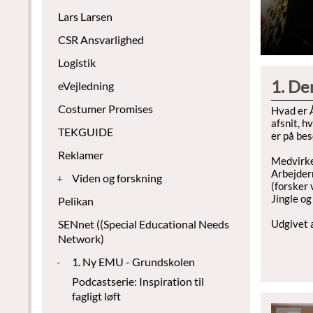
Lars Larsen
CSR Ansvarlighed
Logistik
1. De
eVejledning
Costumer Promises
Hvad er Å
afsnit, h
TEKGUIDE
er på be
Reklamer
Medvirke
Arbejder
+
Viden og forskning
(forsker
Jingle og
Pelikan
SENnet ((Special Educational Needs
Udgivet 
Network)
-
1. Ny EMU - Grundskolen
Podcastserie: Inspiration til
fagligt løft