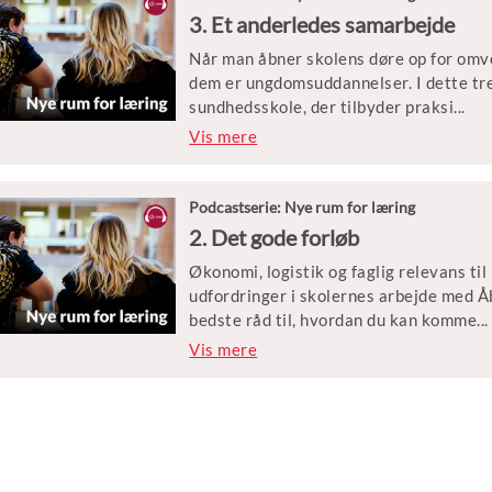
3. Et anderledes samarbejde
Når man åbner skolens døre op for omv
dem er ungdomsuddannelser. I dette tred
sundhedsskole, der tilbyder praksi
...
snær undervisning om alt fra sundhed t
Vis mere
udskolingen.
Medvirkende: Dorthe Egevang Steensen 
Podcastserie: Nye rum for læring
SOSU H i Brøndby), Karina Meinecke (f
2. Det gode forløb
Emmerik Damgaard Knudsen (forsker ve
Økonomi, logistik og faglig relevans ti
(brobygningskoordinator på SOSU H).
udfordringer i skolernes arbejde med Åb
bedste råd til, hvordan du kan komme
...
Jingle og musik: A Look Out af Assaf A
udfordringerne med Åben Skole forløb ti
Vis mere
klasselokalet.
Udgivet af Styrelsen for Undervisning
Medvirkende: Ane Riis Svendsen (pæda
undervisnings- og udviklingsansvarlig
ved Danmarks Evalueringsinstitut) og
Aarhus Universitet)