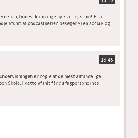
erdenen, findes der mange nye læringsrum! Et af
je afsnit af podcastserien besøger vi en social- og
il kommunikation til både mellemtrinnet og
(underviser i Åben Skole forløb og brobygning på
16:48
ormand for Danmarks vejlederforening), Lars
d Aarhus Universitet), og Sara Czerny
l undervisningen er nogle af de mest almindelige
en Skole. I dette afsnit får du fagpersonernes
yalon
l livs, så du kan skabe god undervisning uden for
 og Kvalitet med Mette Scheel Persson som vært.
gogisk konsulent hos Skoletjenesten og
 på Arbejdermuseet), Anne Grosen (seniorkonsulent
 Lars Emmerik Damgaard Knudsen (forsker ved