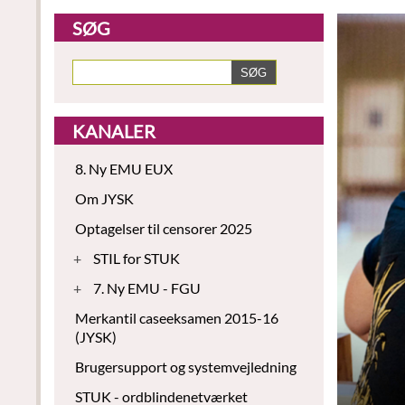
SØG
KANALER
8. Ny EMU EUX
Om JYSK
Optagelser til censorer 2025
+
STIL for STUK
+
7. Ny EMU - FGU
Merkantil caseeksamen 2015-16
(JYSK)
Brugersupport og systemvejledning
STUK - ordblindenetværket