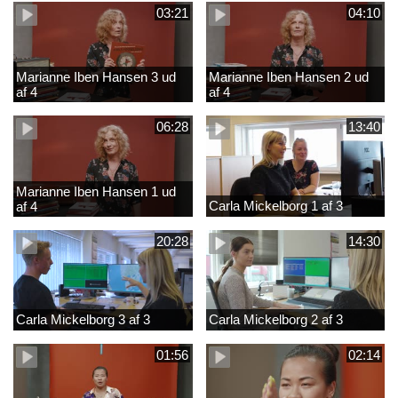
03:21
04:10
Marianne Iben Hansen 3 ud
Marianne Iben Hansen 2 ud
af 4
af 4
06:28
13:40
Marianne Iben Hansen 1 ud
Carla Mickelborg 1 af 3
af 4
20:28
14:30
Carla Mickelborg 3 af 3
Carla Mickelborg 2 af 3
01:56
02:14