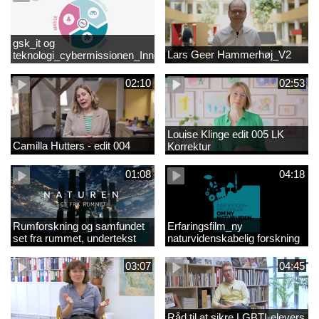
gsk_it og
Lars Geer Hammerhøj_V2
teknologi_cybermissionen_Innovationscirklen
02:10
02:53
Louise Klinge edit 005 LK
Camilla Hutters - edit 004
Korrektur
01:08
04:18
Rumforskning og samfundet
Erfaringsfilm_ny
set fra rummet, undertekst
naturvidenskabelig forskning
03:07
04:45
Råd til at sikre LGBTI-elevers