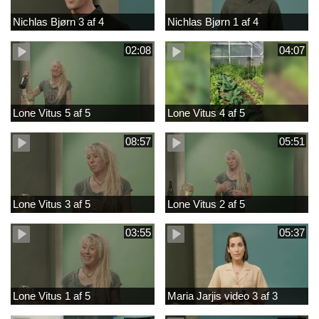
Nichlas Bjørn 3 af 4
Nichlas Bjørn 1 af 4
02:08
04:07
Lone Vitus 5 af 5
Lone Vitus 4 af 5
08:57
05:51
Lone Vitus 3 af 5
Lone Vitus 2 af 5
03:55
05:37
Lone Vitus 1 af 5
Maria Jarjis video 3 af 3