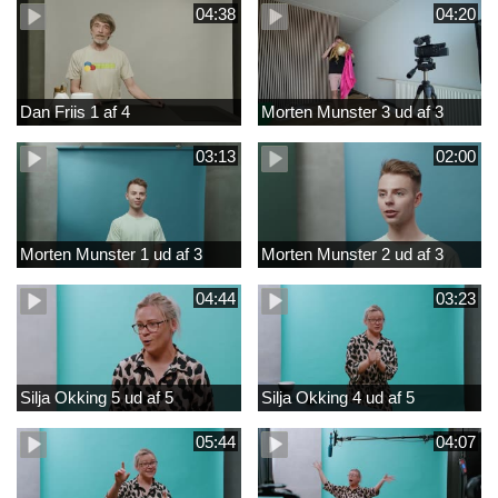
04:38
04:20
Dan Friis 1 af 4
Morten Munster 3 ud af 3
03:13
02:00
Morten Munster 1 ud af 3
Morten Munster 2 ud af 3
04:44
03:23
Silja Okking 5 ud af 5
Silja Okking 4 ud af 5
05:44
04:07