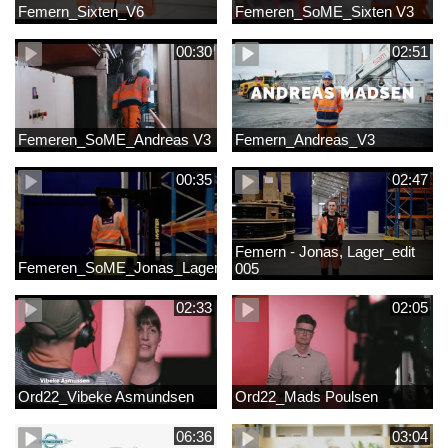
Femern_Sixten_V6
Femeren_SoME_Sixten V3
00:30
02:51
Femeren_SoME_Andreas V3
Femern_Andreas_V3
00:35
02:47
Femern - Jonas, Lager_edit
Femeren_SoME_Jonas_Lager
005
02:33
02:05
Ord22_Vibeke Asmundsen
Ord22_Mads Poulsen
06:36
03:04