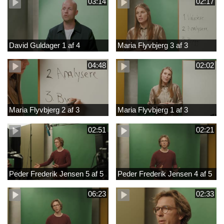
03:14
02:17
David Guldager 1 af 4
Maria Flyvbjerg 3 af 3
04:48
02:02
Maria Flyvbjerg 2 af 3
Maria Flyvbjerg 1 af 3
02:51
02:21
Peder Frederik Jensen 5 af 5
Peder Frederik Jensen 4 af 5
06:23
02:33