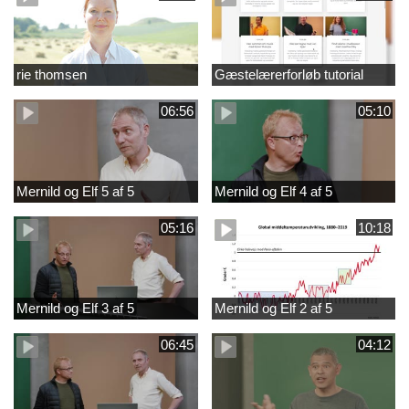
rie thomsen
Gæstelærerforløb tutorial
06:56
05:10
Mernild og Elf 5 af 5
Mernild og Elf 4 af 5
05:16
10:18
Mernild og Elf 3 af 5
Mernild og Elf 2 af 5
06:45
04:12