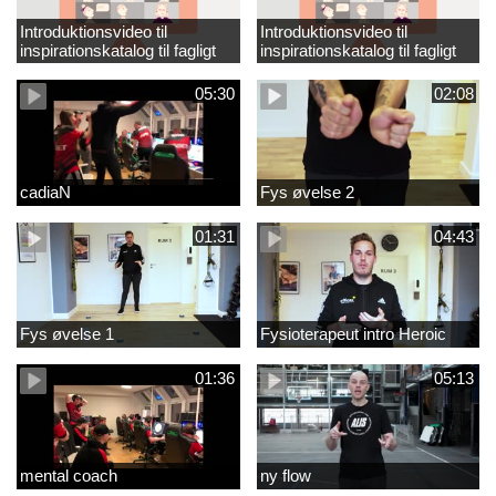
Introduktionsvideo til
Introduktionsvideo til
inspirationskatalog til fagligt
inspirationskatalog til fagligt
løft_tilrettet
løft
05:30
02:08
cadiaN
Fys øvelse 2
01:31
04:43
Fys øvelse 1
Fysioterapeut intro Heroic
01:36
05:13
mental coach
ny flow