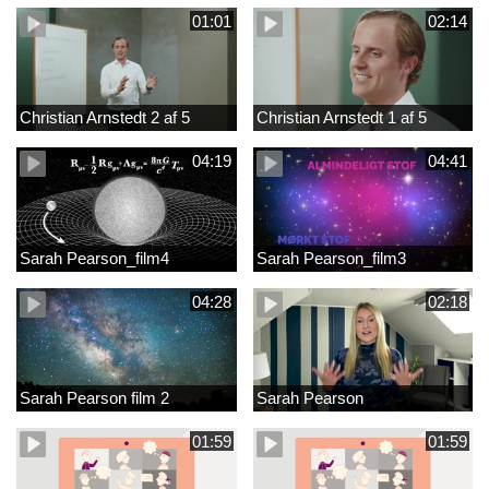
01:01
02:14
Christian Arnstedt 2 af 5
Christian Arnstedt 1 af 5
04:19
04:41
Sarah Pearson_film4
Sarah Pearson_film3
04:28
02:18
Sarah Pearson film 2
Sarah Pearson
01:59
01:59