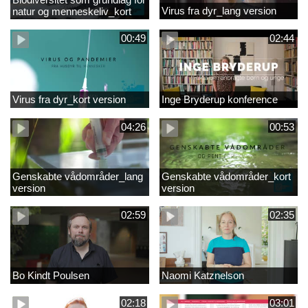
Virus fra dyr_lang version
natur og menneskeliv_kort
version
00:49
02:44
Virus fra dyr_kort version
Inge Bryderup konference
04:26
00:53
Genskabte vådområder_lang
Genskabte vådområder_kort
version
version
02:59
02:35
Bo Kindt Poulsen
Naomi Katznelson
02:18
03:01