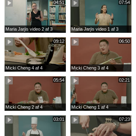
04:51
07:54
Maria Jarjis video 2 af 3
Maria Jarjis video 1 af 3
09:12
06:50
Micki Cheng 4 af 4
Micki Cheng 3 af 4
05:54
02:21
Micki Cheng 2 af 4
Micki Cheng 1 af 4
03:01
07:23