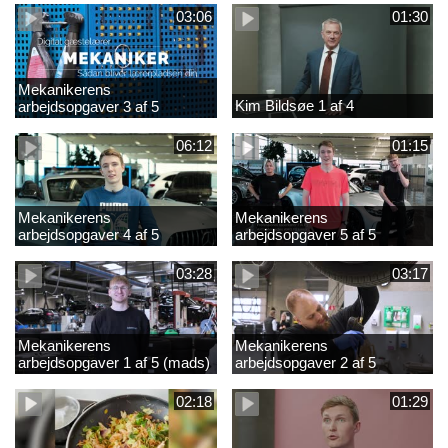
03:06
01:30
Mekanikerens
Kim Bildsøe 1 af 4
arbejdsopgaver 3 af 5
(lærepladssøgning)
06:12
01:15
Mekanikerens
Mekanikerens
arbejdsopgaver 4 af 5
arbejdsopgaver 5 af 5
(Frederik Vesti)
(Frederik Vesti)
03:28
03:17
Mekanikerens
Mekanikerens
arbejdsopgaver 1 af 5 (mads)
arbejdsopgaver 2 af 5
(magnus)
02:18
01:29