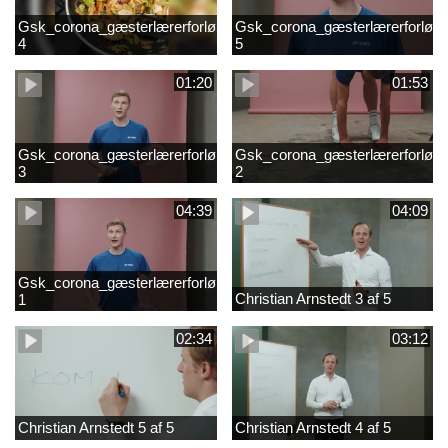
Gsk_corona_gæsterlærerforløb_Axelsen_del
Gsk_corona_gæsterlærerforløb_
4
5
01:20
01:53
Gsk_corona_gæsterlærerforløb_Axelsen_del
Gsk_corona_gæsterlærerforløb_
3
2
04:39
04:09
Gsk_corona_gæsterlærerforløb_Axelsen_del
Christian Arnstedt 3 af 5
1
02:34
03:12
Christian Arnstedt 5 af 5
Christian Arnstedt 4 af 5