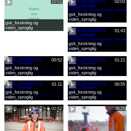
10:51
02:03
gsk_forskning og
viden_sproglig
gsk_forskning og
forståelse_Samtalekort Støt
viden_sproglig
dit barns første læsning 6-8
01:43
forståelse_Barnets sproglige
år.mp3
udvikling 0-10 år_samlet
film.mp4
gsk_forskning og
viden_sproglig
forståelse_Samtalekort Støt
dit barns fortsatte læsning 8-
00:52
01:21
10 år.mp3
gsk_forskning og
gsk_forskning og
viden_sproglig
viden_sproglig
forståelse_Samtalekort Snak
forståelse_Samtalekort Snak
med dit barn 6 mdr-2 år.mp3
med dit barn 2-6 år.mp3
01:11
00:55
gsk_forskning og
gsk_forskning og
viden_sproglig
viden_sproglig
forståelse_Samtalekort Snak
forståelse_Samtalekort Læs,
med din baby 0-6 mdr.mp3
lyt og skriv 3-6 år.mp3
02:52
00:25