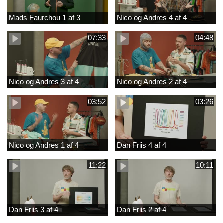
Mads Faurchou 1 af 3
Nico og Andres 4 af 4
07:33
04:48
Nico og Andres 3 af 4
Nico og Andres 2 af 4
03:52
03:26
Nico og Andres 1 af 4
Dan Friis 4 af 4
11:22
10:11
Dan Friis 3 af 4
Dan Friis 2 af 4