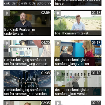
gsk_demokrati_lgbti_udfordringer
trivsel
02:59
02:18
Bo Klindt Poulsen m
Rie Thomsen m tekst
undertekster
04:20
05:17
rumforskning og samfundet
det superteknologiske
set fra rummet_lang version
samfund_lang version
01:08
01:13
rumforskning og samfundet
det superteknologiske
set fra rummet_kort version
samfund_kort version
02:35
02:30