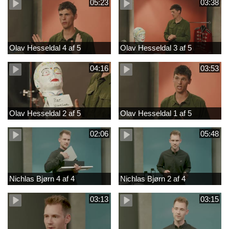
05:23
03:38
Olav Hesseldal 4 af 5
Olav Hesseldal 3 af 5
04:16
03:53
Olav Hesseldal 2 af 5
Olav Hesseldal 1 af 5
02:06
05:48
Nichlas Bjørn 4 af 4
Nichlas Bjørn 2 af 4
03:13
03:15