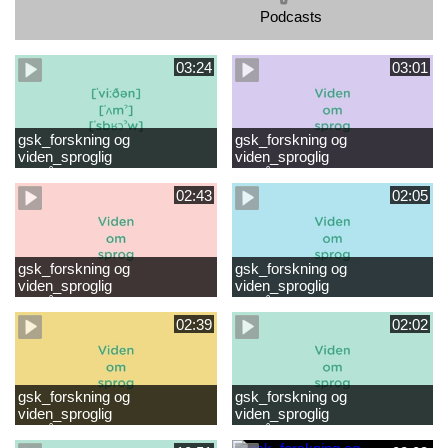
Podcasts
03:24
03:01
gsk_forskning og
gsk_forskning og
viden_sproglig
viden_sproglig
forståelse_VUC Rambøll
forståelse_Støt dit barns
læsevanskeligheder.mp4
første læsning 6-8 år.mp4
02:43
02:05
gsk_forskning og
gsk_forskning og
viden_sproglig
viden_sproglig
forståelse_Støt dit barns
forståelse_Snak med dit barn
fortsatte læsning 8-10 år.mp4
6 mdr-2 år.mp4
02:39
02:02
gsk_forskning og
gsk_forskning og
viden_sproglig
viden_sproglig
forståelse_Snak med dit barn
forståelse_Snak med din
2-6 år.mp4
baby 0-6 mdr.mp4