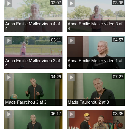
02:07
03:38
Anna Emilie Møller video 4 af
Anna Emilie Møller video 3 af
4
4
03:11
04:57
Anna Emilie Møller video 2 af
Anna Emilie Møller video 1 af
4
4
04:29
07:27
Mads Faurchou 3 af 3
Mads Faurchou 2 af 3
06:17
03:35