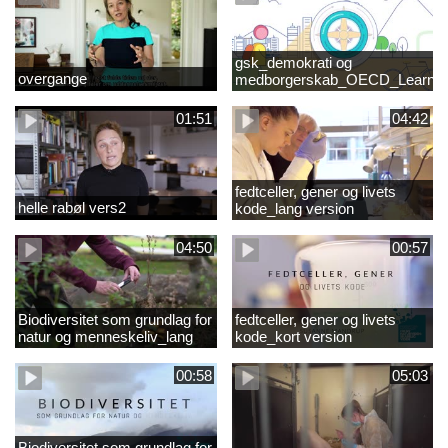
gsk_demokrati og
overgange
medborgerskab_OECD_Learnin
Compass 2030
01:51
04:42
fedtceller, gener og livets
helle rabøl vers2
kode_lang version
04:50
00:57
Biodiversitet som grundlag for
fedtceller, gener og livets
natur og menneskeliv_lang
kode_kort version
version
00:58
05:03
Biodiversitet som grundlag for