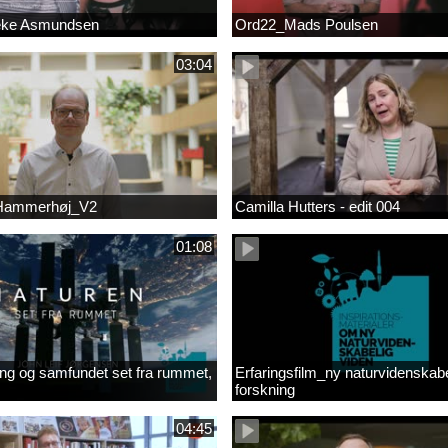
eke Asmundsen
Ord22_Mads Poulsen
03:04
 Hammerhøj_V2
Camilla Hutters - edit 004
01:08
ng og samfundet set fra rummet,
Erfaringsfilm_ny naturvidenskabe
forskning
04:45