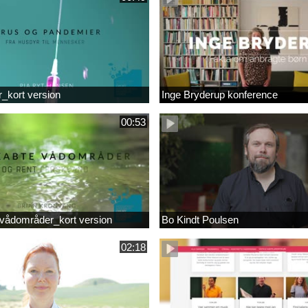
r_kort version
Inge Bryderup konference
00:53
vådområder_kort version
Bo Kindt Poulsen
02:18