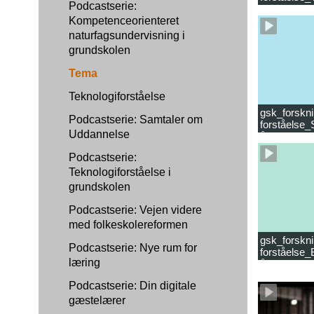
Podcastserie:
læsevanske
Kompetenceorienteret
naturfagsundervisning i
grundskolen
Tema
Teknologiforståelse
gsk_forskni
Podcastserie: Samtaler om
forståelse_
Uddannelse
år.mp4
Podcastserie:
Teknologiforståelse i
grundskolen
Podcastserie: Vejen videre
med folkeskolereformen
gsk_forskni
Podcastserie: Nye rum for
forståelse_
læring
år_samlet f
Podcastserie: Din digitale
gæstelærer