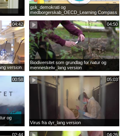
gsk_demokrati og
medborgerskab_OECD_Learning Compass
2030
04:42
04:50
Biodiversitet som grundlag for natur og
lang version
menneskeliv_lang version
00:58
05:03
tur og
Virus fra dyr_lang version
02:44
04:26