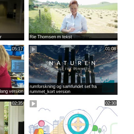
r
Rie Thomsen m tekst
05:17
01:08
rumforskning og samfundet set fra
lang version
rummet_kort version
02:35
02:30