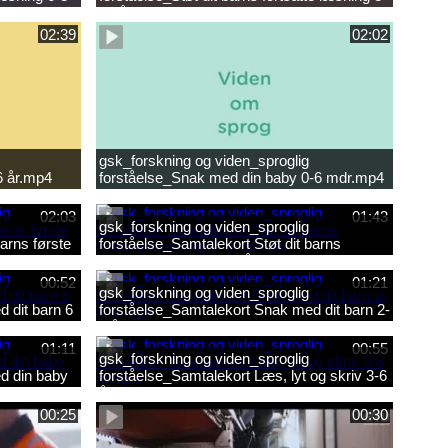
10 år.mp4
02:39
02:02
gsk_forskning og viden_sproglig
6 år.mp4
forståelse_Snak med din baby 0-6 mdr.mp4
02:03
01:43
gsk_forskning og viden_sproglig
arns første
forståelse_Samtalekort Støt dit barns
fortsatte læsning 8-10 år.mp3
00:52
01:21
gsk_forskning og viden_sproglig
 dit barn 6
forståelse_Samtalekort Snak med dit barn 2-
6 år.mp3
01:11
00:55
gsk_forskning og viden_sproglig
d din baby
forståelse_Samtalekort Læs, lyt og skriv 3-6
år.mp3
00:25
00:30