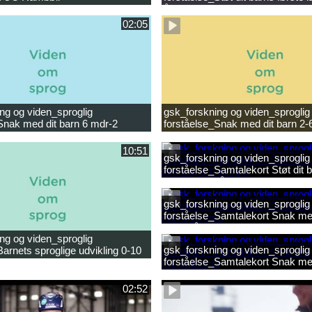
ligheder.mp4
år.mp4
02:05
ng og viden_sproglig
gsk_forskning og viden_sproglig
Snak med dit barn 6 mdr-2
forståelse_Snak med dit barn 2-
10:51
gsk_forskning og viden_sproglig
forståelse_Samtalekort Støt dit b
læsning 6-8 år.mp3
gsk_forskning og viden_sproglig
forståelse_Samtalekort Snak med
mdr-2 år.mp3
ng og viden_sproglig
gsk_forskning og viden_sproglig
Barnets sproglige udvikling 0-10
forståelse_Samtalekort Snak me
ilm.mp4
0-6 mdr.mp3
02:52