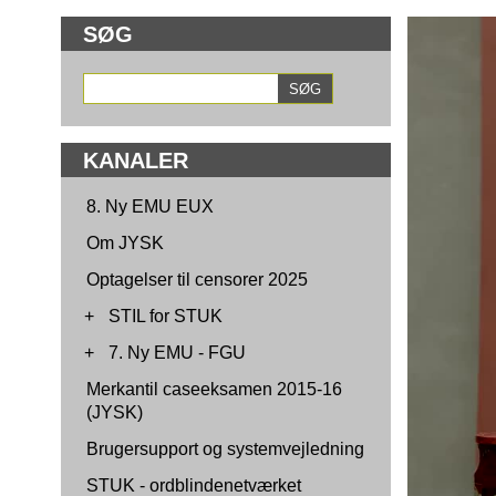
SØG
KANALER
8. Ny EMU EUX
Om JYSK
Optagelser til censorer 2025
+
STIL for STUK
+
7. Ny EMU - FGU
Merkantil caseeksamen 2015-16
(JYSK)
Brugersupport og systemvejledning
STUK - ordblindenetværket