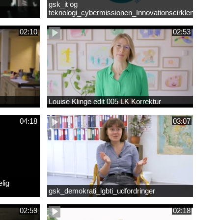
gsk_it og
teknologi_cybermissionen_Innovationscirklen
02:10
02:53
Louise Klinge edit 005 LK Korrektur
04:18
03:07
lig
gsk_demokrati_lgbti_udfordringer
02:59
02:18