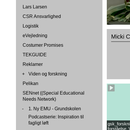
Lars Larsen
CSR Ansvarlighed
Logistik
eVejledning
Micki C
Costumer Promises
TEKGUIDE
Reklamer
+
Viden og forskning
Pelikan
SENnet ((Special Educational
Needs Network)
-
1. Ny EMU - Grundskolen
Podcastserie: Inspiration til
fagligt løft
gsk_forskni
forståelse