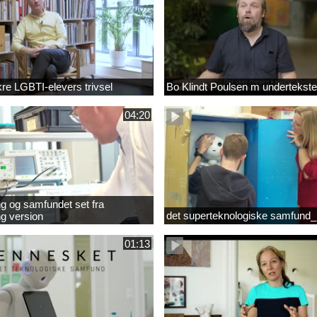
ikre LGBTI-elevers trivsel
Bo Klindt Poulsen m undertekste
04:20
g og samfundet set fra
det superteknologiske samfund_
g version
01:13