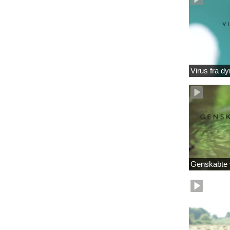
Virus fra dy
Genskabte 