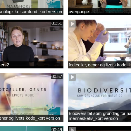
knologiske samfund_kort version
overgange
01:51
vers2
fedtceller, gener og livets kode_
00:57
Biodiversitet som grundlag for na
gener og livets kode_kort version
menneskeliv_kort version
00:49