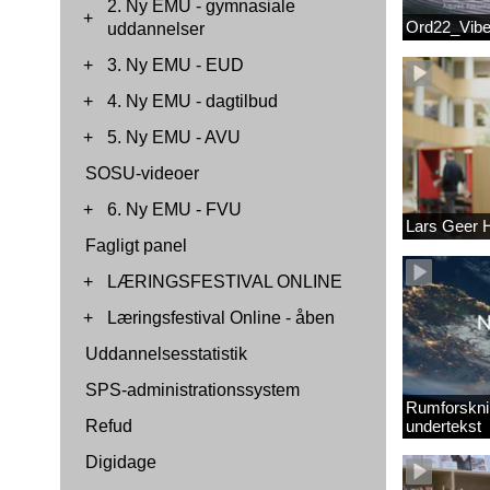
2. Ny EMU - gymnasiale
+
Ord22_Vib
uddannelser
+
3. Ny EMU - EUD
+
4. Ny EMU - dagtilbud
+
5. Ny EMU - AVU
SOSU-videoer
+
6. Ny EMU - FVU
Lars Geer
Fagligt panel
+
LÆRINGSFESTIVAL ONLINE
+
Læringsfestival Online - åben
Uddannelsesstatistik
SPS-administrationssystem
Rumforskni
Refud
undertekst
Digidage