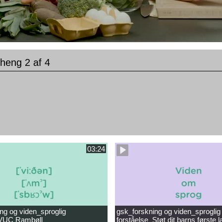
heng 2 af 4
03:24
ng og viden_sproglig
gsk_forskning og viden_sproglig
_VUC Rambøll
forståelse_Støt dit barns første 