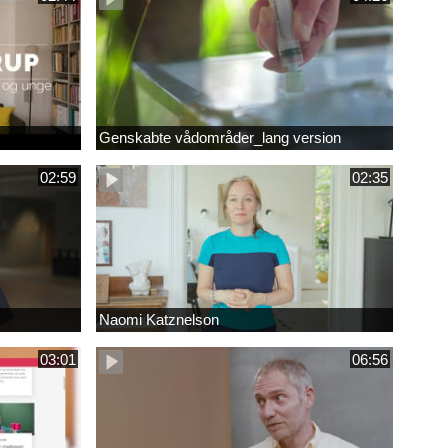
Genskabte vådområder_lang version
02:59
02:35
Naomi Katznelson
03:01
06:56