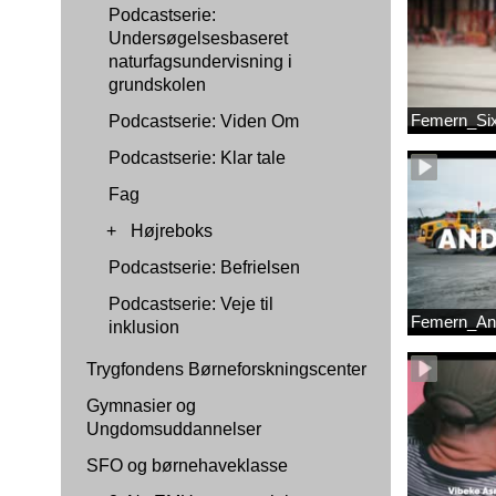
Podcastserie:
Undersøgelsesbaseret
naturfagsundervisning i
grundskolen
Femern_Si
Podcastserie: Viden Om
Podcastserie: Klar tale
Fag
+
Højreboks
Podcastserie: Befrielsen
Podcastserie: Veje til
Femern_An
inklusion
Trygfondens Børneforskningscenter
Gymnasier og
Ungdomsuddannelser
SFO og børnehaveklasse