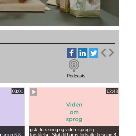
Podcasts
03:01
02:43
gsk_forskning og viden_sproglig
læsning 6-8
forståelse_Støt dit barns fortsatte læsning 8-