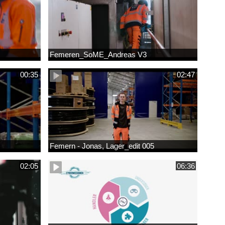
Femeren_SoME_Andreas V3
00:35
02:47
Femern - Jonas, Lager_edit 005
02:05
06:36