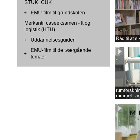
STUK_CUK
+
EMU-film til grundskolen
Merkantil caseeksamen - It og
logistik (HTH)
Råd til at s
+
Uddannelsesguiden
EMU-film til de tværgående
+
temaer
rumforsknin
rummet_lan