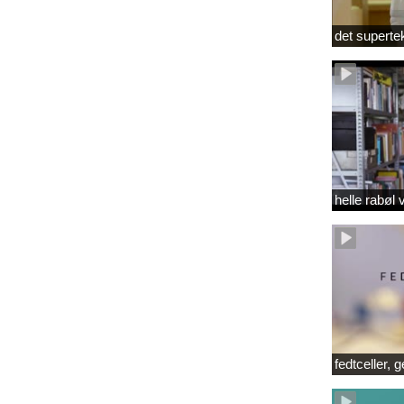
det superte
helle rabøl 
fedtceller, 