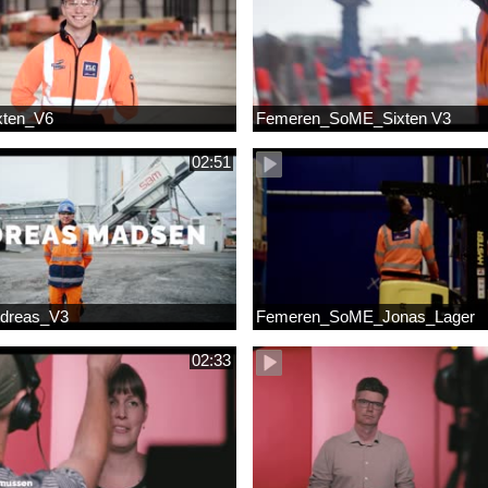
xten_V6
Femeren_SoME_Sixten V3
02:51
dreas_V3
Femeren_SoME_Jonas_Lager
02:33