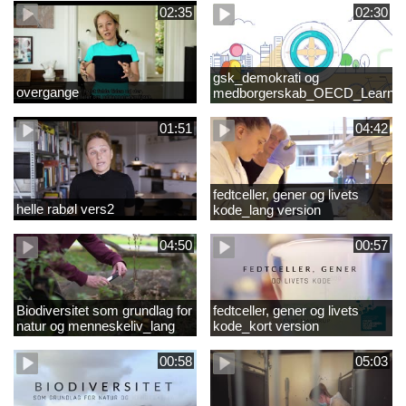
02:35
02:30
gsk_demokrati og
overgange
medborgerskab_OECD_Learnin
Compass 2030
01:51
04:42
fedtceller, gener og livets
helle rabøl vers2
kode_lang version
04:50
00:57
Biodiversitet som grundlag for
fedtceller, gener og livets
natur og menneskeliv_lang
kode_kort version
version
00:58
05:03