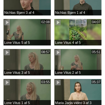
Nichlas Bjørn 3 af 4
Nichlas Bjørn 1 af 4
02:08
04:07
Lone Vitus 5 af 5
Lone Vitus 4 af 5
08:57
05:51
Lone Vitus 3 af 5
Lone Vitus 2 af 5
03:55
05:37
Lone Vitus 1 af 5
Maria Jarjis video 3 af 3