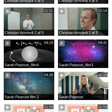
Christian Arnstedt 5 af 5
Christian Arnstedt 4 af 5
01:01
02:14
Christian Arnstedt 2 af 5
Christian Arnstedt 1 af 5
04:19
04:41
Sarah Pearson_film4
Sarah Pearson_film3
04:28
02:18
Sarah Pearson film 2
Sarah Pearson
01:59
01:59