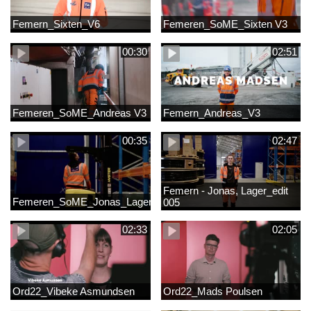
Femern_Sixten_V6
Femeren_SoME_Sixten V3
00:30
02:51
Femeren_SoME_Andreas V3
Femern_Andreas_V3
00:35
02:47
Femern - Jonas, Lager_edit
Femeren_SoME_Jonas_Lager
005
02:33
02:05
Ord22_Vibeke Asmundsen
Ord22_Mads Poulsen