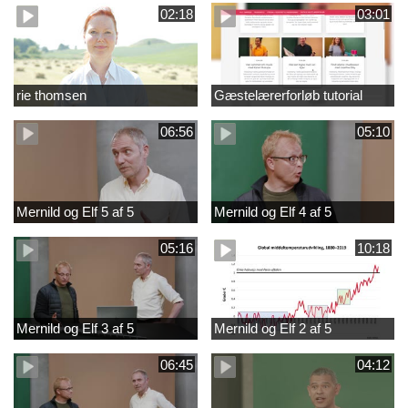
02:18
03:01
rie thomsen
Gæstelærerforløb tutorial
06:56
05:10
Mernild og Elf 5 af 5
Mernild og Elf 4 af 5
05:16
10:18
Mernild og Elf 3 af 5
Mernild og Elf 2 af 5
06:45
04:12