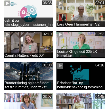
06:36
03:04
gsk_it og
Lars Geer Hammerhøj_V2
teknologi_cybermissionen_Innovationscirklen
02:10
02:53
Louise Klinge edit 005 LK
Camilla Hutters - edit 004
Korrektur
01:08
04:18
Rumforskning og samfundet
Erfaringsfilm_ny
set fra rummet, undertekst
naturvidenskabelig forskning
03:07
04:45