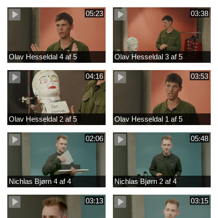
05:23
03:38
Olav Hesseldal 4 af 5
Olav Hesseldal 3 af 5
04:16
03:53
Olav Hesseldal 2 af 5
Olav Hesseldal 1 af 5
02:06
05:48
Nichlas Bjørn 4 af 4
Nichlas Bjørn 2 af 4
03:13
03:15