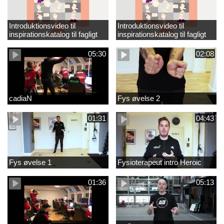
Introduktionsvideo til
Introduktionsvideo til
inspirationskatalog til fagligt
inspirationskatalog til fagligt
løft_tilrettet
løft
05:30
02:08
cadiaN
Fys øvelse 2
01:31
04:43
Fys øvelse 1
Fysioterapeut intro Heroic
01:36
05:13