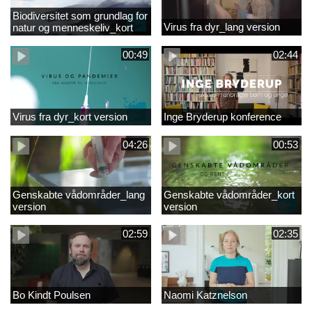
Biodiversitet som grundlag for
Virus fra dyr_lang version
natur og menneskeliv_kort
version
00:49
02:44
Virus fra dyr_kort version
Inge Bryderup konference
04:26
00:53
Genskabte vådområder_lang
Genskabte vådområder_kort
version
version
02:59
02:35
Bo Kindt Poulsen
Naomi Katznelson