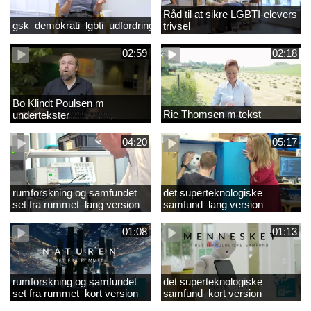
Råd til at sikre LGBTI-elevers
gsk_demokrati_lgbti_udfordringer
trivsel
02:59
02:18
Bo Klindt Poulsen m
Rie Thomsen m tekst
undertekster
04:20
05:17
rumforskning og samfundet
det superteknologiske
set fra rummet_lang version
samfund_lang version
01:08
01:13
rumforskning og samfundet
det superteknologiske
set fra rummet_kort version
samfund_kort version