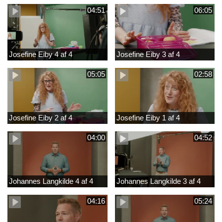
04:51
06:05
Josefine Eiby 4 af 4
Josefine Eiby 3 af 4
05:05
02:58
Josefine Eiby 2 af 4
Josefine Eiby 1 af 4
04:00
04:52
Johannes Langkilde 4 af 4
Johannes Langkilde 3 af 4
04:16
05:24