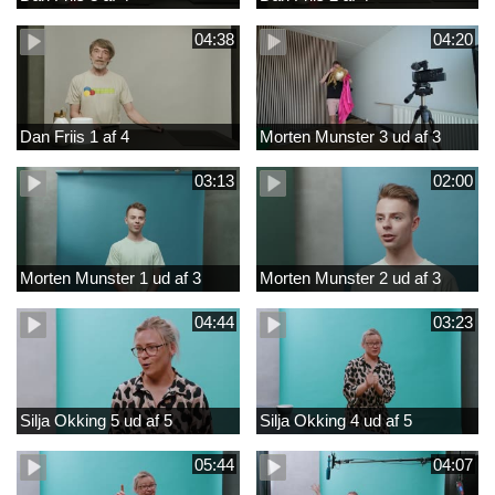
04:38
04:20
Dan Friis 1 af 4
Morten Munster 3 ud af 3
03:13
02:00
Morten Munster 1 ud af 3
Morten Munster 2 ud af 3
04:44
03:23
Silja Okking 5 ud af 5
Silja Okking 4 ud af 5
05:44
04:07