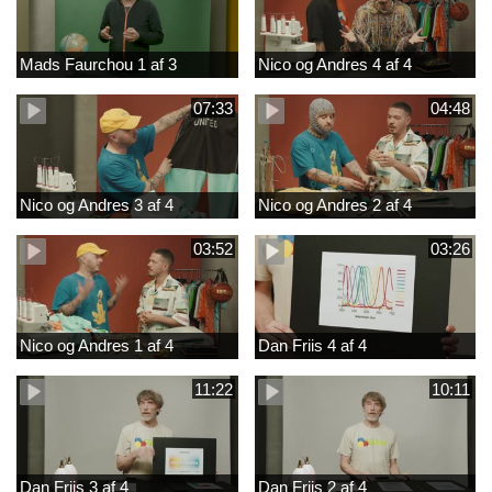
Mads Faurchou 1 af 3
Nico og Andres 4 af 4
07:33
04:48
Nico og Andres 3 af 4
Nico og Andres 2 af 4
03:52
03:26
Nico og Andres 1 af 4
Dan Friis 4 af 4
11:22
10:11
Dan Friis 3 af 4
Dan Friis 2 af 4