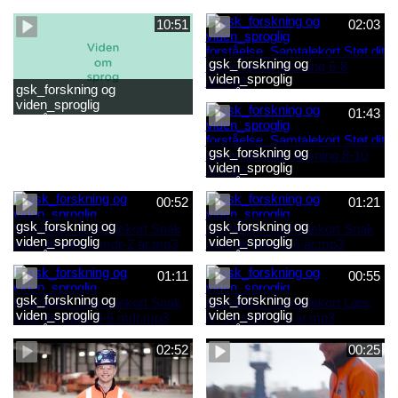
forståelse_Snak med dit barn
forståelse_Snak med din
2-6 år.mp4
baby 0-6 mdr.mp4
10:51
02:03
gsk_forskning og
viden_sproglig
gsk_forskning og
forståelse_Samtalekort Støt
viden_sproglig
dit barns første læsning 6-8
01:43
forståelse_Barnets sproglige
år.mp3
udvikling 0-10 år_samlet
film.mp4
gsk_forskning og
viden_sproglig
forståelse_Samtalekort Støt
dit barns fortsatte læsning 8-
00:52
01:21
10 år.mp3
gsk_forskning og
gsk_forskning og
viden_sproglig
viden_sproglig
forståelse_Samtalekort Snak
forståelse_Samtalekort Snak
med dit barn 6 mdr-2 år.mp3
med dit barn 2-6 år.mp3
01:11
00:55
gsk_forskning og
gsk_forskning og
viden_sproglig
viden_sproglig
forståelse_Samtalekort Snak
forståelse_Samtalekort Læs,
med din baby 0-6 mdr.mp3
lyt og skriv 3-6 år.mp3
02:52
00:25