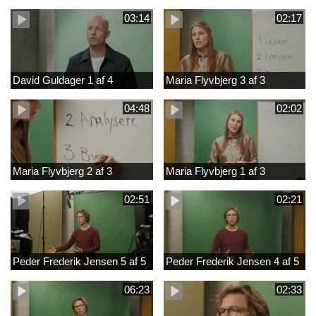
03:14
02:17
David Guldager 1 af 4
Maria Flyvbjerg 3 af 3
04:48
02:02
Maria Flyvbjerg 2 af 3
Maria Flyvbjerg 1 af 3
02:51
02:21
Peder Frederik Jensen 5 af 5
Peder Frederik Jensen 4 af 5
06:23
02:33