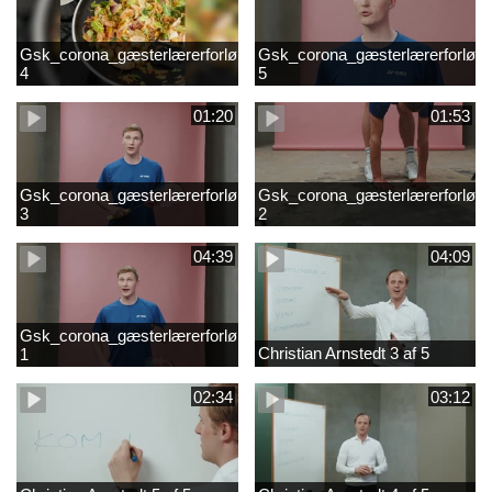
Gsk_corona_gæsterlærerforløb_Axelsen_del
Gsk_corona_gæsterlærerforløb_
4
5
01:20
01:53
Gsk_corona_gæsterlærerforløb_Axelsen_del
Gsk_corona_gæsterlærerforløb_
3
2
04:39
04:09
Gsk_corona_gæsterlærerforløb_Axelsen_del
Christian Arnstedt 3 af 5
1
02:34
03:12