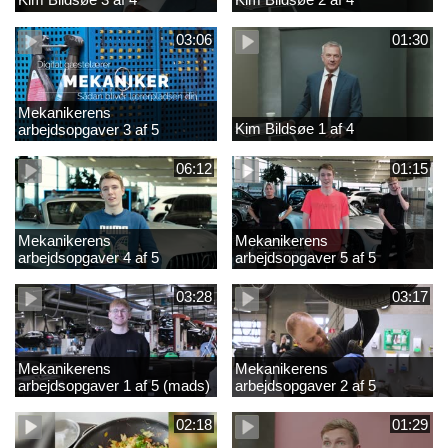
03:06
01:30
Mekanikerens
Kim Bildsøe 1 af 4
arbejdsopgaver 3 af 5
(lærepladssøgning)
06:12
01:15
Mekanikerens
Mekanikerens
arbejdsopgaver 4 af 5
arbejdsopgaver 5 af 5
(Frederik Vesti)
(Frederik Vesti)
03:28
03:17
Mekanikerens
Mekanikerens
arbejdsopgaver 1 af 5 (mads)
arbejdsopgaver 2 af 5
(magnus)
02:18
01:29