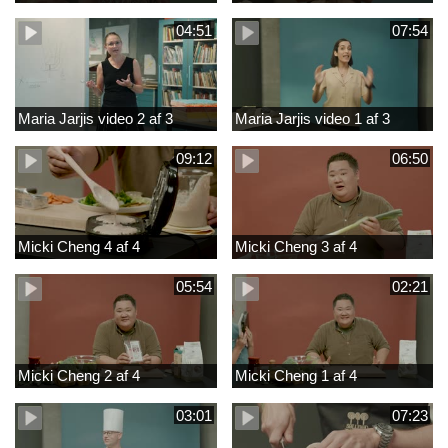
04:51
07:54
Maria Jarjis video 2 af 3
Maria Jarjis video 1 af 3
09:12
06:50
Micki Cheng 4 af 4
Micki Cheng 3 af 4
05:54
02:21
Micki Cheng 2 af 4
Micki Cheng 1 af 4
03:01
07:23