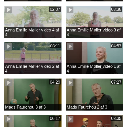
02:07
03:38
Anna Emilie Møller video 4 af
Anna Emilie Møller video 3 af
4
4
03:11
04:57
Anna Emilie Møller video 2 af
Anna Emilie Møller video 1 af
4
4
04:29
07:27
Mads Faurchou 3 af 3
Mads Faurchou 2 af 3
06:17
03:35