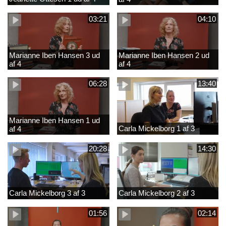
03:21
04:10
Marianne Iben Hansen 3 ud
Marianne Iben Hansen 2 ud
af 4
af 4
06:28
13:40
Marianne Iben Hansen 1 ud
Carla Mickelborg 1 af 3
af 4
20:28
14:30
Carla Mickelborg 3 af 3
Carla Mickelborg 2 af 3
01:56
02:14