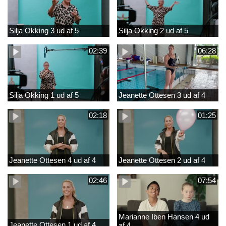
Silja Okking 3 ud af 5
Silja Okking 2 ud af 5
02:39
06:28
Silja Okking 1 ud af 5
Jeanette Ottesen 3 ud af 4
02:18
01:25
Jeanette Ottesen 4 ud af 4
Jeanette Ottesen 2 ud af 4
02:46
07:54
Marianne Iben Hansen 4 ud
Jeanette Ottesen 1 ud af 4
af 4