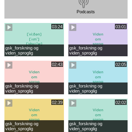
Podcasts
03:24
03:01
gsk_forskning og
gsk_forskning og
viden_sproglig
viden_sproglig
forståelse_VUC Rambøll
forståelse_Støt dit barns
læsevanskeligheder.mp4
første læsning 6-8 år.mp4
02:43
02:05
gsk_forskning og
gsk_forskning og
viden_sproglig
viden_sproglig
forståelse_Støt dit barns
forståelse_Snak med dit barn
fortsatte læsning 8-10 år.mp4
6 mdr-2 år.mp4
02:39
02:02
gsk_forskning og
gsk_forskning og
viden_sproglig
viden_sproglig