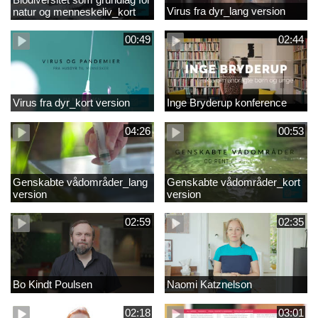
Virus fra dyr_lang version
natur og menneskeliv_kort
version
00:49
02:44
Virus fra dyr_kort version
Inge Bryderup konference
04:26
00:53
Genskabte vådområder_lang
Genskabte vådområder_kort
version
version
02:59
02:35
Bo Kindt Poulsen
Naomi Katznelson
02:18
03:01