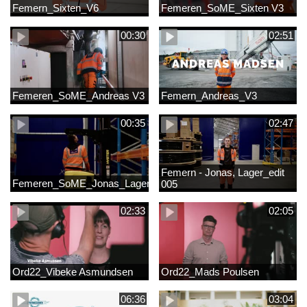
Femern_Sixten_V6
Femeren_SoME_Sixten V3
00:30
02:51
Femeren_SoME_Andreas V3
Femern_Andreas_V3
00:35
02:47
Femern - Jonas, Lager_edit
Femeren_SoME_Jonas_Lager
005
02:33
02:05
Ord22_Vibeke Asmundsen
Ord22_Mads Poulsen
06:36
03:04