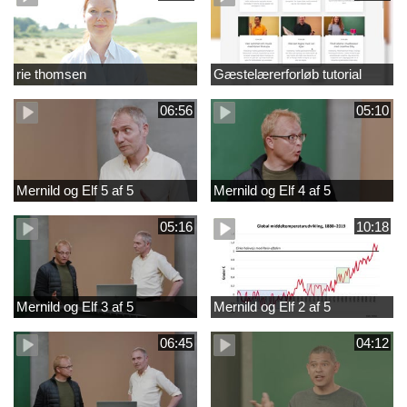
rie thomsen
Gæstelærerforløb tutorial
06:56
05:10
Mernild og Elf 5 af 5
Mernild og Elf 4 af 5
05:16
10:18
Mernild og Elf 3 af 5
Mernild og Elf 2 af 5
06:45
04:12