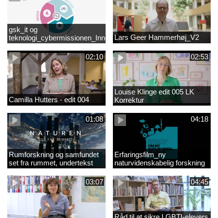
gsk_it og
Lars Geer Hammerhøj_V2
teknologi_cybermissionen_Innovationscirklen
02:10
02:53
Louise Klinge edit 005 LK
Camilla Hutters - edit 004
Korrektur
01:08
04:18
Rumforskning og samfundet
Erfaringsfilm_ny
set fra rummet, undertekst
naturvidenskabelig forskning
03:07
04:45
Råd til at sikre LGBTI-elevers