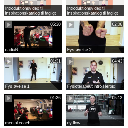
Introduktionsvideo til
Introduktionsvideo til
inspirationskatalog til fagligt
inspirationskatalog til fagligt
løft_tilrettet
løft
05:30
02:08
cadiaN
Fys øvelse 2
01:31
04:43
Fys øvelse 1
Fysioterapeut intro Heroic
01:36
05:13
mental coach
ny flow