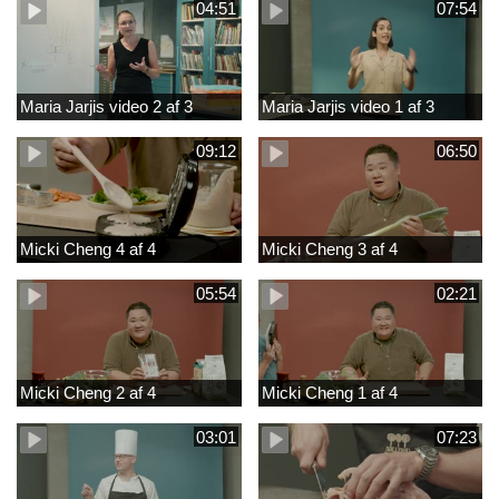
04:51
07:54
Maria Jarjis video 2 af 3
Maria Jarjis video 1 af 3
09:12
06:50
Micki Cheng 4 af 4
Micki Cheng 3 af 4
05:54
02:21
Micki Cheng 2 af 4
Micki Cheng 1 af 4
03:01
07:23