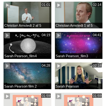
01:01
02:14
Christian Arnstedt 2 af 5
Christian Arnstedt 1 af 5
04:19
04:41
Sarah Pearson_film4
Sarah Pearson_film3
04:28
02:18
Sarah Pearson film 2
Sarah Pearson
01:59
01:59