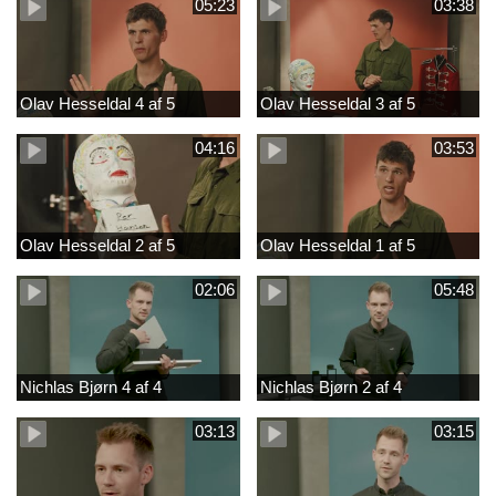
05:23
03:38
Olav Hesseldal 4 af 5
Olav Hesseldal 3 af 5
04:16
03:53
Olav Hesseldal 2 af 5
Olav Hesseldal 1 af 5
02:06
05:48
Nichlas Bjørn 4 af 4
Nichlas Bjørn 2 af 4
03:13
03:15