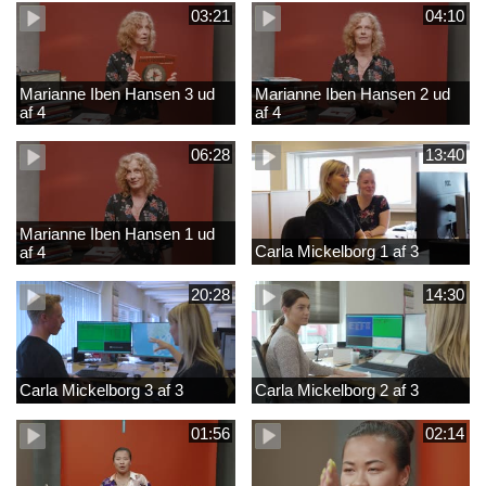
03:21
04:10
Marianne Iben Hansen 3 ud
Marianne Iben Hansen 2 ud
af 4
af 4
06:28
13:40
Marianne Iben Hansen 1 ud
Carla Mickelborg 1 af 3
af 4
20:28
14:30
Carla Mickelborg 3 af 3
Carla Mickelborg 2 af 3
01:56
02:14