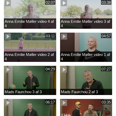
02:07
03:38
Anna Emilie Møller video 4 af
Anna Emilie Møller video 3 af
4
4
03:11
04:57
Anna Emilie Møller video 2 af
Anna Emilie Møller video 1 af
4
4
04:29
07:27
Mads Faurchou 3 af 3
Mads Faurchou 2 af 3
06:17
03:35