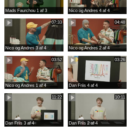
Mads Faurchou 1 af 3
Nico og Andres 4 af 4
07:33
04:48
Nico og Andres 3 af 4
Nico og Andres 2 af 4
03:52
03:26
Nico og Andres 1 af 4
Dan Friis 4 af 4
11:22
10:11
Dan Friis 3 af 4
Dan Friis 2 af 4