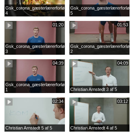
Gsk_corona_gæsterlærerforløb_Axelsen_del
Gsk_corona_gæsterlærerforløb_
4
5
01:20
01:53
Gsk_corona_gæsterlærerforløb_Axelsen_del
Gsk_corona_gæsterlærerforløb_
3
2
04:39
04:09
Gsk_corona_gæsterlærerforløb_Axelsen_del
Christian Arnstedt 3 af 5
1
02:34
03:12
Christian Arnstedt 5 af 5
Christian Arnstedt 4 af 5