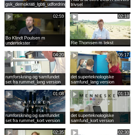
gsk_demokrati_lgbti_udfordringer
trivsel
02:59
02:18
Bo Klindt Poulsen m
Rie Thomsen m tekst
undertekster
04:20
05:17
rumforskning og samfundet
det superteknologiske
set fra rummet_lang version
samfund_lang version
01:08
01:13
rumforskning og samfundet
det superteknologiske
set fra rummet_kort version
samfund_kort version
02:35
02:30