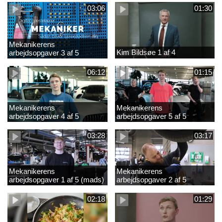
03:06
01:30
Mekanikerens
Kim Bildsøe 1 af 4
arbejdsopgaver 3 af 5
(lærepladssøgning)
06:12
01:15
Mekanikerens
Mekanikerens
arbejdsopgaver 4 af 5
arbejdsopgaver 5 af 5
(Frederik Vesti)
(Frederik Vesti)
03:28
03:17
Mekanikerens
Mekanikerens
arbejdsopgaver 1 af 5 (mads)
arbejdsopgaver 2 af 5
(magnus)
02:18
01:29