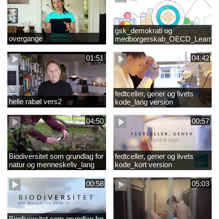
gsk_demokrati og
overgange
medborgerskab_OECD_Learnin
Compass 2030
01:51
04:42
fedtceller, gener og livets
helle rabøl vers2
kode_lang version
04:50
00:57
Biodiversitet som grundlag for
fedtceller, gener og livets
natur og menneskeliv_lang
kode_kort version
version
00:58
05:03
Biodiversitet som grundlag for