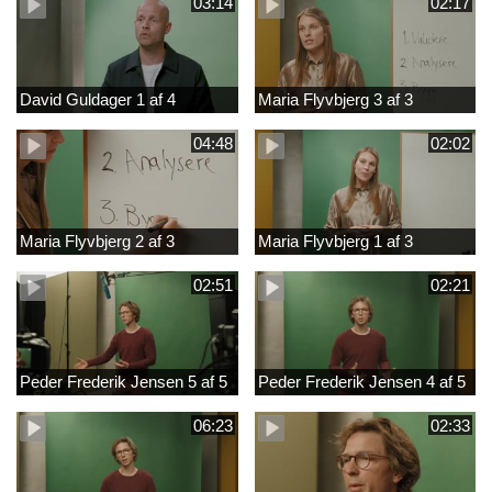
03:14
02:17
David Guldager 1 af 4
Maria Flyvbjerg 3 af 3
04:48
02:02
Maria Flyvbjerg 2 af 3
Maria Flyvbjerg 1 af 3
02:51
02:21
Peder Frederik Jensen 5 af 5
Peder Frederik Jensen 4 af 5
06:23
02:33