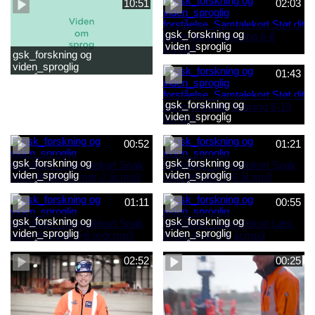
10:51
02:03
gsk_forskning og
viden_sproglig
gsk_forskning og
forståelse_Samtalekort Støt
viden_sproglig
dit barns første læsning 6-8
01:43
forståelse_Barnets sproglige
år.mp3
udvikling 0-10 år_samlet
film.mp4
gsk_forskning og
viden_sproglig
forståelse_Samtalekort Støt
dit barns fortsatte læsning 8-
00:52
01:21
10 år.mp3
gsk_forskning og
gsk_forskning og
viden_sproglig
viden_sproglig
forståelse_Samtalekort Snak
forståelse_Samtalekort Snak
med dit barn 6 mdr-2 år.mp3
med dit barn 2-6 år.mp3
01:11
00:55
gsk_forskning og
gsk_forskning og
viden_sproglig
viden_sproglig
forståelse_Samtalekort Snak
forståelse_Samtalekort Læs,
med din baby 0-6 mdr.mp3
lyt og skriv 3-6 år.mp3
02:52
00:25