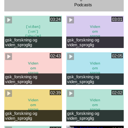
Podcasts
03:24
03:01
gsk_forskning og
gsk_forskning og
viden_sproglig
viden_sproglig
forståelse_VUC Rambøll
forståelse_Støt dit barns
læsevanskeligheder.mp4
første læsning 6-8 år.mp4
02:43
02:05
gsk_forskning og
gsk_forskning og
viden_sproglig
viden_sproglig
forståelse_Støt dit barns
forståelse_Snak med dit barn
fortsatte læsning 8-10 år.mp4
6 mdr-2 år.mp4
02:39
02:02
gsk_forskning og
gsk_forskning og
viden_sproglig
viden_sproglig
forståelse_Snak med dit barn
forståelse_Snak med din
2-6 år.mp4
baby 0-6 mdr.mp4