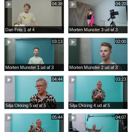
04:38
04:20
Dan Friis 1 af 4
Morten Munster 3 ud af 3
03:13
02:00
Morten Munster 1 ud af 3
Morten Munster 2 ud af 3
04:44
03:23
Silja Okking 5 ud af 5
Silja Okking 4 ud af 5
05:44
04:07