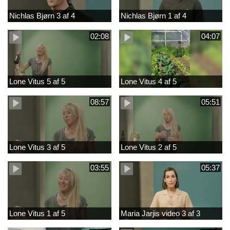
Nichlas Bjørn 3 af 4
Nichlas Bjørn 1 af 4
02:08
04:07
Lone Vitus 5 af 5
Lone Vitus 4 af 5
08:57
05:51
Lone Vitus 3 af 5
Lone Vitus 2 af 5
03:55
05:37
Lone Vitus 1 af 5
Maria Jarjis video 3 af 3