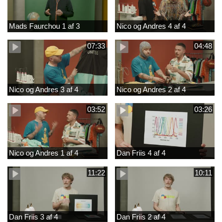
Mads Faurchou 1 af 3
Nico og Andres 4 af 4
07:33
04:48
Nico og Andres 3 af 4
Nico og Andres 2 af 4
03:52
03:26
Nico og Andres 1 af 4
Dan Friis 4 af 4
11:22
10:11
Dan Friis 3 af 4
Dan Friis 2 af 4