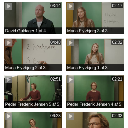
03:14
02:17
David Guldager 1 af 4
Maria Flyvbjerg 3 af 3
04:48
02:02
Maria Flyvbjerg 2 af 3
Maria Flyvbjerg 1 af 3
02:51
02:21
Peder Frederik Jensen 5 af 5
Peder Frederik Jensen 4 af 5
06:23
02:33