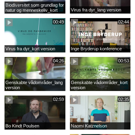
Biodiversitet som grundlag for
Virus fra dyr_lang version
natur og menneskeliv_kort
version
00:49
02:44
Virus fra dyr_kort version
Inge Bryderup konference
04:26
00:53
Genskabte vådområder_lang
Genskabte vådområder_kort
version
version
02:59
02:35
Bo Kindt Poulsen
Naomi Katznelson