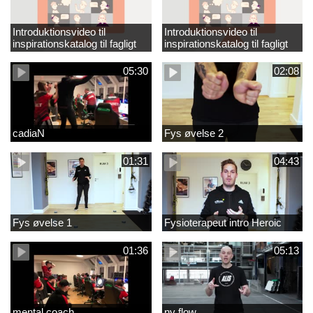
Introduktionsvideo til
Introduktionsvideo til
inspirationskatalog til fagligt
inspirationskatalog til fagligt
løft_tilrettet
løft
05:30
02:08
cadiaN
Fys øvelse 2
01:31
04:43
Fys øvelse 1
Fysioterapeut intro Heroic
01:36
05:13
mental coach
ny flow