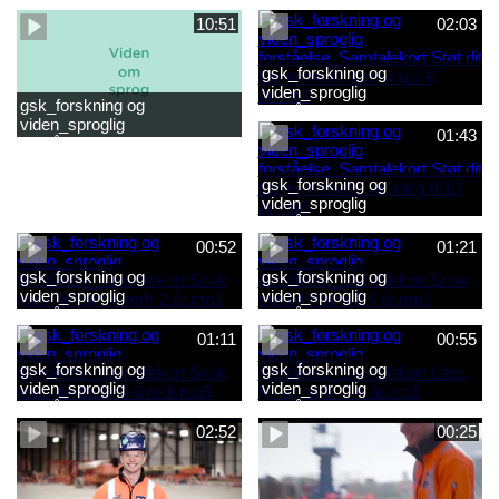
2-6 år.mp4
baby 0-6 mdr.mp4
10:51
02:03
gsk_forskning og
viden_sproglig
gsk_forskning og
forståelse_Samtalekort Støt
viden_sproglig
dit barns første læsning 6-8
01:43
forståelse_Barnets sproglige
år.mp3
udvikling 0-10 år_samlet
film.mp4
gsk_forskning og
viden_sproglig
forståelse_Samtalekort Støt
dit barns fortsatte læsning 8-
00:52
01:21
10 år.mp3
gsk_forskning og
gsk_forskning og
viden_sproglig
viden_sproglig
forståelse_Samtalekort Snak
forståelse_Samtalekort Snak
med dit barn 6 mdr-2 år.mp3
med dit barn 2-6 år.mp3
01:11
00:55
gsk_forskning og
gsk_forskning og
viden_sproglig
viden_sproglig
forståelse_Samtalekort Snak
forståelse_Samtalekort Læs,
med din baby 0-6 mdr.mp3
lyt og skriv 3-6 år.mp3
02:52
00:25