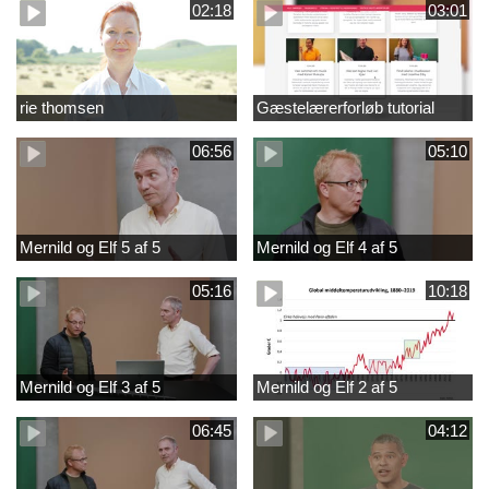
02:18
03:01
rie thomsen
Gæstelærerforløb tutorial
06:56
05:10
Mernild og Elf 5 af 5
Mernild og Elf 4 af 5
05:16
10:18
Mernild og Elf 3 af 5
Mernild og Elf 2 af 5
06:45
04:12