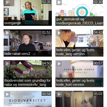
02:35
02:30
gsk_demokrati og
overgange
medborgerskab_OECD_Learnin
Compass 2030
01:51
04:42
fedtceller, gener og livets
helle rabøl vers2
kode_lang version
04:50
00:57
Biodiversitet som grundlag for
fedtceller, gener og livets
natur og menneskeliv_lang
kode_kort version
version
00:58
05:03