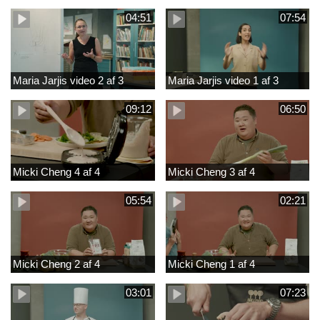
04:51
07:54
Maria Jarjis video 2 af 3
Maria Jarjis video 1 af 3
09:12
06:50
Micki Cheng 4 af 4
Micki Cheng 3 af 4
05:54
02:21
Micki Cheng 2 af 4
Micki Cheng 1 af 4
03:01
07:23