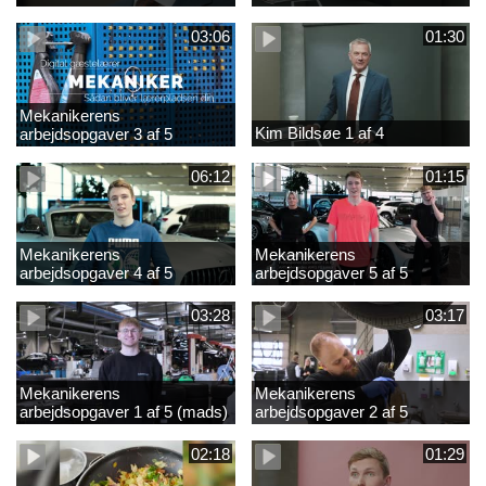
03:06
01:30
Mekanikerens
Kim Bildsøe 1 af 4
arbejdsopgaver 3 af 5
(lærepladssøgning)
06:12
01:15
Mekanikerens
Mekanikerens
arbejdsopgaver 4 af 5
arbejdsopgaver 5 af 5
(Frederik Vesti)
(Frederik Vesti)
03:28
03:17
Mekanikerens
Mekanikerens
arbejdsopgaver 1 af 5 (mads)
arbejdsopgaver 2 af 5
(magnus)
02:18
01:29