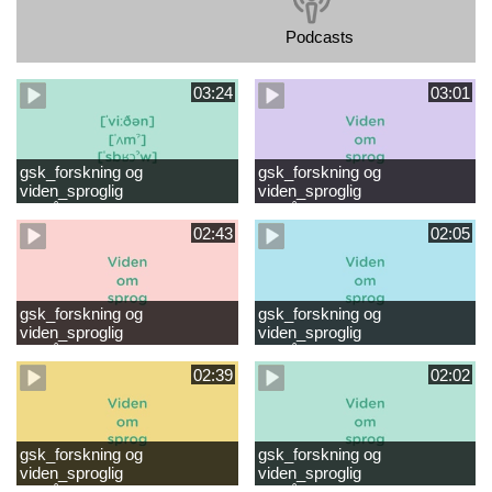
Podcasts
03:24
03:01
gsk_forskning og
gsk_forskning og
viden_sproglig
viden_sproglig
forståelse_VUC Rambøll
forståelse_Støt dit barns
læsevanskeligheder.mp4
første læsning 6-8 år.mp4
02:43
02:05
gsk_forskning og
gsk_forskning og
viden_sproglig
viden_sproglig
forståelse_Støt dit barns
forståelse_Snak med dit barn
fortsatte læsning 8-10 år.mp4
6 mdr-2 år.mp4
02:39
02:02
gsk_forskning og
gsk_forskning og
viden_sproglig
viden_sproglig
forståelse_Snak med dit barn
forståelse_Snak med din