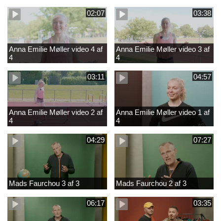
02:07
03:38
Anna Emilie Møller video 4 af
Anna Emilie Møller video 3 af
4
4
03:11
04:57
Anna Emilie Møller video 2 af
Anna Emilie Møller video 1 af
4
4
04:29
07:27
Mads Faurchou 3 af 3
Mads Faurchou 2 af 3
06:17
03:35