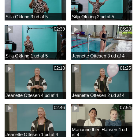
Silja Okking 3 ud af 5
Silja Okking 2 ud af 5
02:39
06:28
Silja Okking 1 ud af 5
Jeanette Ottesen 3 ud af 4
02:18
01:25
Jeanette Ottesen 4 ud af 4
Jeanette Ottesen 2 ud af 4
02:46
07:54
Marianne Iben Hansen 4 ud
Jeanette Ottesen 1 ud af 4
af 4