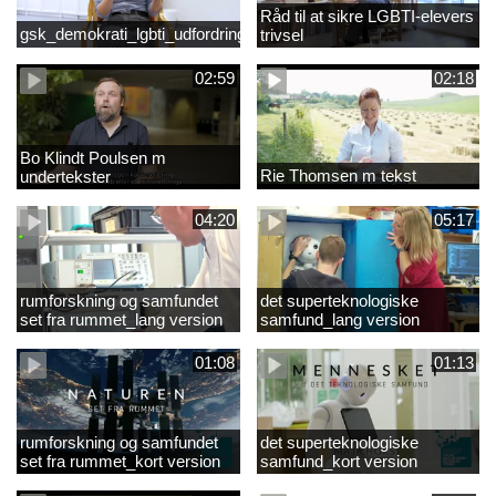
Råd til at sikre LGBTI-elevers
gsk_demokrati_lgbti_udfordringer
trivsel
02:59
02:18
Bo Klindt Poulsen m
Rie Thomsen m tekst
undertekster
04:20
05:17
rumforskning og samfundet
det superteknologiske
set fra rummet_lang version
samfund_lang version
01:08
01:13
rumforskning og samfundet
det superteknologiske
set fra rummet_kort version
samfund_kort version