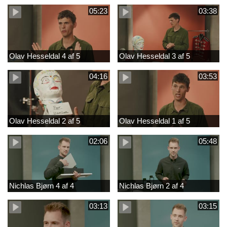
05:23
03:38
Olav Hesseldal 4 af 5
Olav Hesseldal 3 af 5
04:16
03:53
Olav Hesseldal 2 af 5
Olav Hesseldal 1 af 5
02:06
05:48
Nichlas Bjørn 4 af 4
Nichlas Bjørn 2 af 4
03:13
03:15