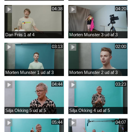
04:38
04:20
Dan Friis 1 af 4
Morten Munster 3 ud af 3
03:13
02:00
Morten Munster 1 ud af 3
Morten Munster 2 ud af 3
04:44
03:23
Silja Okking 5 ud af 5
Silja Okking 4 ud af 5
05:44
04:07