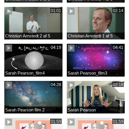
01:01
02:14
Christian Arnstedt 2 af 5
Christian Arnstedt 1 af 5
04:19
04:41
Sarah Pearson_film4
Sarah Pearson_film3
04:28
02:18
Sarah Pearson film 2
Sarah Pearson
01:59
01:59