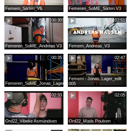
Femern_Sixten_V6
Femeren_SoME_Sixten V3
00:30
02:51
Femeren_SoME_Andreas V3
Femern_Andreas_V3
00:35
02:47
Femern - Jonas, Lager_edit
Femeren_SoME_Jonas_Lager
005
02:33
02:05
Ord22_Vibeke Asmundsen
Ord22_Mads Poulsen