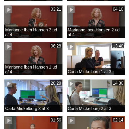
03:21
04:10
Marianne Iben Hansen 3 ud
Marianne Iben Hansen 2 ud
af 4
af 4
06:28
13:40
Marianne Iben Hansen 1 ud
Carla Mickelborg 1 af 3
af 4
20:28
14:30
Carla Mickelborg 3 af 3
Carla Mickelborg 2 af 3
01:56
02:14