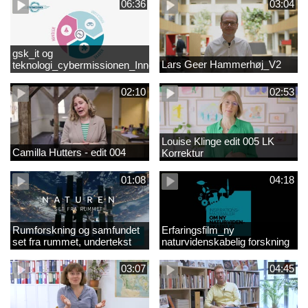
06:36
03:04
gsk_it og
Lars Geer Hammerhøj_V2
teknologi_cybermissionen_Innovationscirklen
02:10
02:53
Louise Klinge edit 005 LK
Camilla Hutters - edit 004
Korrektur
01:08
04:18
Rumforskning og samfundet
Erfaringsfilm_ny
set fra rummet, undertekst
naturvidenskabelig forskning
03:07
04:45