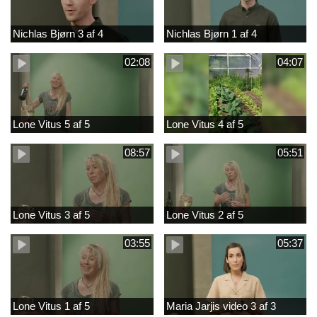
Nichlas Bjørn 3 af 4
Nichlas Bjørn 1 af 4
02:08
04:07
Lone Vitus 5 af 5
Lone Vitus 4 af 5
08:57
05:51
Lone Vitus 3 af 5
Lone Vitus 2 af 5
03:55
05:37
Lone Vitus 1 af 5
Maria Jarjis video 3 af 3