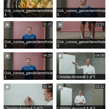
Gsk_corona_gæsterlærerforløb_Axelsen_del
Gsk_corona_gæsterlærerforløb_
4
5
01:20
01:53
Gsk_corona_gæsterlærerforløb_Axelsen_del
Gsk_corona_gæsterlærerforløb_
3
2
04:39
04:09
Gsk_corona_gæsterlærerforløb_Axelsen_del
Christian Arnstedt 3 af 5
1
02:34
03:12
Christian Arnstedt 5 af 5
Christian Arnstedt 4 af 5