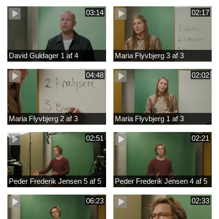
03:14
02:17
David Guldager 1 af 4
Maria Flyvbjerg 3 af 3
04:48
02:02
Maria Flyvbjerg 2 af 3
Maria Flyvbjerg 1 af 3
02:51
02:21
Peder Frederik Jensen 5 af 5
Peder Frederik Jensen 4 af 5
06:23
02:33