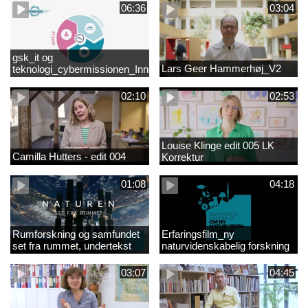
06:36
03:04
gsk_it og
Lars Geer Hammerhøj_V2
teknologi_cybermissionen_Innovationscirklen
02:10
02:53
Louise Klinge edit 005 LK
Camilla Hutters - edit 004
Korrektur
01:08
04:18
Rumforskning og samfundet
Erfaringsfilm_ny
set fra rummet, undertekst
naturvidenskabelig forskning
03:07
04:45