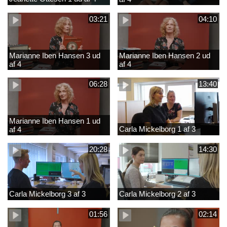
03:21
04:10
Marianne Iben Hansen 3 ud
Marianne Iben Hansen 2 ud
af 4
af 4
06:28
13:40
Marianne Iben Hansen 1 ud
Carla Mickelborg 1 af 3
af 4
20:28
14:30
Carla Mickelborg 3 af 3
Carla Mickelborg 2 af 3
01:56
02:14