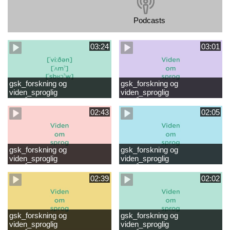
Podcasts
03:24
03:01
gsk_forskning og
gsk_forskning og
viden_sproglig
viden_sproglig
forståelse_VUC Rambøll
forståelse_Støt dit barns
læsevanskeligheder.mp4
første læsning 6-8 år.mp4
02:43
02:05
gsk_forskning og
gsk_forskning og
viden_sproglig
viden_sproglig
forståelse_Støt dit barns
forståelse_Snak med dit barn
fortsatte læsning 8-10 år.mp4
6 mdr-2 år.mp4
02:39
02:02
gsk_forskning og
gsk_forskning og
viden_sproglig
viden_sproglig