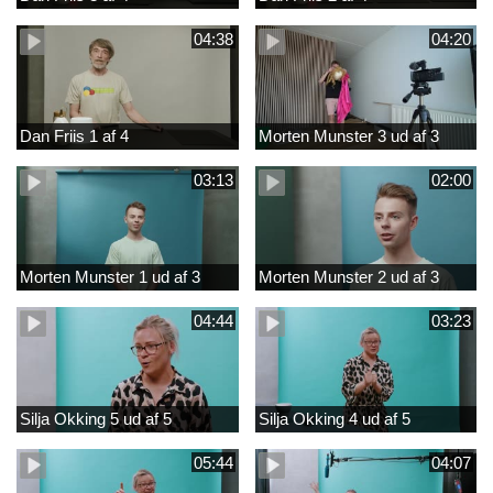
04:38
04:20
Dan Friis 1 af 4
Morten Munster 3 ud af 3
03:13
02:00
Morten Munster 1 ud af 3
Morten Munster 2 ud af 3
04:44
03:23
Silja Okking 5 ud af 5
Silja Okking 4 ud af 5
05:44
04:07