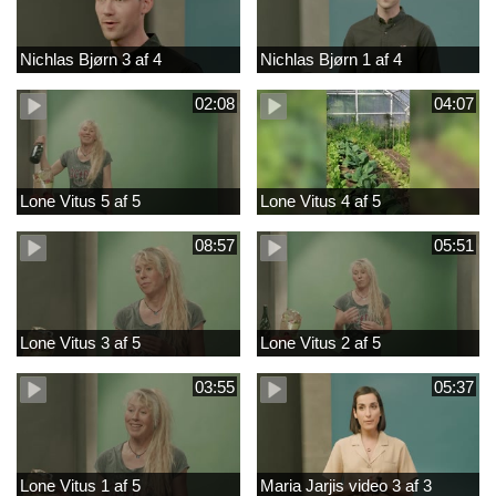
Nichlas Bjørn 3 af 4
Nichlas Bjørn 1 af 4
02:08
04:07
Lone Vitus 5 af 5
Lone Vitus 4 af 5
08:57
05:51
Lone Vitus 3 af 5
Lone Vitus 2 af 5
03:55
05:37
Lone Vitus 1 af 5
Maria Jarjis video 3 af 3