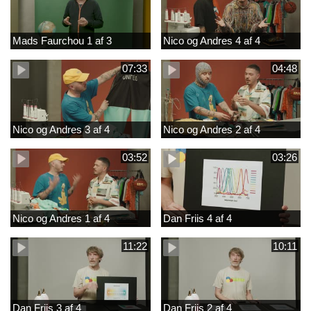
Mads Faurchou 1 af 3
Nico og Andres 4 af 4
07:33
04:48
Nico og Andres 3 af 4
Nico og Andres 2 af 4
03:52
03:26
Nico og Andres 1 af 4
Dan Friis 4 af 4
11:22
10:11
Dan Friis 3 af 4
Dan Friis 2 af 4