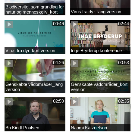
Biodiversitet som grundlag for
Virus fra dyr_lang version
natur og menneskeliv_kort
version
00:49
02:44
Virus fra dyr_kort version
Inge Bryderup konference
04:26
00:53
Genskabte vådområder_lang
Genskabte vådområder_kort
version
version
02:59
02:35
Bo Kindt Poulsen
Naomi Katznelson