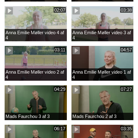
02:07
03:38
Anna Emilie Møller video 4 af
Anna Emilie Møller video 3 af
4
4
03:11
04:57
Anna Emilie Møller video 2 af
Anna Emilie Møller video 1 af
4
4
04:29
07:27
Mads Faurchou 3 af 3
Mads Faurchou 2 af 3
06:17
03:35