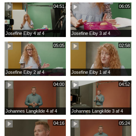
04:51
06:05
Josefine Eiby 4 af 4
Josefine Eiby 3 af 4
05:05
02:58
Josefine Eiby 2 af 4
Josefine Eiby 1 af 4
04:00
04:52
Johannes Langkilde 4 af 4
Johannes Langkilde 3 af 4
04:16
05:24