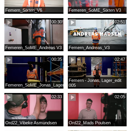
Femern_Sixten_V6
Femeren_SoME_Sixten V3
00:30
02:51
Femeren_SoME_Andreas V3
Femern_Andreas_V3
00:35
02:47
Femern - Jonas, Lager_edit
Femeren_SoME_Jonas_Lager
005
02:33
02:05
Ord22_Vibeke Asmundsen
Ord22_Mads Poulsen