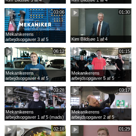
03:06
01:30
Mekanikerens
Kim Bildsøe 1 af 4
arbejdsopgaver 3 af 5
(lærepladssøgning)
06:12
01:15
Mekanikerens
Mekanikerens
arbejdsopgaver 4 af 5
arbejdsopgaver 5 af 5
(Frederik Vesti)
(Frederik Vesti)
03:28
03:17
Mekanikerens
Mekanikerens
arbejdsopgaver 1 af 5 (mads)
arbejdsopgaver 2 af 5
(magnus)
02:18
01:29