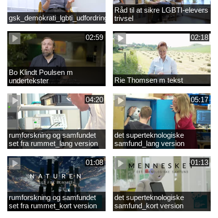
Råd til at sikre LGBTI-elevers
gsk_demokrati_lgbti_udfordringer
trivsel
02:59
02:18
Bo Klindt Poulsen m
Rie Thomsen m tekst
undertekster
04:20
05:17
rumforskning og samfundet
det superteknologiske
set fra rummet_lang version
samfund_lang version
01:08
01:13
rumforskning og samfundet
det superteknologiske
set fra rummet_kort version
samfund_kort version