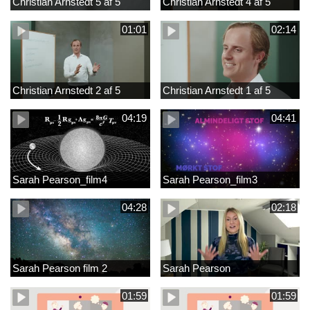
Christian Arnstedt 5 af 5
Christian Arnstedt 4 af 5
01:01
02:14
Christian Arnstedt 2 af 5
Christian Arnstedt 1 af 5
04:19
04:41
Sarah Pearson_film4
Sarah Pearson_film3
04:28
02:18
Sarah Pearson film 2
Sarah Pearson
01:59
01:59