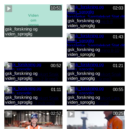
forståelse_Snak med dit barn
forståelse_Snak med din
2-6 år.mp4
baby 0-6 mdr.mp4
10:51
02:03
gsk_forskning og
viden_sproglig
gsk_forskning og
forståelse_Samtalekort Støt
viden_sproglig
dit barns første læsning 6-8
01:43
forståelse_Barnets sproglige
år.mp3
udvikling 0-10 år_samlet
film.mp4
gsk_forskning og
viden_sproglig
forståelse_Samtalekort Støt
dit barns fortsatte læsning 8-
00:52
01:21
10 år.mp3
gsk_forskning og
gsk_forskning og
viden_sproglig
viden_sproglig
forståelse_Samtalekort Snak
forståelse_Samtalekort Snak
med dit barn 6 mdr-2 år.mp3
med dit barn 2-6 år.mp3
01:11
00:55
gsk_forskning og
gsk_forskning og
viden_sproglig
viden_sproglig
forståelse_Samtalekort Snak
forståelse_Samtalekort Læs,
med din baby 0-6 mdr.mp3
lyt og skriv 3-6 år.mp3
02:52
00:25