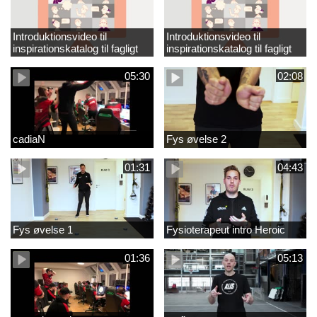
Introduktionsvideo til
Introduktionsvideo til
inspirationskatalog til fagligt
inspirationskatalog til fagligt
løft_tilrettet
løft
05:30
02:08
cadiaN
Fys øvelse 2
01:31
04:43
Fys øvelse 1
Fysioterapeut intro Heroic
01:36
05:13