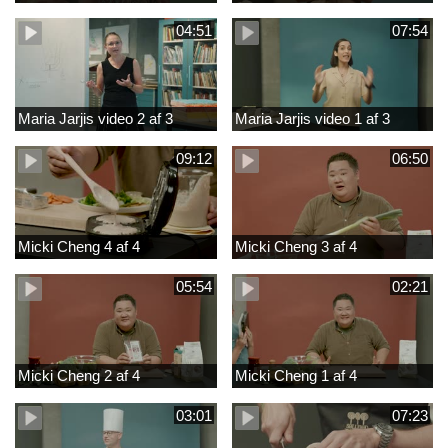
04:51
07:54
Maria Jarjis video 2 af 3
Maria Jarjis video 1 af 3
09:12
06:50
Micki Cheng 4 af 4
Micki Cheng 3 af 4
05:54
02:21
Micki Cheng 2 af 4
Micki Cheng 1 af 4
03:01
07:23