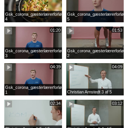
Gsk_corona_gæsterlærerforløb_Axelsen_del
Gsk_corona_gæsterlærerforløb_
4
5
01:20
01:53
Gsk_corona_gæsterlærerforløb_Axelsen_del
Gsk_corona_gæsterlærerforløb_
3
2
04:39
04:09
Gsk_corona_gæsterlærerforløb_Axelsen_del
Christian Arnstedt 3 af 5
1
02:34
03:12