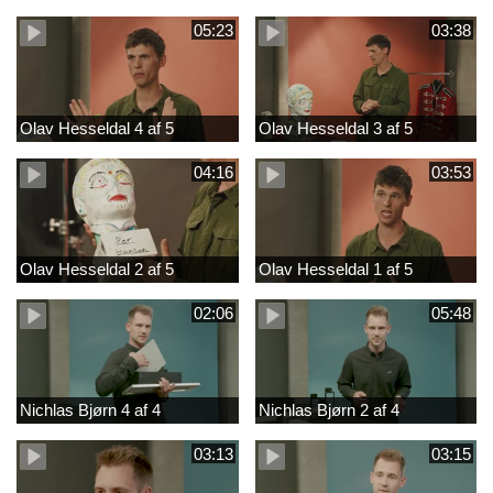
05:23
03:38
Olav Hesseldal 4 af 5
Olav Hesseldal 3 af 5
04:16
03:53
Olav Hesseldal 2 af 5
Olav Hesseldal 1 af 5
02:06
05:48
Nichlas Bjørn 4 af 4
Nichlas Bjørn 2 af 4
03:13
03:15