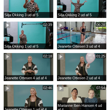
Silja Okking 3 ud af 5
Silja Okking 2 ud af 5
02:39
06:28
Silja Okking 1 ud af 5
Jeanette Ottesen 3 ud af 4
02:18
01:25
Jeanette Ottesen 4 ud af 4
Jeanette Ottesen 2 ud af 4
02:46
07:54
Marianne Iben Hansen 4 ud
Jeanette Ottesen 1 ud af 4
af 4