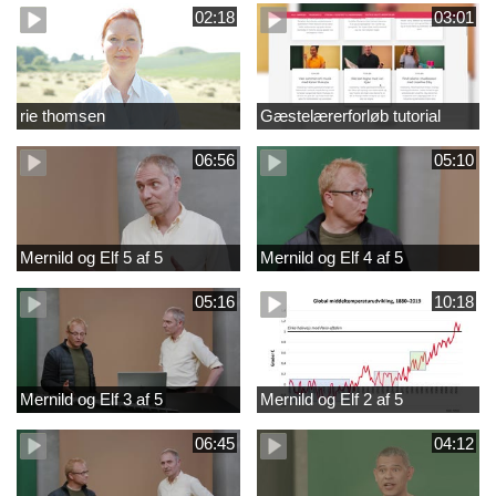
02:18
03:01
rie thomsen
Gæstelærerforløb tutorial
06:56
05:10
Mernild og Elf 5 af 5
Mernild og Elf 4 af 5
05:16
10:18
Mernild og Elf 3 af 5
Mernild og Elf 2 af 5
06:45
04:12