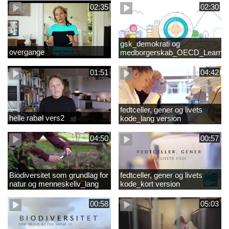
02:35
02:30
gsk_demokrati og
overgange
medborgerskab_OECD_Learnin
Compass 2030
01:51
04:42
fedtceller, gener og livets
helle rabøl vers2
kode_lang version
04:50
00:57
Biodiversitet som grundlag for
fedtceller, gener og livets
natur og menneskeliv_lang
kode_kort version
version
00:58
05:03