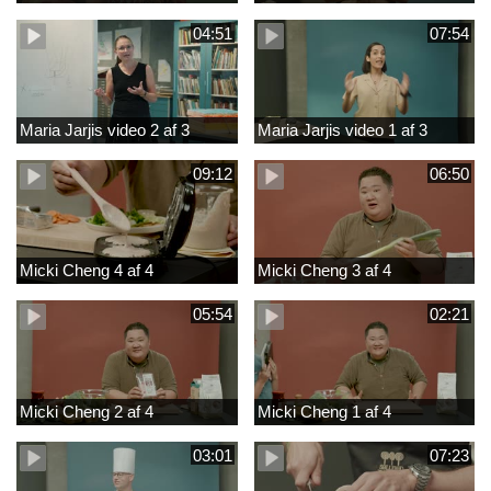
04:51
07:54
Maria Jarjis video 2 af 3
Maria Jarjis video 1 af 3
09:12
06:50
Micki Cheng 4 af 4
Micki Cheng 3 af 4
05:54
02:21
Micki Cheng 2 af 4
Micki Cheng 1 af 4
03:01
07:23