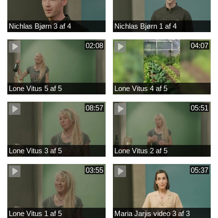
Nichlas Bjørn 3 af 4
Nichlas Bjørn 1 af 4
02:08
04:07
Lone Vitus 5 af 5
Lone Vitus 4 af 5
08:57
05:51
Lone Vitus 3 af 5
Lone Vitus 2 af 5
03:55
05:37
Lone Vitus 1 af 5
Maria Jarjis video 3 af 3