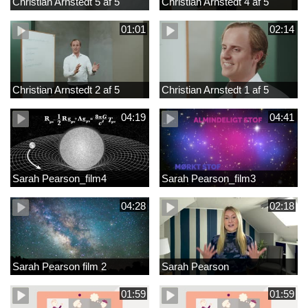
Christian Arnstedt 5 af 5
Christian Arnstedt 4 af 5
01:01
02:14
Christian Arnstedt 2 af 5
Christian Arnstedt 1 af 5
04:19
04:41
Sarah Pearson_film4
Sarah Pearson_film3
04:28
02:18
Sarah Pearson film 2
Sarah Pearson
01:59
01:59