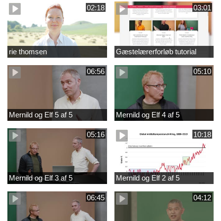
02:18
03:01
rie thomsen
Gæstelærerforløb tutorial
06:56
05:10
Mernild og Elf 5 af 5
Mernild og Elf 4 af 5
05:16
10:18
Mernild og Elf 3 af 5
Mernild og Elf 2 af 5
06:45
04:12