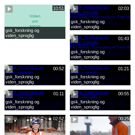
forståelse_Snak med dit barn
forståelse_Snak med din
2-6 år.mp4
baby 0-6 mdr.mp4
10:51
02:03
gsk_forskning og
viden_sproglig
gsk_forskning og
forståelse_Samtalekort Støt
viden_sproglig
dit barns første læsning 6-8
01:43
forståelse_Barnets sproglige
år.mp3
udvikling 0-10 år_samlet
film.mp4
gsk_forskning og
viden_sproglig
forståelse_Samtalekort Støt
dit barns fortsatte læsning 8-
00:52
01:21
10 år.mp3
gsk_forskning og
gsk_forskning og
viden_sproglig
viden_sproglig
forståelse_Samtalekort Snak
forståelse_Samtalekort Snak
med dit barn 6 mdr-2 år.mp3
med dit barn 2-6 år.mp3
01:11
00:55
gsk_forskning og
gsk_forskning og
viden_sproglig
viden_sproglig
forståelse_Samtalekort Snak
forståelse_Samtalekort Læs,
med din baby 0-6 mdr.mp3
lyt og skriv 3-6 år.mp3
02:52
00:25