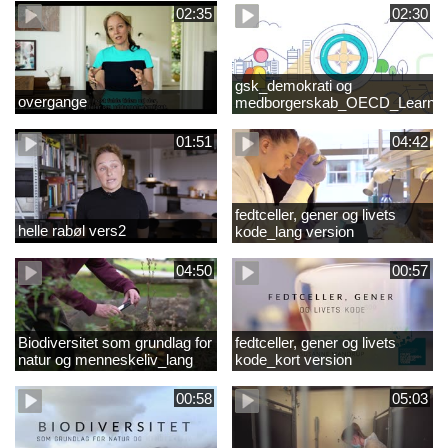
02:35
02:30
gsk_demokrati og
overgange
medborgerskab_OECD_Learnin
Compass 2030
01:51
04:42
fedtceller, gener og livets
helle rabøl vers2
kode_lang version
04:50
00:57
Biodiversitet som grundlag for
fedtceller, gener og livets
natur og menneskeliv_lang
kode_kort version
version
00:58
05:03