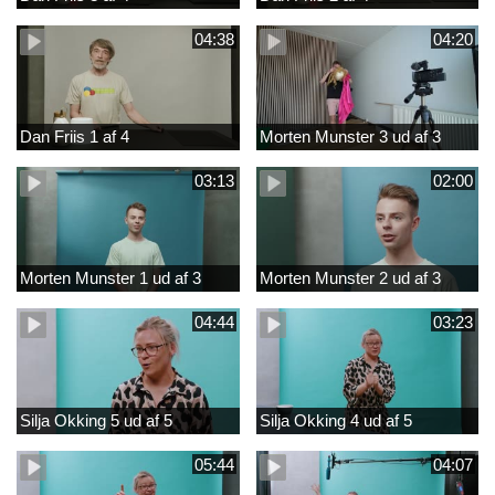
04:38
04:20
Dan Friis 1 af 4
Morten Munster 3 ud af 3
03:13
02:00
Morten Munster 1 ud af 3
Morten Munster 2 ud af 3
04:44
03:23
Silja Okking 5 ud af 5
Silja Okking 4 ud af 5
05:44
04:07