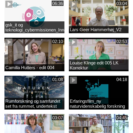
06:36
03:04
gsk_it og
Lars Geer Hammerhøj_V2
teknologi_cybermissionen_Innovationscirklen
02:10
02:53
Louise Klinge edit 005 LK
Camilla Hutters - edit 004
Korrektur
01:08
04:18
Rumforskning og samfundet
Erfaringsfilm_ny
set fra rummet, undertekst
naturvidenskabelig forskning
03:07
04:45