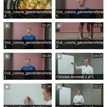
Gsk_corona_gæsterlærerforløb_Axelsen_del
Gsk_corona_gæsterlærerforløb_
4
5
01:20
01:53
Gsk_corona_gæsterlærerforløb_Axelsen_del
Gsk_corona_gæsterlærerforløb_
3
2
04:39
04:09
Gsk_corona_gæsterlærerforløb_Axelsen_del
Christian Arnstedt 3 af 5
1
02:34
03:12