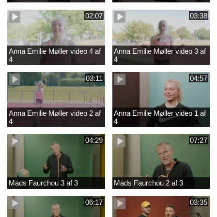
02:07
03:38
Anna Emilie Møller video 4 af
Anna Emilie Møller video 3 af
4
4
03:11
04:57
Anna Emilie Møller video 2 af
Anna Emilie Møller video 1 af
4
4
04:29
07:27
Mads Faurchou 3 af 3
Mads Faurchou 2 af 3
06:17
03:35