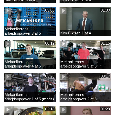
03:06
01:30
Mekanikerens
Kim Bildsøe 1 af 4
arbejdsopgaver 3 af 5
(lærepladssøgning)
06:12
01:15
Mekanikerens
Mekanikerens
arbejdsopgaver 4 af 5
arbejdsopgaver 5 af 5
(Frederik Vesti)
(Frederik Vesti)
03:28
03:17
Mekanikerens
Mekanikerens
arbejdsopgaver 1 af 5 (mads)
arbejdsopgaver 2 af 5
(magnus)
02:18
01:29