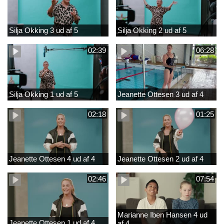
Silja Okking 3 ud af 5
Silja Okking 2 ud af 5
02:39
06:28
Silja Okking 1 ud af 5
Jeanette Ottesen 3 ud af 4
02:18
01:25
Jeanette Ottesen 4 ud af 4
Jeanette Ottesen 2 ud af 4
02:46
07:54
Marianne Iben Hansen 4 ud
Jeanette Ottesen 1 ud af 4
af 4