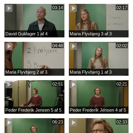
03:14
02:17
David Guldager 1 af 4
Maria Flyvbjerg 3 af 3
04:48
02:02
Maria Flyvbjerg 2 af 3
Maria Flyvbjerg 1 af 3
02:51
02:21
Peder Frederik Jensen 5 af 5
Peder Frederik Jensen 4 af 5
06:23
02:33