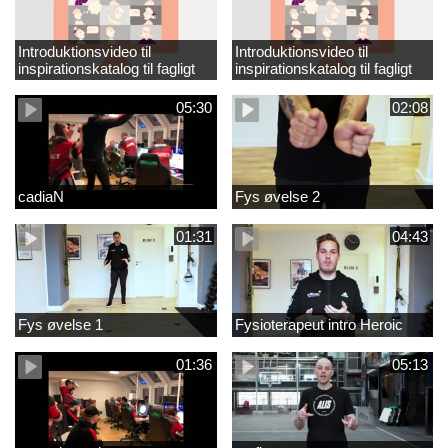
Introduktionsvideo til
Introduktionsvideo til
inspirationskatalog til fagligt
inspirationskatalog til fagligt
løft_tilrettet
løft
05:30
02:08
cadiaN
Fys øvelse 2
01:31
04:43
Fys øvelse 1
Fysioterapeut intro Heroic
01:36
05:13