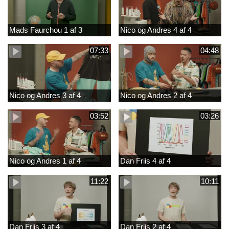
Mads Faurchou 1 af 3
Nico og Andres 4 af 4
07:33
04:48
Nico og Andres 3 af 4
Nico og Andres 2 af 4
03:52
03:26
Nico og Andres 1 af 4
Dan Friis 4 af 4
11:22
10:11
Dan Friis 3 af 4
Dan Friis 2 af 4