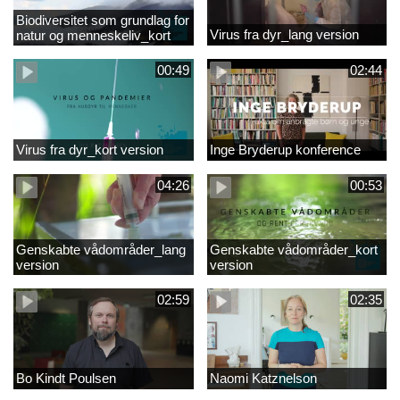
Biodiversitet som grundlag for
Virus fra dyr_lang version
natur og menneskeliv_kort
version
00:49
02:44
Virus fra dyr_kort version
Inge Bryderup konference
04:26
00:53
Genskabte vådområder_lang
Genskabte vådområder_kort
version
version
02:59
02:35
Bo Kindt Poulsen
Naomi Katznelson