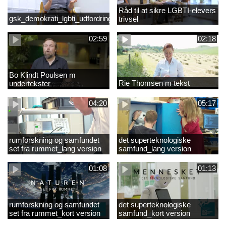
Råd til at sikre LGBTI-elevers
gsk_demokrati_lgbti_udfordringer
trivsel
02:59
02:18
Bo Klindt Poulsen m
Rie Thomsen m tekst
undertekster
04:20
05:17
rumforskning og samfundet
det superteknologiske
set fra rummet_lang version
samfund_lang version
01:08
01:13
rumforskning og samfundet
det superteknologiske
set fra rummet_kort version
samfund_kort version