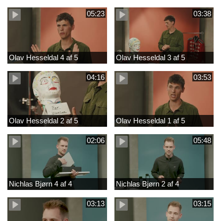
05:23
03:38
Olav Hesseldal 4 af 5
Olav Hesseldal 3 af 5
04:16
03:53
Olav Hesseldal 2 af 5
Olav Hesseldal 1 af 5
02:06
05:48
Nichlas Bjørn 4 af 4
Nichlas Bjørn 2 af 4
03:13
03:15