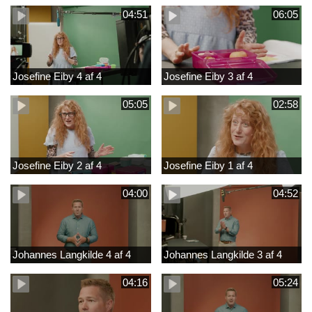
04:51
06:05
Josefine Eiby 4 af 4
Josefine Eiby 3 af 4
05:05
02:58
Josefine Eiby 2 af 4
Josefine Eiby 1 af 4
04:00
04:52
Johannes Langkilde 4 af 4
Johannes Langkilde 3 af 4
04:16
05:24