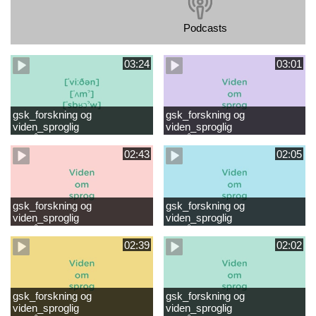
Podcasts
03:24
03:01
gsk_forskning og
gsk_forskning og
viden_sproglig
viden_sproglig
forståelse_VUC Rambøll
forståelse_Støt dit barns
læsevanskeligheder.mp4
første læsning 6-8 år.mp4
02:43
02:05
gsk_forskning og
gsk_forskning og
viden_sproglig
viden_sproglig
forståelse_Støt dit barns
forståelse_Snak med dit barn
fortsatte læsning 8-10 år.mp4
6 mdr-2 år.mp4
02:39
02:02
gsk_forskning og
gsk_forskning og
viden_sproglig
viden_sproglig