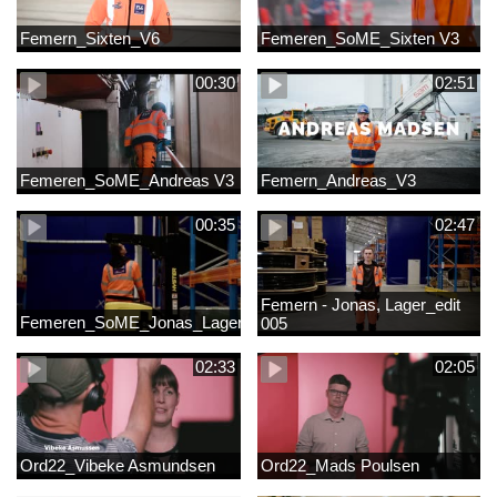
Femern_Sixten_V6
Femeren_SoME_Sixten V3
00:30
02:51
Femeren_SoME_Andreas V3
Femern_Andreas_V3
00:35
02:47
Femern - Jonas, Lager_edit
Femeren_SoME_Jonas_Lager
005
02:33
02:05
Ord22_Vibeke Asmundsen
Ord22_Mads Poulsen