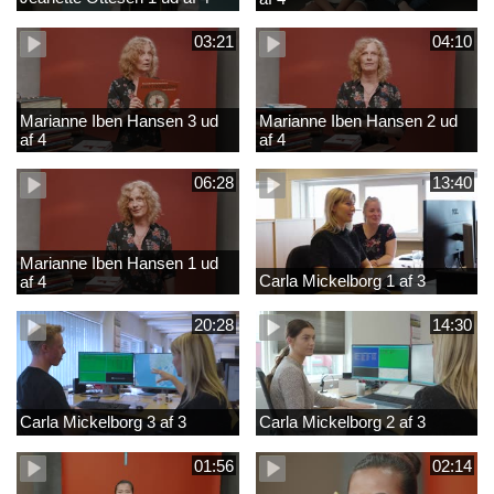
03:21
04:10
Marianne Iben Hansen 3 ud
Marianne Iben Hansen 2 ud
af 4
af 4
06:28
13:40
Marianne Iben Hansen 1 ud
Carla Mickelborg 1 af 3
af 4
20:28
14:30
Carla Mickelborg 3 af 3
Carla Mickelborg 2 af 3
01:56
02:14