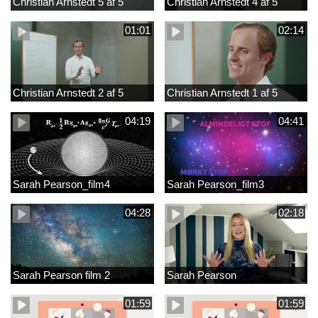
Christian Arnstedt 5 af 5
Christian Arnstedt 4 af 5
01:01
02:14
Christian Arnstedt 2 af 5
Christian Arnstedt 1 af 5
04:19
04:41
Sarah Pearson_film4
Sarah Pearson_film3
04:28
02:18
Sarah Pearson film 2
Sarah Pearson
01:59
01:59