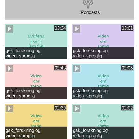
Podcasts
03:24
03:01
gsk_forskning og
gsk_forskning og
viden_sproglig
viden_sproglig
forståelse_VUC Rambøll
forståelse_Støt dit barns
læsevanskeligheder.mp4
første læsning 6-8 år.mp4
02:43
02:05
gsk_forskning og
gsk_forskning og
viden_sproglig
viden_sproglig
forståelse_Støt dit barns
forståelse_Snak med dit barn
fortsatte læsning 8-10 år.mp4
6 mdr-2 år.mp4
02:39
02:02
gsk_forskning og
gsk_forskning og
viden_sproglig
viden_sproglig