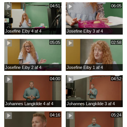
04:51
06:05
Josefine Eiby 4 af 4
Josefine Eiby 3 af 4
05:05
02:58
Josefine Eiby 2 af 4
Josefine Eiby 1 af 4
04:00
04:52
Johannes Langkilde 4 af 4
Johannes Langkilde 3 af 4
04:16
05:24