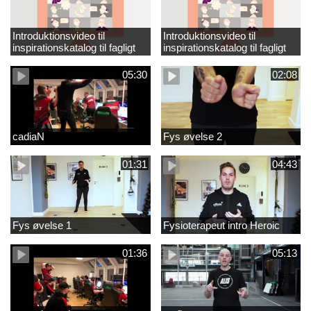
Introduktionsvideo til
Introduktionsvideo til
inspirationskatalog til fagligt
inspirationskatalog til fagligt
løft_tilrettet
løft
05:30
02:08
cadiaN
Fys øvelse 2
01:31
04:43
Fys øvelse 1
Fysioterapeut intro Heroic
01:36
05:13