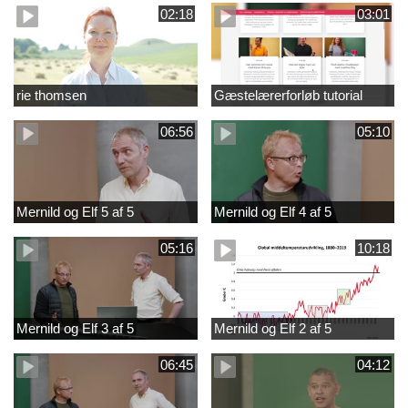
02:18
03:01
rie thomsen
Gæstelærerforløb tutorial
06:56
05:10
Mernild og Elf 5 af 5
Mernild og Elf 4 af 5
05:16
10:18
Mernild og Elf 3 af 5
Mernild og Elf 2 af 5
06:45
04:12