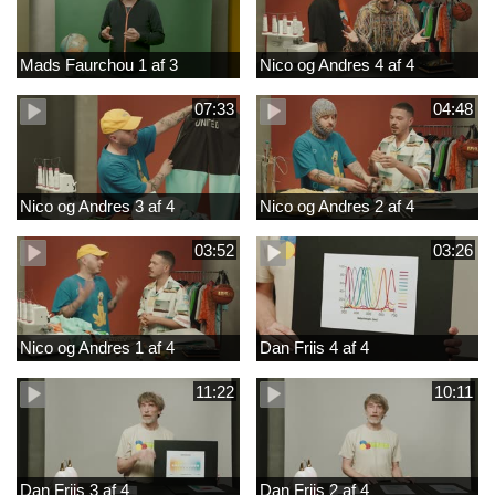
Mads Faurchou 1 af 3
Nico og Andres 4 af 4
07:33
04:48
Nico og Andres 3 af 4
Nico og Andres 2 af 4
03:52
03:26
Nico og Andres 1 af 4
Dan Friis 4 af 4
11:22
10:11
Dan Friis 3 af 4
Dan Friis 2 af 4