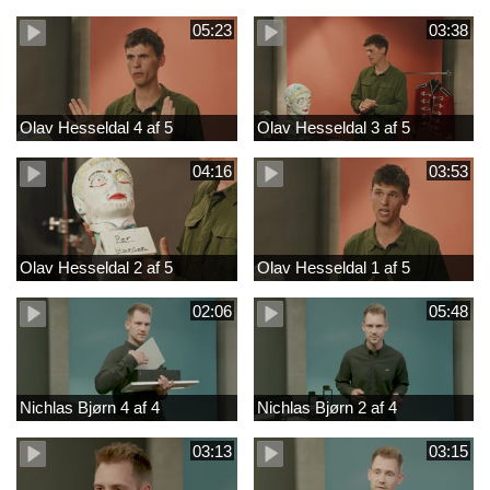
05:23
03:38
Olav Hesseldal 4 af 5
Olav Hesseldal 3 af 5
04:16
03:53
Olav Hesseldal 2 af 5
Olav Hesseldal 1 af 5
02:06
05:48
Nichlas Bjørn 4 af 4
Nichlas Bjørn 2 af 4
03:13
03:15