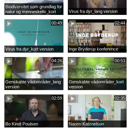
Biodiversitet som grundlag for
Virus fra dyr_lang version
natur og menneskeliv_kort
version
00:49
02:44
Virus fra dyr_kort version
Inge Bryderup konference
04:26
00:53
Genskabte vådområder_lang
Genskabte vådområder_kort
version
version
02:59
02:35
Bo Kindt Poulsen
Naomi Katznelson