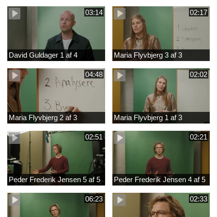
03:14
02:17
David Guldager 1 af 4
Maria Flyvbjerg 3 af 3
04:48
02:02
Maria Flyvbjerg 2 af 3
Maria Flyvbjerg 1 af 3
02:51
02:21
Peder Frederik Jensen 5 af 5
Peder Frederik Jensen 4 af 5
06:23
02:33