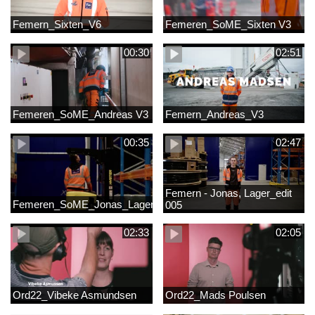
Femern_Sixten_V6
Femeren_SoME_Sixten V3
00:30
02:51
Femeren_SoME_Andreas V3
Femern_Andreas_V3
00:35
02:47
Femern - Jonas, Lager_edit
Femeren_SoME_Jonas_Lager
005
02:33
02:05
Ord22_Vibeke Asmundsen
Ord22_Mads Poulsen