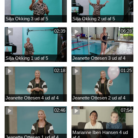
Silja Okking 3 ud af 5
Silja Okking 2 ud af 5
02:39
06:28
Silja Okking 1 ud af 5
Jeanette Ottesen 3 ud af 4
02:18
01:25
Jeanette Ottesen 4 ud af 4
Jeanette Ottesen 2 ud af 4
02:46
07:54
Marianne Iben Hansen 4 ud
Jeanette Ottesen 1 ud af 4
af 4