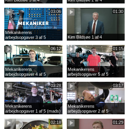
03:06
01:30
Mekanikerens
Kim Bildsøe 1 af 4
arbejdsopgaver 3 af 5
(lærepladssøgning)
06:12
01:15
Mekanikerens
Mekanikerens
arbejdsopgaver 4 af 5
arbejdsopgaver 5 af 5
(Frederik Vesti)
(Frederik Vesti)
03:28
03:17
Mekanikerens
Mekanikerens
arbejdsopgaver 1 af 5 (mads)
arbejdsopgaver 2 af 5
(magnus)
02:18
01:29