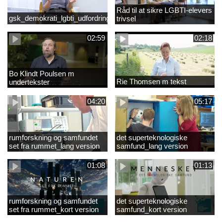
Råd til at sikre LGBTI-elevers
gsk_demokrati_lgbti_udfordringer
trivsel
02:59
02:18
Bo Klindt Poulsen m
Rie Thomsen m tekst
undertekster
04:20
05:17
rumforskning og samfundet
det superteknologiske
set fra rummet_lang version
samfund_lang version
01:08
01:13
rumforskning og samfundet
det superteknologiske
set fra rummet_kort version
samfund_kort version