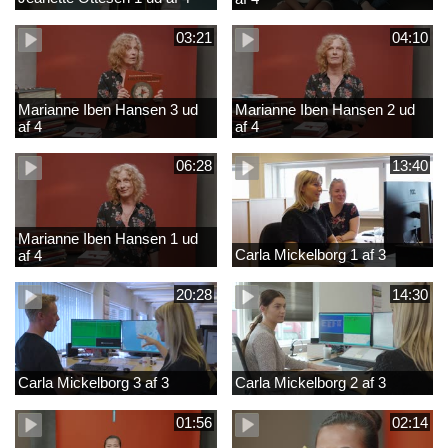
03:21
04:10
Marianne Iben Hansen 3 ud
Marianne Iben Hansen 2 ud
af 4
af 4
06:28
13:40
Marianne Iben Hansen 1 ud
Carla Mickelborg 1 af 3
af 4
20:28
14:30
Carla Mickelborg 3 af 3
Carla Mickelborg 2 af 3
01:56
02:14