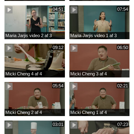
04:51
07:54
Maria Jarjis video 2 af 3
Maria Jarjis video 1 af 3
09:12
06:50
Micki Cheng 4 af 4
Micki Cheng 3 af 4
05:54
02:21
Micki Cheng 2 af 4
Micki Cheng 1 af 4
03:01
07:23