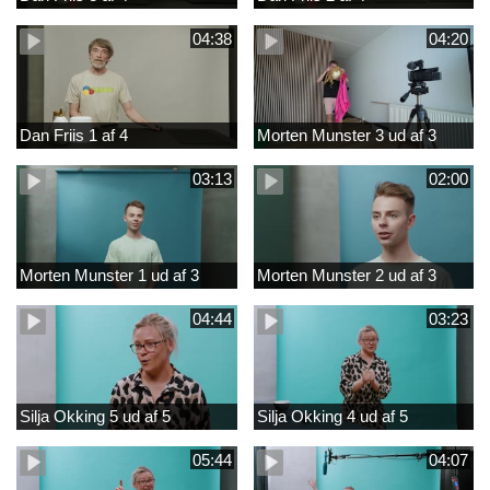
04:38
04:20
Dan Friis 1 af 4
Morten Munster 3 ud af 3
03:13
02:00
Morten Munster 1 ud af 3
Morten Munster 2 ud af 3
04:44
03:23
Silja Okking 5 ud af 5
Silja Okking 4 ud af 5
05:44
04:07