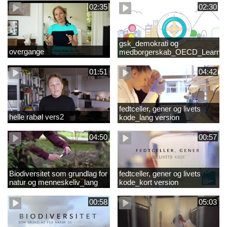
02:35
02:30
gsk_demokrati og
overgange
medborgerskab_OECD_Learnin
Compass 2030
01:51
04:42
fedtceller, gener og livets
helle rabøl vers2
kode_lang version
04:50
00:57
Biodiversitet som grundlag for
fedtceller, gener og livets
natur og menneskeliv_lang
kode_kort version
version
00:58
05:03