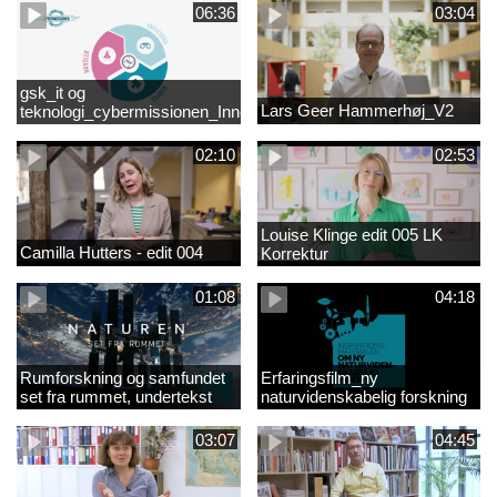
06:36
03:04
gsk_it og
Lars Geer Hammerhøj_V2
teknologi_cybermissionen_Innovationscirklen
02:10
02:53
Louise Klinge edit 005 LK
Camilla Hutters - edit 004
Korrektur
01:08
04:18
Rumforskning og samfundet
Erfaringsfilm_ny
set fra rummet, undertekst
naturvidenskabelig forskning
03:07
04:45