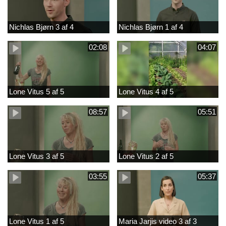
Nichlas Bjørn 3 af 4
Nichlas Bjørn 1 af 4
02:08
04:07
Lone Vitus 5 af 5
Lone Vitus 4 af 5
08:57
05:51
Lone Vitus 3 af 5
Lone Vitus 2 af 5
03:55
05:37
Lone Vitus 1 af 5
Maria Jarjis video 3 af 3