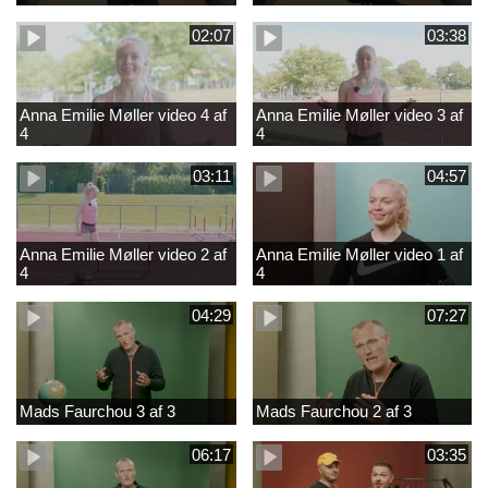
02:07
03:38
Anna Emilie Møller video 4 af
Anna Emilie Møller video 3 af
4
4
03:11
04:57
Anna Emilie Møller video 2 af
Anna Emilie Møller video 1 af
4
4
04:29
07:27
Mads Faurchou 3 af 3
Mads Faurchou 2 af 3
06:17
03:35