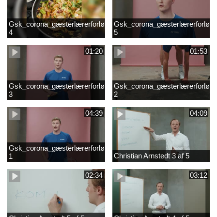
Gsk_corona_gæsterlærerforløb_Axelsen_del
Gsk_corona_gæsterlærerforløb_
4
5
01:20
01:53
Gsk_corona_gæsterlærerforløb_Axelsen_del
Gsk_corona_gæsterlærerforløb_
3
2
04:39
04:09
Gsk_corona_gæsterlærerforløb_Axelsen_del
Christian Arnstedt 3 af 5
1
02:34
03:12