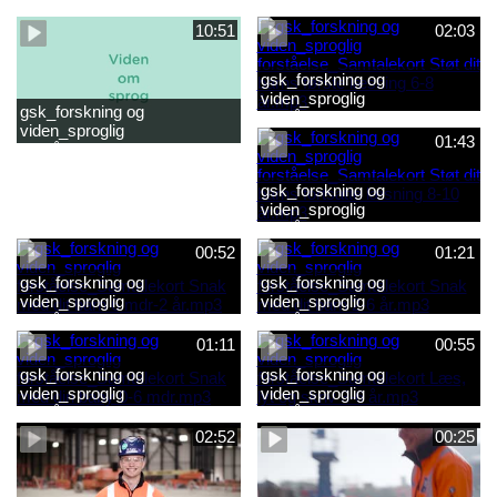
forståelse_Snak med dit barn
forståelse_Snak med din
2-6 år.mp4
baby 0-6 mdr.mp4
10:51
02:03
gsk_forskning og
viden_sproglig
gsk_forskning og
forståelse_Samtalekort Støt
viden_sproglig
dit barns første læsning 6-8
01:43
forståelse_Barnets sproglige
år.mp3
udvikling 0-10 år_samlet
film.mp4
gsk_forskning og
viden_sproglig
forståelse_Samtalekort Støt
dit barns fortsatte læsning 8-
00:52
01:21
10 år.mp3
gsk_forskning og
gsk_forskning og
viden_sproglig
viden_sproglig
forståelse_Samtalekort Snak
forståelse_Samtalekort Snak
med dit barn 6 mdr-2 år.mp3
med dit barn 2-6 år.mp3
01:11
00:55
gsk_forskning og
gsk_forskning og
viden_sproglig
viden_sproglig
forståelse_Samtalekort Snak
forståelse_Samtalekort Læs,
med din baby 0-6 mdr.mp3
lyt og skriv 3-6 år.mp3
02:52
00:25