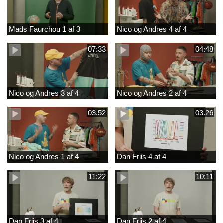
Mads Faurchou 1 af 3
Nico og Andres 4 af 4
07:33
04:48
Nico og Andres 3 af 4
Nico og Andres 2 af 4
03:52
03:26
Nico og Andres 1 af 4
Dan Friis 4 af 4
11:22
10:11
Dan Friis 3 af 4
Dan Friis 2 af 4