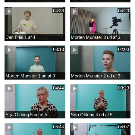
04:38
04:20
Dan Friis 1 af 4
Morten Munster 3 ud af 3
03:13
02:00
Morten Munster 1 ud af 3
Morten Munster 2 ud af 3
04:44
03:23
Silja Okking 5 ud af 5
Silja Okking 4 ud af 5
05:44
04:07