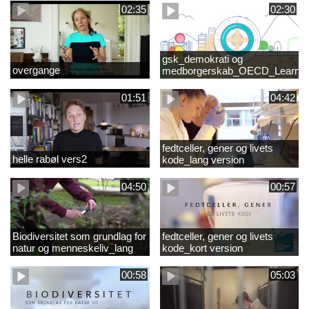
02:35
02:30
gsk_demokrati og
overgange
medborgerskab_OECD_Learnin
Compass 2030
01:51
04:42
fedtceller, gener og livets
helle rabøl vers2
kode_lang version
04:50
00:57
Biodiversitet som grundlag for
fedtceller, gener og livets
natur og menneskeliv_lang
kode_kort version
version
00:58
05:03