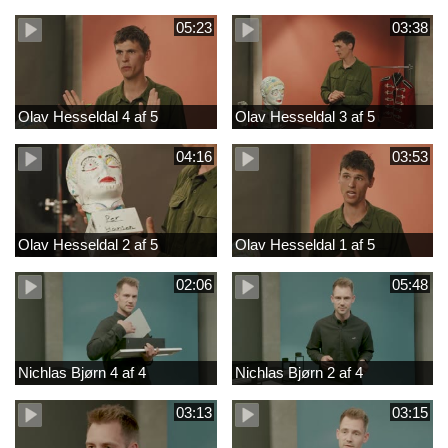
05:23
03:38
Olav Hesseldal 4 af 5
Olav Hesseldal 3 af 5
04:16
03:53
Olav Hesseldal 2 af 5
Olav Hesseldal 1 af 5
02:06
05:48
Nichlas Bjørn 4 af 4
Nichlas Bjørn 2 af 4
03:13
03:15