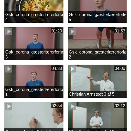
Gsk_corona_gæsterlærerforløb_Axelsen_del
Gsk_corona_gæsterlærerforløb_
4
5
01:20
01:53
Gsk_corona_gæsterlærerforløb_Axelsen_del
Gsk_corona_gæsterlærerforløb_
3
2
04:39
04:09
Gsk_corona_gæsterlærerforløb_Axelsen_del
Christian Arnstedt 3 af 5
1
02:34
03:12