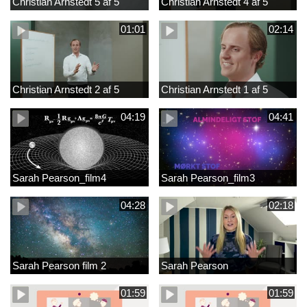
Christian Arnstedt 5 af 5
Christian Arnstedt 4 af 5
01:01
02:14
Christian Arnstedt 2 af 5
Christian Arnstedt 1 af 5
04:19
04:41
Sarah Pearson_film4
Sarah Pearson_film3
04:28
02:18
Sarah Pearson film 2
Sarah Pearson
01:59
01:59