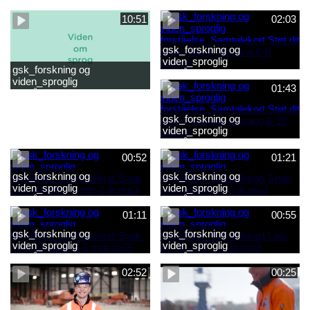
forståelse_Snak med dit barn
forståelse_Snak med din
2-6 år.mp4
baby 0-6 mdr.mp4
10:51
02:03
gsk_forskning og
viden_sproglig
gsk_forskning og
forståelse_Samtalekort Støt
viden_sproglig
dit barns første læsning 6-8
01:43
forståelse_Barnets sproglige
år.mp3
udvikling 0-10 år_samlet
film.mp4
gsk_forskning og
viden_sproglig
forståelse_Samtalekort Støt
dit barns fortsatte læsning 8-
00:52
01:21
10 år.mp3
gsk_forskning og
gsk_forskning og
viden_sproglig
viden_sproglig
forståelse_Samtalekort Snak
forståelse_Samtalekort Snak
med dit barn 6 mdr-2 år.mp3
med dit barn 2-6 år.mp3
01:11
00:55
gsk_forskning og
gsk_forskning og
viden_sproglig
viden_sproglig
forståelse_Samtalekort Snak
forståelse_Samtalekort Læs,
med din baby 0-6 mdr.mp3
lyt og skriv 3-6 år.mp3
02:52
00:25