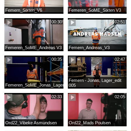
Femern_Sixten_V6
Femeren_SoME_Sixten V3
00:30
02:51
Femeren_SoME_Andreas V3
Femern_Andreas_V3
00:35
02:47
Femern - Jonas, Lager_edit
Femeren_SoME_Jonas_Lager
005
02:33
02:05
Ord22_Vibeke Asmundsen
Ord22_Mads Poulsen