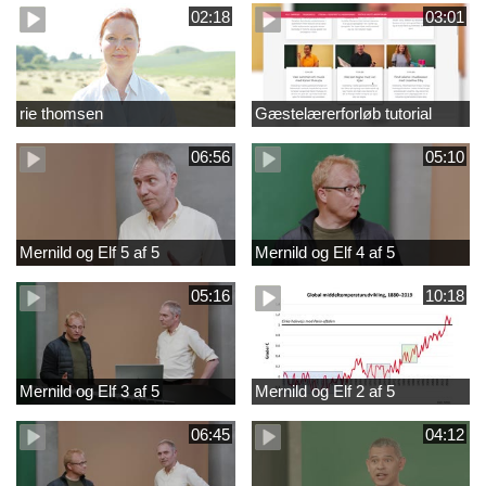
02:18
03:01
rie thomsen
Gæstelærerforløb tutorial
06:56
05:10
Mernild og Elf 5 af 5
Mernild og Elf 4 af 5
05:16
10:18
Mernild og Elf 3 af 5
Mernild og Elf 2 af 5
06:45
04:12