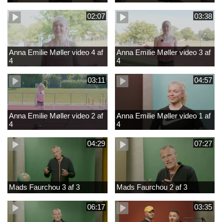
02:07
03:38
Anna Emilie Møller video 4 af
Anna Emilie Møller video 3 af
4
4
03:11
04:57
Anna Emilie Møller video 2 af
Anna Emilie Møller video 1 af
4
4
04:29
07:27
Mads Faurchou 3 af 3
Mads Faurchou 2 af 3
06:17
03:35