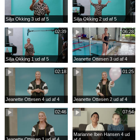
Silja Okking 3 ud af 5
Silja Okking 2 ud af 5
02:39
06:28
Silja Okking 1 ud af 5
Jeanette Ottesen 3 ud af 4
02:18
01:25
Jeanette Ottesen 4 ud af 4
Jeanette Ottesen 2 ud af 4
02:46
07:54
Marianne Iben Hansen 4 ud
Jeanette Ottesen 1 ud af 4
af 4