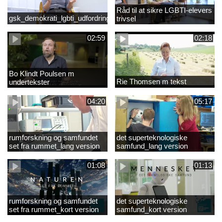
Råd til at sikre LGBTI-elevers
gsk_demokrati_lgbti_udfordringer
trivsel
02:59
02:18
Bo Klindt Poulsen m
Rie Thomsen m tekst
undertekster
04:20
05:17
rumforskning og samfundet
det superteknologiske
set fra rummet_lang version
samfund_lang version
01:08
01:13
rumforskning og samfundet
det superteknologiske
set fra rummet_kort version
samfund_kort version