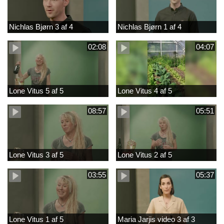
Nichlas Bjørn 3 af 4
Nichlas Bjørn 1 af 4
02:08
04:07
Lone Vitus 5 af 5
Lone Vitus 4 af 5
08:57
05:51
Lone Vitus 3 af 5
Lone Vitus 2 af 5
03:55
05:37
Lone Vitus 1 af 5
Maria Jarjis video 3 af 3