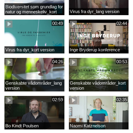
Biodiversitet som grundlag for
Virus fra dyr_lang version
natur og menneskeliv_kort
version
00:49
02:44
Virus fra dyr_kort version
Inge Bryderup konference
04:26
00:53
Genskabte vådområder_lang
Genskabte vådområder_kort
version
version
02:59
02:35
Bo Kindt Poulsen
Naomi Katznelson