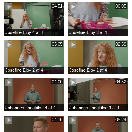
04:51
06:05
Josefine Eiby 4 af 4
Josefine Eiby 3 af 4
05:05
02:58
Josefine Eiby 2 af 4
Josefine Eiby 1 af 4
04:00
04:52
Johannes Langkilde 4 af 4
Johannes Langkilde 3 af 4
04:16
05:24