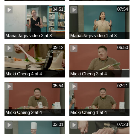
04:51
07:54
Maria Jarjis video 2 af 3
Maria Jarjis video 1 af 3
09:12
06:50
Micki Cheng 4 af 4
Micki Cheng 3 af 4
05:54
02:21
Micki Cheng 2 af 4
Micki Cheng 1 af 4
03:01
07:23