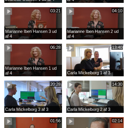
03:21
04:10
Marianne Iben Hansen 3 ud
Marianne Iben Hansen 2 ud
af 4
af 4
06:28
13:40
Marianne Iben Hansen 1 ud
Carla Mickelborg 1 af 3
af 4
20:28
14:30
Carla Mickelborg 3 af 3
Carla Mickelborg 2 af 3
01:56
02:14