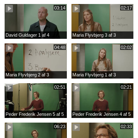
03:14
02:17
David Guldager 1 af 4
Maria Flyvbjerg 3 af 3
04:48
02:02
Maria Flyvbjerg 2 af 3
Maria Flyvbjerg 1 af 3
02:51
02:21
Peder Frederik Jensen 5 af 5
Peder Frederik Jensen 4 af 5
06:23
02:33