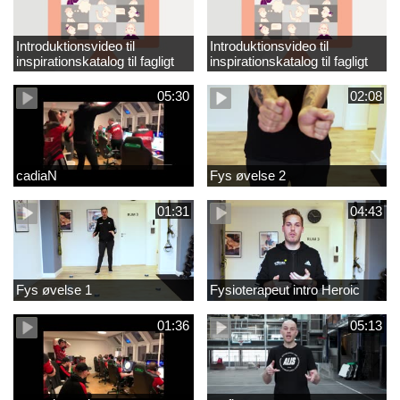
Introduktionsvideo til
Introduktionsvideo til
inspirationskatalog til fagligt
inspirationskatalog til fagligt
løft_tilrettet
løft
05:30
02:08
cadiaN
Fys øvelse 2
01:31
04:43
Fys øvelse 1
Fysioterapeut intro Heroic
01:36
05:13