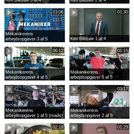
03:06
01:30
Mekanikerens
Kim Bildsøe 1 af 4
arbejdsopgaver 3 af 5
(lærepladssøgning)
06:12
01:15
Mekanikerens
Mekanikerens
arbejdsopgaver 4 af 5
arbejdsopgaver 5 af 5
(Frederik Vesti)
(Frederik Vesti)
03:28
03:17
Mekanikerens
Mekanikerens
arbejdsopgaver 1 af 5 (mads)
arbejdsopgaver 2 af 5
(magnus)
02:18
01:29