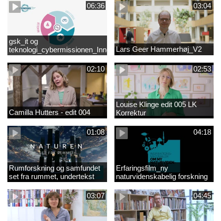
06:36
03:04
gsk_it og
Lars Geer Hammerhøj_V2
teknologi_cybermissionen_Innovationscirklen
02:10
02:53
Louise Klinge edit 005 LK
Camilla Hutters - edit 004
Korrektur
01:08
04:18
Rumforskning og samfundet
Erfaringsfilm_ny
set fra rummet, undertekst
naturvidenskabelig forskning
03:07
04:45