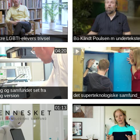
ikre LGBTI-elevers trivsel
Bo Klindt Poulsen m undertekste
04:20
g og samfundet set fra
det superteknologiske samfund_
g version
01:13