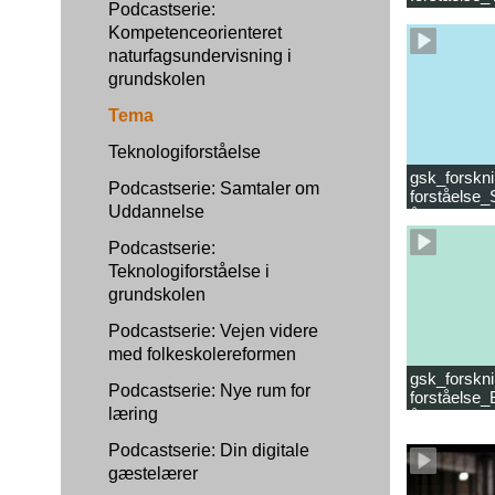
Podcastserie:
læsevanske
Kompetenceorienteret
naturfagsundervisning i
grundskolen
Tema
Teknologiforståelse
gsk_forskni
Podcastserie: Samtaler om
forståelse_
Uddannelse
år.mp4
Podcastserie:
Teknologiforståelse i
grundskolen
Podcastserie: Vejen videre
med folkeskolereformen
gsk_forskni
Podcastserie: Nye rum for
forståelse_
læring
år_samlet f
Podcastserie: Din digitale
gæstelærer