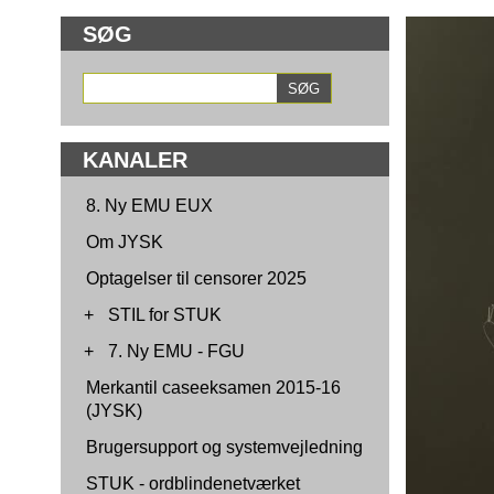
SØG
KANALER
8. Ny EMU EUX
Om JYSK
Optagelser til censorer 2025
+
STIL for STUK
+
7. Ny EMU - FGU
Merkantil caseeksamen 2015-16
(JYSK)
Brugersupport og systemvejledning
STUK - ordblindenetværket