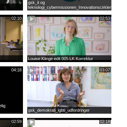
gsk_it og
teknologi_cybermissionen_Innovationscirklen
02:10
02:53
Louise Klinge edit 005 LK Korrektur
04:18
03:07
lig
gsk_demokrati_lgbti_udfordringer
02:59
02:18