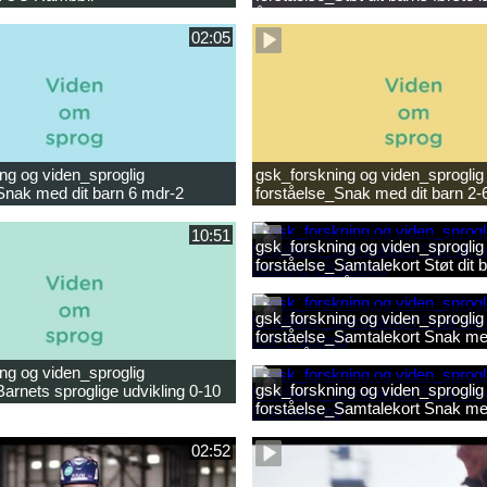
ligheder.mp4
år.mp4
02:05
ng og viden_sproglig
gsk_forskning og viden_sproglig
Snak med dit barn 6 mdr-2
forståelse_Snak med dit barn 2-
10:51
gsk_forskning og viden_sproglig
forståelse_Samtalekort Støt dit b
læsning 6-8 år.mp3
gsk_forskning og viden_sproglig
forståelse_Samtalekort Snak med
mdr-2 år.mp3
ng og viden_sproglig
gsk_forskning og viden_sproglig
Barnets sproglige udvikling 0-10
forståelse_Samtalekort Snak me
ilm.mp4
0-6 mdr.mp3
02:52