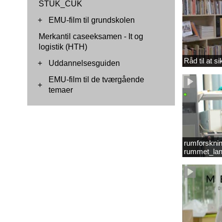
STUK_CUK
+
EMU-film til grundskolen
Merkantil caseeksamen - It og
logistik (HTH)
Råd til at s
+
Uddannelsesguiden
EMU-film til de tværgående
+
temaer
rumforsknin
rummet_lan