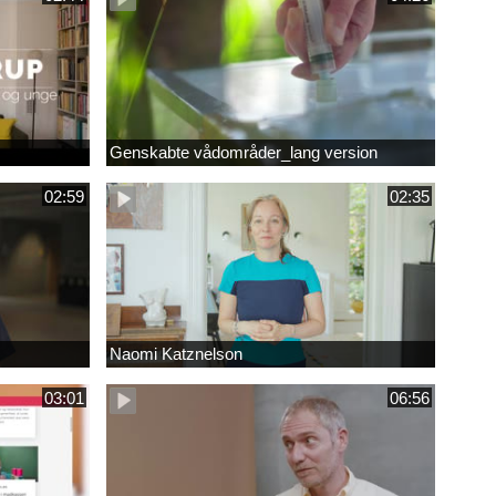
Genskabte vådområder_lang version
02:59
02:35
Naomi Katznelson
03:01
06:56