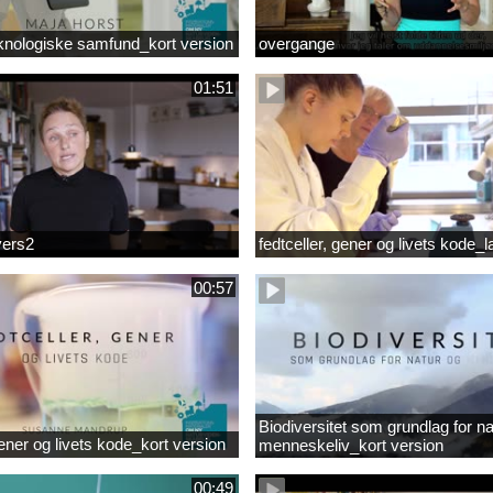
knologiske samfund_kort version
overgange
01:51
vers2
fedtceller, gener og livets kode_
00:57
Biodiversitet som grundlag for na
gener og livets kode_kort version
menneskeliv_kort version
00:49