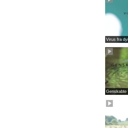
Virus fra dy
Genskabte 