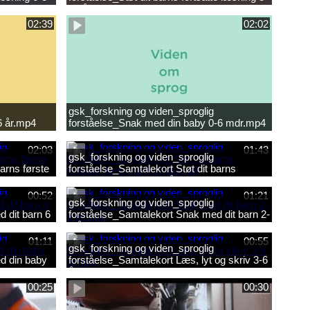
10 år.mp4
02:39
02:02
gsk_forskning og viden_sproglig
6 år.mp4
forståelse_Snak med din baby 0-6 mdr.mp4
02:03
01:43
gsk_forskning og viden_sproglig
arns første
forståelse_Samtalekort Støt dit barns
fortsatte læsning 8-10 år.mp3
00:52
01:21
gsk_forskning og viden_sproglig
 dit barn 6
forståelse_Samtalekort Snak med dit barn 2-
6 år.mp3
01:11
00:55
gsk_forskning og viden_sproglig
d din baby
forståelse_Samtalekort Læs, lyt og skriv 3-6
år.mp3
00:25
00:30