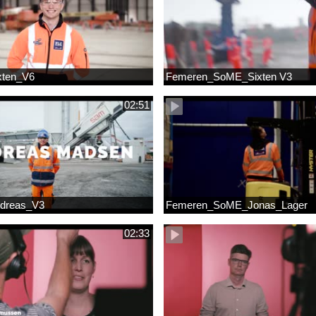
xten_V6
Femeren_SoME_Sixten V3
02:51
dreas_V3
Femeren_SoME_Jonas_Lager
02:33