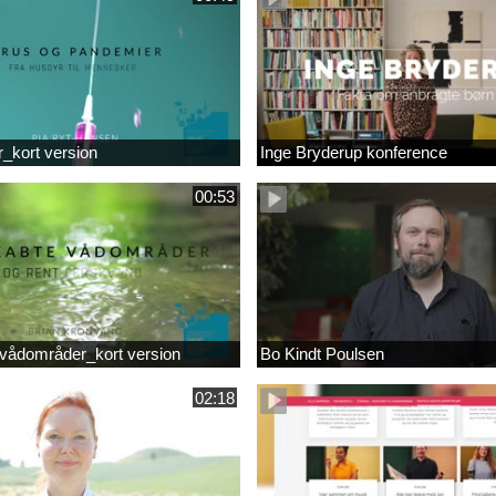
r_kort version
Inge Bryderup konference
00:53
vådområder_kort version
Bo Kindt Poulsen
02:18