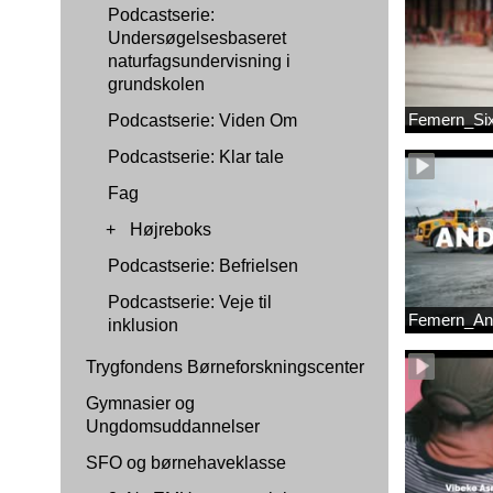
Podcastserie:
Undersøgelsesbaseret
naturfagsundervisning i
grundskolen
Femern_Si
Podcastserie: Viden Om
Podcastserie: Klar tale
Fag
+
Højreboks
Podcastserie: Befrielsen
Podcastserie: Veje til
Femern_An
inklusion
Trygfondens Børneforskningscenter
Gymnasier og
Ungdomsuddannelser
SFO og børnehaveklasse