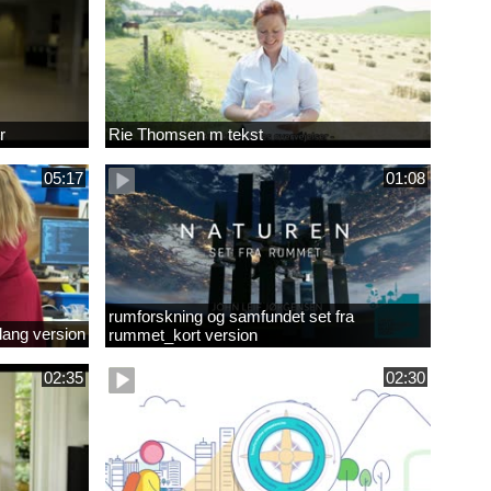
r
Rie Thomsen m tekst
05:17
01:08
rumforskning og samfundet set fra
lang version
rummet_kort version
02:35
02:30