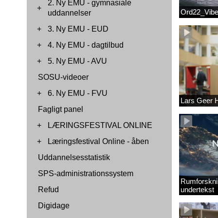
2. Ny EMU - gymnasiale
+
Ord22_Vib
uddannelser
+
3. Ny EMU - EUD
+
4. Ny EMU - dagtilbud
+
5. Ny EMU - AVU
SOSU-videoer
+
6. Ny EMU - FVU
Lars Geer
Fagligt panel
+
LÆRINGSFESTIVAL ONLINE
+
Læringsfestival Online - åben
Uddannelsesstatistik
SPS-administrationssystem
Rumforskni
Refud
undertekst
Digidage