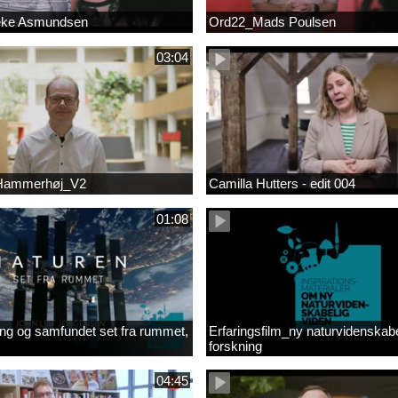
eke Asmundsen
Ord22_Mads Poulsen
03:04
 Hammerhøj_V2
Camilla Hutters - edit 004
01:08
ng og samfundet set fra rummet,
Erfaringsfilm_ny naturvidenskabe
forskning
04:45