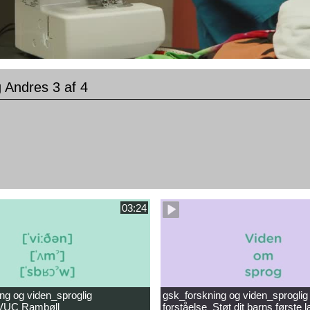
 Andres 3 af 4
03:24
ng og viden_sproglig
gsk_forskning og viden_sproglig
_VUC Rambøll
forståelse_Støt dit barns første 