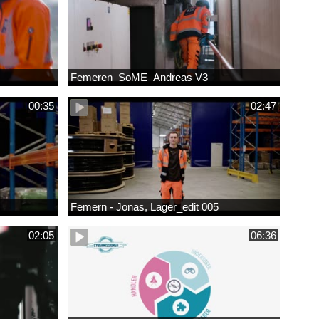
Femeren_SoME_Andreas V3
00:35
02:47
Femern - Jonas, Lager_edit 005
02:05
06:36