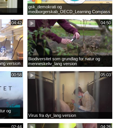
gsk_demokrati og
medborgerskab_OECD_Learning Compass
2030
04:42
04:50
Biodiversitet som grundlag for natur og
lang version
menneskeliv_lang version
00:58
05:03
tur og
Virus fra dyr_lang version
02:44
04:26