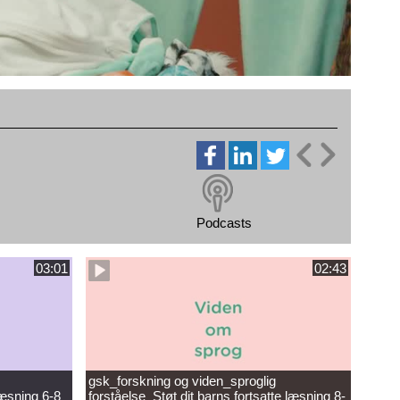
Podcasts
03:01
02:43
gsk_forskning og viden_sproglig
læsning 6-8
forståelse_Støt dit barns fortsatte læsning 8-