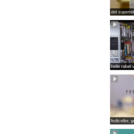
det superte
helle rabøl 
fedtceller, 