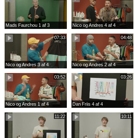
Mads Faurchou 1 af 3
Nico og Andres 4 af 4
07:33
04:48
Nico og Andres 3 af 4
Nico og Andres 2 af 4
03:52
03:26
Nico og Andres 1 af 4
Dan Friis 4 af 4
11:22
10:11