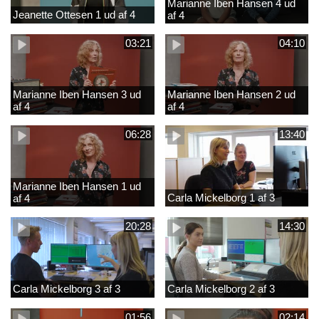
Marianne Iben Hansen 4 ud
Jeanette Ottesen 1 ud af 4
af 4
03:21
04:10
Marianne Iben Hansen 3 ud
Marianne Iben Hansen 2 ud
af 4
af 4
06:28
13:40
Marianne Iben Hansen 1 ud
Carla Mickelborg 1 af 3
af 4
20:28
14:30
Carla Mickelborg 3 af 3
Carla Mickelborg 2 af 3
01:56
02:14