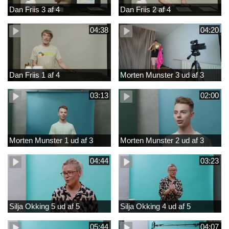
Dan Friis 3 af 4
Dan Friis 2 af 4
04:38
04:20
Dan Friis 1 af 4
Morten Munster 3 ud af 3
03:13
02:00
Morten Munster 1 ud af 3
Morten Munster 2 ud af 3
04:44
03:23
Silja Okking 5 ud af 5
Silja Okking 4 ud af 5
05:44
04:07