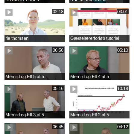
02:18
03:01
rie thomsen
Gæstelærerforløb tutorial
06:56
05:10
Mernild og Elf 5 af 5
Mernild og Elf 4 af 5
05:16
10:18
Mernild og Elf 3 af 5
Mernild og Elf 2 af 5
06:45
04:12