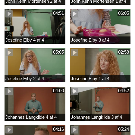
John Kenn Mortensen 2 af 4
John Kenn Mortensen 1 af 4
04:51
06:05
Josefine Eiby 4 af 4
Josefine Eiby 3 af 4
05:05
02:58
Josefine Eiby 2 af 4
Josefine Eiby 1 af 4
04:00
04:52
Johannes Langkilde 4 af 4
Johannes Langkilde 3 af 4
04:16
05:24