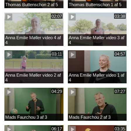
Thomas Buttenschon 2 af 5
Thomas Buttenschon 1 af 5
02:07
03:38
Anna Emilie Møller video 4 af
Anna Emilie Møller video 3 af
4
4
03:11
04:57
Anna Emilie Møller video 2 af
Anna Emilie Møller video 1 af
4
4
04:29
07:27
Mads Faurchou 3 af 3
Mads Faurchou 2 af 3
06:17
03:35