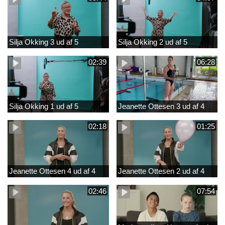
Silja Okking 3 ud af 5
Silja Okking 2 ud af 5
02:39
06:28
Silja Okking 1 ud af 5
Jeanette Ottesen 3 ud af 4
02:18
01:25
Jeanette Ottesen 4 ud af 4
Jeanette Ottesen 2 ud af 4
02:46
07:54