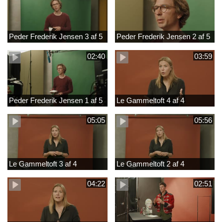
Peder Frederik Jensen 3 af 5
Peder Frederik Jensen 2 af 5
02:40
03:59
Peder Frederik Jensen 1 af 5
Le Gammeltoft 4 af 4
05:05
05:56
Le Gammeltoft 3 af 4
Le Gammeltoft 2 af 4
04:22
02:51