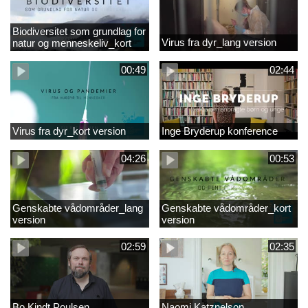
Biodiversitet som grundlag for
Virus fra dyr_lang version
natur og menneskeliv_kort
version
00:49
02:44
Virus fra dyr_kort version
Inge Bryderup konference
04:26
00:53
Genskabte vådområder_lang
Genskabte vådområder_kort
version
version
02:59
02:35
Bo Kindt Poulsen
Naomi Katznelson