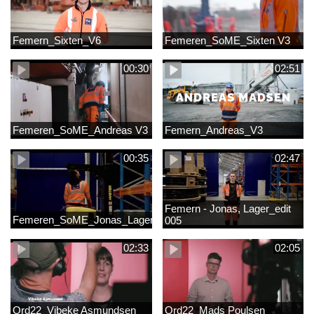
Femern_Sixten_V6
Femeren_SoME_Sixten V3
00:30
02:51
Femeren_SoME_Andreas V3
Femern_Andreas_V3
00:35
02:47
Femern - Jonas, Lager_edit
Femeren_SoME_Jonas_Lager
005
02:33
02:05
Ord22_Vibeke Asmundsen
Ord22_Mads Poulsen