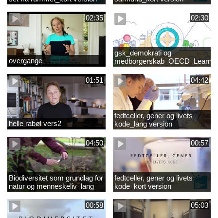
02:35
02:30
gsk_demokrati og
overgange
medborgerskab_OECD_Learnin
Compass 2030
01:51
04:42
fedtceller, gener og livets
helle rabøl vers2
kode_lang version
04:50
00:57
Biodiversitet som grundlag for
fedtceller, gener og livets
natur og menneskeliv_lang
kode_kort version
version
00:58
05:03