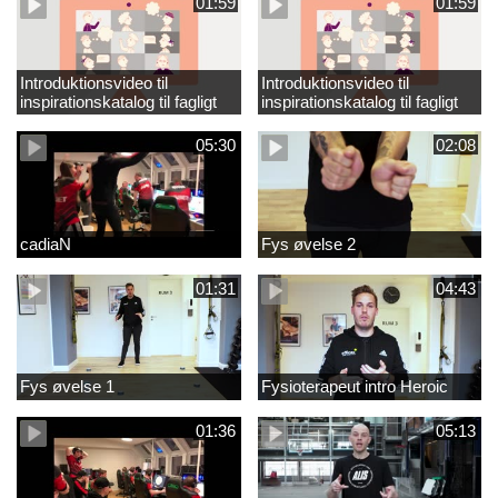
01:59
01:59
Introduktionsvideo til
Introduktionsvideo til
inspirationskatalog til fagligt
inspirationskatalog til fagligt
løft_tilrettet
løft
05:30
02:08
cadiaN
Fys øvelse 2
01:31
04:43
Fys øvelse 1
Fysioterapeut intro Heroic
01:36
05:13