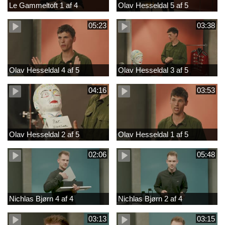
Le Gammeltoft 1 af 4
Olav Hesseldal 5 af 5
05:23
03:38
Olav Hesseldal 4 af 5
Olav Hesseldal 3 af 5
04:16
03:53
Olav Hesseldal 2 af 5
Olav Hesseldal 1 af 5
02:06
05:48
Nichlas Bjørn 4 af 4
Nichlas Bjørn 2 af 4
03:13
03:15