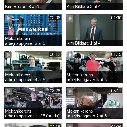
Kim Bildsøe 3 af 4
Kim Bildsøe 2 af 4
03:06
01:30
Mekanikerens
Kim Bildsøe 1 af 4
arbejdsopgaver 3 af 5
(lærepladssøgning)
06:12
01:15
Mekanikerens
Mekanikerens
arbejdsopgaver 4 af 5
arbejdsopgaver 5 af 5
(Frederik Vesti)
(Frederik Vesti)
03:28
03:17
Mekanikerens
Mekanikerens
arbejdsopgaver 1 af 5 (mads)
arbejdsopgaver 2 af 5
(magnus)
02:18
01:29