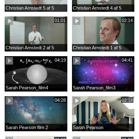
Christian Arnstedt 5 af 5
Christian Arnstedt 4 af 5
01:01
02:14
Christian Arnstedt 2 af 5
Christian Arnstedt 1 af 5
04:19
04:41
Sarah Pearson_film4
Sarah Pearson_film3
04:28
02:18
Sarah Pearson film 2
Sarah Pearson