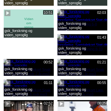
viden_sproglig
viden_sproglig
forståelse_Snak med dit barn
forståelse_Snak med din
2-6 år.mp4
baby 0-6 mdr.mp4
10:51
02:03
gsk_forskning og
viden_sproglig
gsk_forskning og
forståelse_Samtalekort Støt
viden_sproglig
dit barns første læsning 6-8
01:43
forståelse_Barnets sproglige
år.mp3
udvikling 0-10 år_samlet
film.mp4
gsk_forskning og
viden_sproglig
forståelse_Samtalekort Støt
dit barns fortsatte læsning 8-
00:52
01:21
10 år.mp3
gsk_forskning og
gsk_forskning og
viden_sproglig
viden_sproglig
forståelse_Samtalekort Snak
forståelse_Samtalekort Snak
med dit barn 6 mdr-2 år.mp3
med dit barn 2-6 år.mp3
01:11
00:55
gsk_forskning og
gsk_forskning og
viden_sproglig
viden_sproglig
forståelse_Samtalekort Snak
forståelse_Samtalekort Læs,
med din baby 0-6 mdr.mp3
lyt og skriv 3-6 år.mp3
02:52
00:25