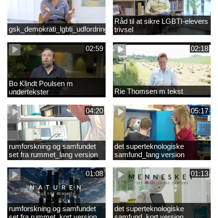
Råd til at sikre LGBTI-elevers
gsk_demokrati_lgbti_udfordringer
trivsel
02:59
02:18
Bo Klindt Poulsen m
Rie Thomsen m tekst
undertekster
04:20
05:17
rumforskning og samfundet
det superteknologiske
set fra rummet_lang version
samfund_lang version
01:08
01:13
rumforskning og samfundet
det superteknologiske
set fra rummet_kort version
samfund_kort version