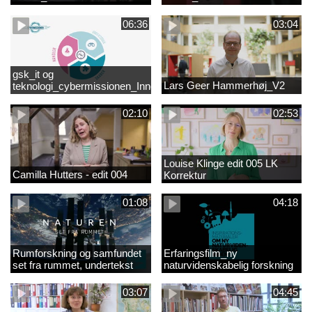
06:36
03:04
gsk_it og
Lars Geer Hammerhøj_V2
teknologi_cybermissionen_Innovationscirklen
02:10
02:53
Louise Klinge edit 005 LK
Camilla Hutters - edit 004
Korrektur
01:08
04:18
Rumforskning og samfundet
Erfaringsfilm_ny
set fra rummet, undertekst
naturvidenskabelig forskning
03:07
04:45