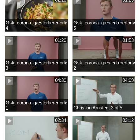
Gsk_corona_gæsterlærerforløb_Axelsen_del
Gsk_corona_gæsterlærerforløb_
4
5
01:20
01:53
Gsk_corona_gæsterlærerforløb_Axelsen_del
Gsk_corona_gæsterlærerforløb_
3
2
04:39
04:09
Gsk_corona_gæsterlærerforløb_Axelsen_del
Christian Arnstedt 3 af 5
1
02:34
03:12