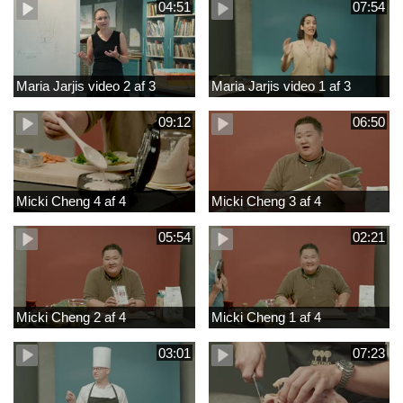
04:51
07:54
Maria Jarjis video 2 af 3
Maria Jarjis video 1 af 3
09:12
06:50
Micki Cheng 4 af 4
Micki Cheng 3 af 4
05:54
02:21
Micki Cheng 2 af 4
Micki Cheng 1 af 4
03:01
07:23