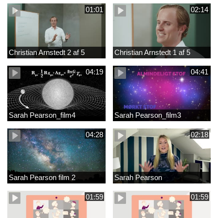
01:01
02:14
Christian Arnstedt 2 af 5
Christian Arnstedt 1 af 5
04:19
04:41
Sarah Pearson_film4
Sarah Pearson_film3
04:28
02:18
Sarah Pearson film 2
Sarah Pearson
01:59
01:59