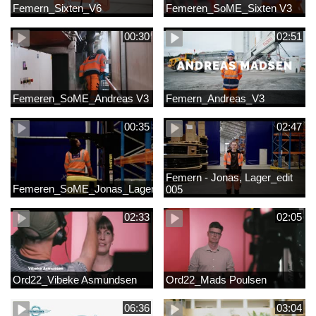
Femern_Sixten_V6
Femeren_SoME_Sixten V3
00:30
02:51
Femeren_SoME_Andreas V3
Femern_Andreas_V3
00:35
02:47
Femern - Jonas, Lager_edit
Femeren_SoME_Jonas_Lager
005
02:33
02:05
Ord22_Vibeke Asmundsen
Ord22_Mads Poulsen
06:36
03:04