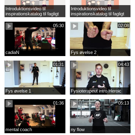
Introduktionsvideo til
Introduktionsvideo til
inspirationskatalog til fagligt
inspirationskatalog til fagligt
løft_tilrettet
løft
05:30
02:08
cadiaN
Fys øvelse 2
01:31
04:43
Fys øvelse 1
Fysioterapeut intro Heroic
01:36
05:13
mental coach
ny flow