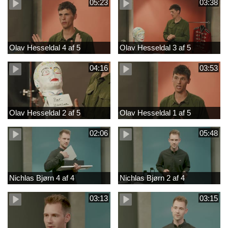
05:23
03:38
Olav Hesseldal 4 af 5
Olav Hesseldal 3 af 5
04:16
03:53
Olav Hesseldal 2 af 5
Olav Hesseldal 1 af 5
02:06
05:48
Nichlas Bjørn 4 af 4
Nichlas Bjørn 2 af 4
03:13
03:15