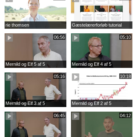
rie thomsen
Gæstelærerforløb tutorial
06:56
05:10
Mernild og Elf 5 af 5
Mernild og Elf 4 af 5
05:16
10:18
Mernild og Elf 3 af 5
Mernild og Elf 2 af 5
06:45
04:12