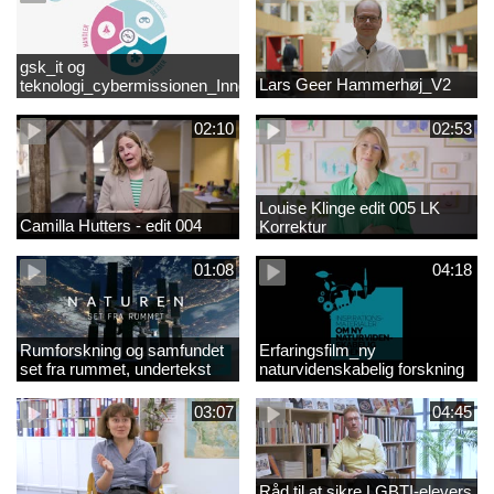
gsk_it og
Lars Geer Hammerhøj_V2
teknologi_cybermissionen_Innovationscirklen
02:10
02:53
Louise Klinge edit 005 LK
Camilla Hutters - edit 004
Korrektur
01:08
04:18
Rumforskning og samfundet
Erfaringsfilm_ny
set fra rummet, undertekst
naturvidenskabelig forskning
03:07
04:45
Råd til at sikre LGBTI-elevers