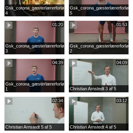
Gsk_corona_gæsterlærerforløb_Axelsen_del
Gsk_corona_gæsterlærerforløb_
4
5
01:20
01:53
Gsk_corona_gæsterlærerforløb_Axelsen_del
Gsk_corona_gæsterlærerforløb_
3
2
04:39
04:09
Gsk_corona_gæsterlærerforløb_Axelsen_del
Christian Arnstedt 3 af 5
1
02:34
03:12
Christian Arnstedt 5 af 5
Christian Arnstedt 4 af 5