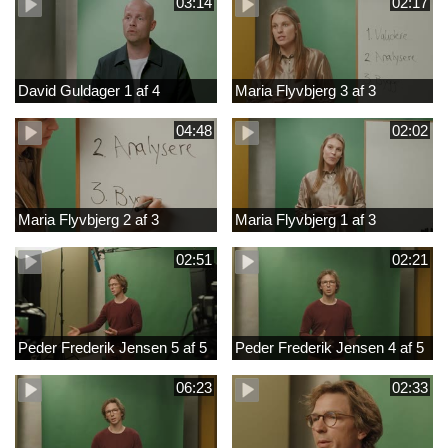
03:14
02:17
David Guldager 1 af 4
Maria Flyvbjerg 3 af 3
04:48
02:02
Maria Flyvbjerg 2 af 3
Maria Flyvbjerg 1 af 3
02:51
02:21
Peder Frederik Jensen 5 af 5
Peder Frederik Jensen 4 af 5
06:23
02:33