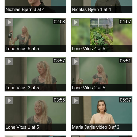
Nichlas Bjørn 3 af 4
Nichlas Bjørn 1 af 4
02:08
04:07
Lone Vitus 5 af 5
Lone Vitus 4 af 5
08:57
05:51
Lone Vitus 3 af 5
Lone Vitus 2 af 5
03:55
05:37
Lone Vitus 1 af 5
Maria Jarjis video 3 af 3