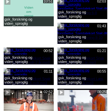
10:51
02:03
gsk_forskning og
viden_sproglig
gsk_forskning og
forståelse_Samtalekort Støt
viden_sproglig
dit barns første læsning 6-8
01:43
forståelse_Barnets sproglige
år.mp3
udvikling 0-10 år_samlet
film.mp4
gsk_forskning og
viden_sproglig
forståelse_Samtalekort Støt
dit barns fortsatte læsning 8-
00:52
01:21
10 år.mp3
gsk_forskning og
gsk_forskning og
viden_sproglig
viden_sproglig
forståelse_Samtalekort Snak
forståelse_Samtalekort Snak
med dit barn 6 mdr-2 år.mp3
med dit barn 2-6 år.mp3
01:11
00:55
gsk_forskning og
gsk_forskning og
viden_sproglig
viden_sproglig
forståelse_Samtalekort Snak
forståelse_Samtalekort Læs,
med din baby 0-6 mdr.mp3
lyt og skriv 3-6 år.mp3
02:52
00:25