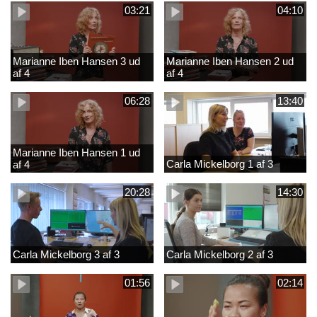
03:21
04:10
Marianne Iben Hansen 3 ud
Marianne Iben Hansen 2 ud
af 4
af 4
06:28
13:40
Marianne Iben Hansen 1 ud
Carla Mickelborg 1 af 3
af 4
20:28
14:30
Carla Mickelborg 3 af 3
Carla Mickelborg 2 af 3
01:56
02:14