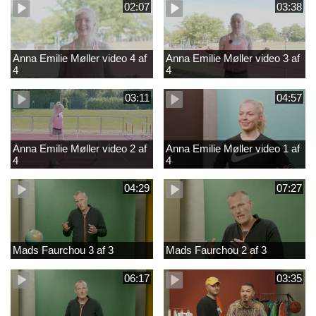
02:07
03:38
Anna Emilie Møller video 4 af
Anna Emilie Møller video 3 af
4
4
03:11
04:57
Anna Emilie Møller video 2 af
Anna Emilie Møller video 1 af
4
4
04:29
07:27
Mads Faurchou 3 af 3
Mads Faurchou 2 af 3
06:17
03:35