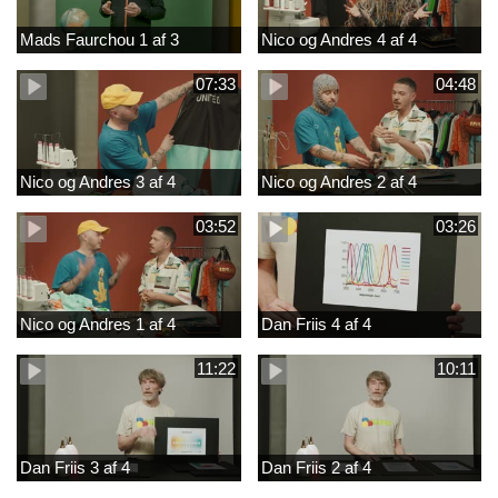
Mads Faurchou 1 af 3
Nico og Andres 4 af 4
07:33
04:48
Nico og Andres 3 af 4
Nico og Andres 2 af 4
03:52
03:26
Nico og Andres 1 af 4
Dan Friis 4 af 4
11:22
10:11
Dan Friis 3 af 4
Dan Friis 2 af 4