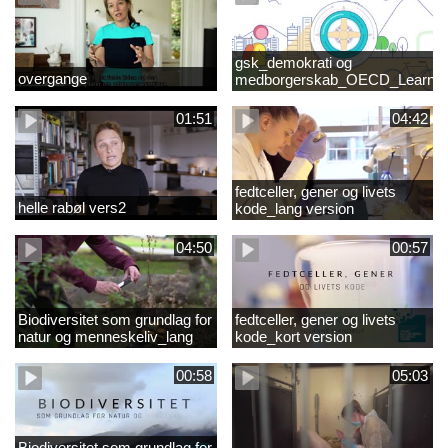
gsk_demokrati og
overgange
medborgerskab_OECD_Learnin
Compass 2030
01:51
04:42
fedtceller, gener og livets
helle rabøl vers2
kode_lang version
04:50
00:57
Biodiversitet som grundlag for
fedtceller, gener og livets
natur og menneskeliv_lang
kode_kort version
version
00:58
05:03
Biodiversitet som grundlag for