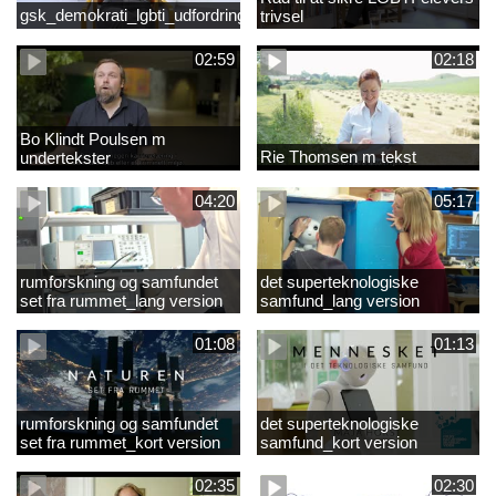
gsk_demokrati_lgbti_udfordringer
trivsel
02:59
02:18
Bo Klindt Poulsen m
Rie Thomsen m tekst
undertekster
04:20
05:17
rumforskning og samfundet
det superteknologiske
set fra rummet_lang version
samfund_lang version
01:08
01:13
rumforskning og samfundet
det superteknologiske
set fra rummet_kort version
samfund_kort version
02:35
02:30