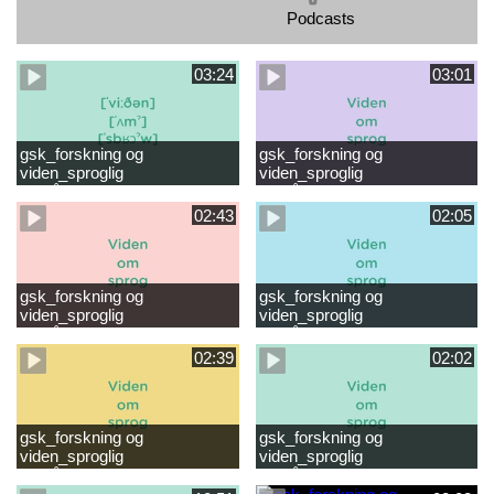
Podcasts
03:24
03:01
gsk_forskning og
gsk_forskning og
viden_sproglig
viden_sproglig
forståelse_VUC Rambøll
forståelse_Støt dit barns
læsevanskeligheder.mp4
første læsning 6-8 år.mp4
02:43
02:05
gsk_forskning og
gsk_forskning og
viden_sproglig
viden_sproglig
forståelse_Støt dit barns
forståelse_Snak med dit barn
fortsatte læsning 8-10 år.mp4
6 mdr-2 år.mp4
02:39
02:02
gsk_forskning og
gsk_forskning og
viden_sproglig
viden_sproglig
forståelse_Snak med dit barn
forståelse_Snak med din
2-6 år.mp4
baby 0-6 mdr.mp4