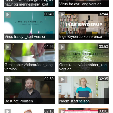
Virus fra dyr_lang version
natur og menneskeliv_kort
version
00:49
02:44
Virus fra dyr_kort version
Inge Bryderup konference
04:26
00:53
Genskabte vådområder_lang
Genskabte vådområder_kort
version
version
02:59
02:35
Bo Kindt Poulsen
Naomi Katznelson
02:18
03:01