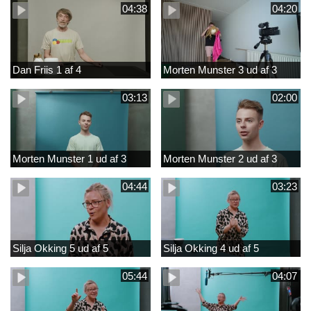
04:38
04:20
Dan Friis 1 af 4
Morten Munster 3 ud af 3
03:13
02:00
Morten Munster 1 ud af 3
Morten Munster 2 ud af 3
04:44
03:23
Silja Okking 5 ud af 5
Silja Okking 4 ud af 5
05:44
04:07