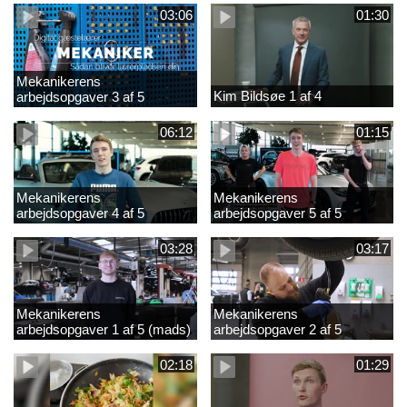
03:06
01:30
Mekanikerens
Kim Bildsøe 1 af 4
arbejdsopgaver 3 af 5
(lærepladssøgning)
06:12
01:15
Mekanikerens
Mekanikerens
arbejdsopgaver 4 af 5
arbejdsopgaver 5 af 5
(Frederik Vesti)
(Frederik Vesti)
03:28
03:17
Mekanikerens
Mekanikerens
arbejdsopgaver 1 af 5 (mads)
arbejdsopgaver 2 af 5
(magnus)
02:18
01:29