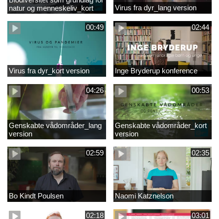
Virus fra dyr_lang version
natur og menneskeliv_kort
version
00:49
02:44
Virus fra dyr_kort version
Inge Bryderup konference
04:26
00:53
Genskabte vådområder_lang
Genskabte vådområder_kort
version
version
02:59
02:35
Bo Kindt Poulsen
Naomi Katznelson
02:18
03:01