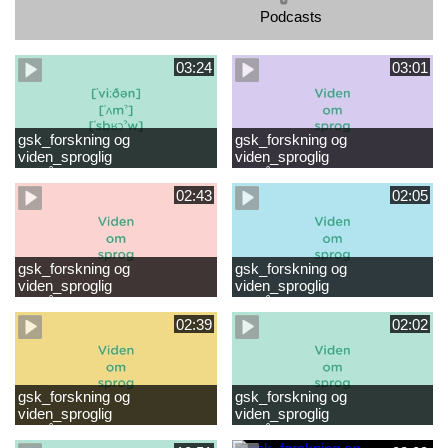
Podcasts
03:24
03:01
gsk_forskning og
gsk_forskning og
viden_sproglig
viden_sproglig
forståelse_VUC Rambøll
forståelse_Støt dit barns
læsevanskeligheder.mp4
første læsning 6-8 år.mp4
02:43
02:05
gsk_forskning og
gsk_forskning og
viden_sproglig
viden_sproglig
forståelse_Støt dit barns
forståelse_Snak med dit barn
fortsatte læsning 8-10 år.mp4
6 mdr-2 år.mp4
02:39
02:02
gsk_forskning og
gsk_forskning og
viden_sproglig
viden_sproglig
forståelse_Snak med dit barn
forståelse_Snak med din
2-6 år.mp4
baby 0-6 mdr.mp4