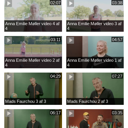
02:07
03:38
Anna Emilie Møller video 4 af
Anna Emilie Møller video 3 af
4
4
03:11
04:57
Anna Emilie Møller video 2 af
Anna Emilie Møller video 1 af
4
4
04:29
07:27
Mads Faurchou 3 af 3
Mads Faurchou 2 af 3
06:17
03:35