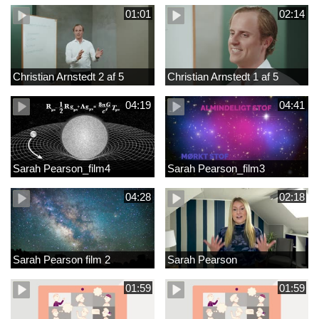
01:01
02:14
Christian Arnstedt 2 af 5
Christian Arnstedt 1 af 5
04:19
04:41
Sarah Pearson_film4
Sarah Pearson_film3
04:28
02:18
Sarah Pearson film 2
Sarah Pearson
01:59
01:59