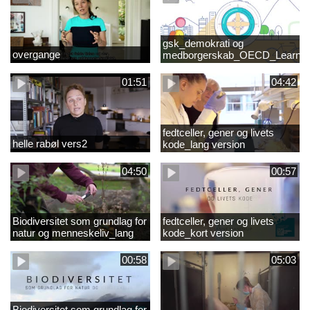
gsk_demokrati og
overgange
medborgerskab_OECD_Learnin
Compass 2030
01:51
04:42
fedtceller, gener og livets
helle rabøl vers2
kode_lang version
04:50
00:57
Biodiversitet som grundlag for
fedtceller, gener og livets
natur og menneskeliv_lang
kode_kort version
version
00:58
05:03
Biodiversitet som grundlag for