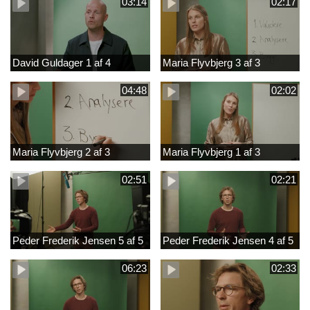
03:14
02:17
David Guldager 1 af 4
Maria Flyvbjerg 3 af 3
04:48
02:02
Maria Flyvbjerg 2 af 3
Maria Flyvbjerg 1 af 3
02:51
02:21
Peder Frederik Jensen 5 af 5
Peder Frederik Jensen 4 af 5
06:23
02:33