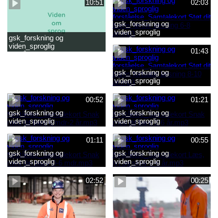
10:51
02:03
gsk_forskning og
viden_sproglig
gsk_forskning og
forståelse_Samtalekort Støt
viden_sproglig
dit barns første læsning 6-8
01:43
forståelse_Barnets sproglige
år.mp3
udvikling 0-10 år_samlet
film.mp4
gsk_forskning og
viden_sproglig
forståelse_Samtalekort Støt
dit barns fortsatte læsning 8-
00:52
01:21
10 år.mp3
gsk_forskning og
gsk_forskning og
viden_sproglig
viden_sproglig
forståelse_Samtalekort Snak
forståelse_Samtalekort Snak
med dit barn 6 mdr-2 år.mp3
med dit barn 2-6 år.mp3
01:11
00:55
gsk_forskning og
gsk_forskning og
viden_sproglig
viden_sproglig
forståelse_Samtalekort Snak
forståelse_Samtalekort Læs,
med din baby 0-6 mdr.mp3
lyt og skriv 3-6 år.mp3
02:52
00:25