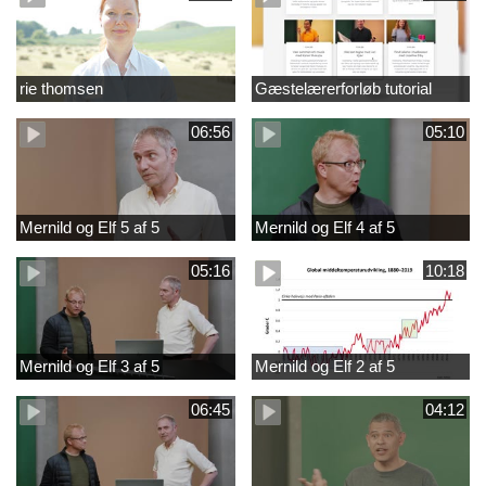
rie thomsen
Gæstelærerforløb tutorial
06:56
05:10
Mernild og Elf 5 af 5
Mernild og Elf 4 af 5
05:16
10:18
Mernild og Elf 3 af 5
Mernild og Elf 2 af 5
06:45
04:12