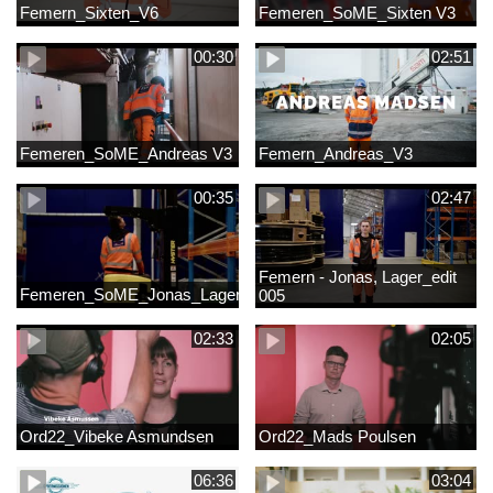
Femern_Sixten_V6
Femeren_SoME_Sixten V3
00:30
02:51
Femeren_SoME_Andreas V3
Femern_Andreas_V3
00:35
02:47
Femern - Jonas, Lager_edit
Femeren_SoME_Jonas_Lager
005
02:33
02:05
Ord22_Vibeke Asmundsen
Ord22_Mads Poulsen
06:36
03:04