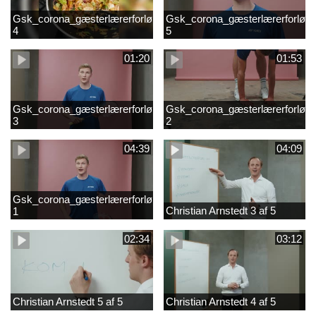
Gsk_corona_gæsterlærerforløb_Axelsen_del
Gsk_corona_gæsterlærerforløb_
4
5
01:20
01:53
Gsk_corona_gæsterlærerforløb_Axelsen_del
Gsk_corona_gæsterlærerforløb_
3
2
04:39
04:09
Gsk_corona_gæsterlærerforløb_Axelsen_del
Christian Arnstedt 3 af 5
1
02:34
03:12
Christian Arnstedt 5 af 5
Christian Arnstedt 4 af 5