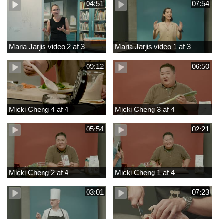
04:51
07:54
Maria Jarjis video 2 af 3
Maria Jarjis video 1 af 3
09:12
06:50
Micki Cheng 4 af 4
Micki Cheng 3 af 4
05:54
02:21
Micki Cheng 2 af 4
Micki Cheng 1 af 4
03:01
07:23