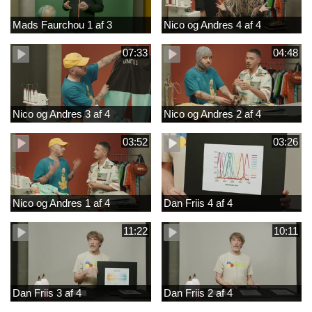
Mads Faurchou 1 af 3
Nico og Andres 4 af 4
07:33
04:48
Nico og Andres 3 af 4
Nico og Andres 2 af 4
03:52
03:26
Nico og Andres 1 af 4
Dan Friis 4 af 4
11:22
10:11
Dan Friis 3 af 4
Dan Friis 2 af 4