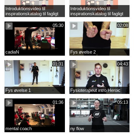
Introduktionsvideo til
Introduktionsvideo til
inspirationskatalog til fagligt
inspirationskatalog til fagligt
løft_tilrettet
løft
05:30
02:08
cadiaN
Fys øvelse 2
01:31
04:43
Fys øvelse 1
Fysioterapeut intro Heroic
01:36
05:13
mental coach
ny flow