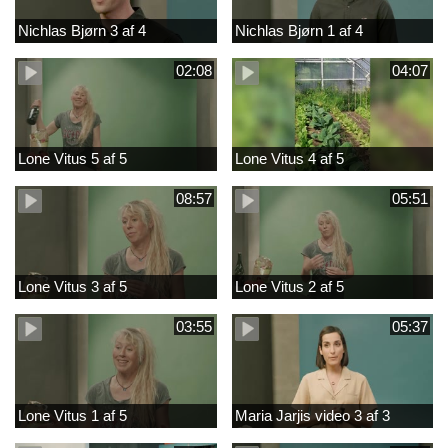
Nichlas Bjørn 3 af 4
Nichlas Bjørn 1 af 4
02:08
04:07
Lone Vitus 5 af 5
Lone Vitus 4 af 5
08:57
05:51
Lone Vitus 3 af 5
Lone Vitus 2 af 5
03:55
05:37
Lone Vitus 1 af 5
Maria Jarjis video 3 af 3