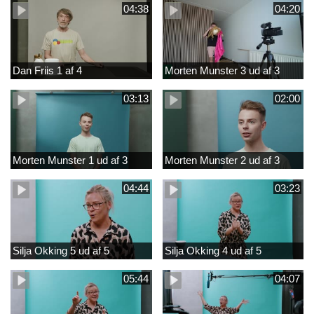
04:38
04:20
Dan Friis 1 af 4
Morten Munster 3 ud af 3
03:13
02:00
Morten Munster 1 ud af 3
Morten Munster 2 ud af 3
04:44
03:23
Silja Okking 5 ud af 5
Silja Okking 4 ud af 5
05:44
04:07