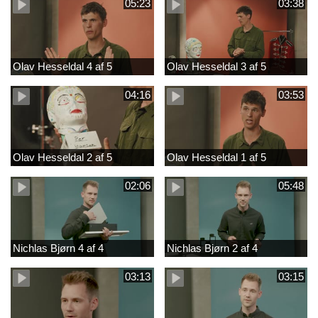
05:23
03:38
Olav Hesseldal 4 af 5
Olav Hesseldal 3 af 5
04:16
03:53
Olav Hesseldal 2 af 5
Olav Hesseldal 1 af 5
02:06
05:48
Nichlas Bjørn 4 af 4
Nichlas Bjørn 2 af 4
03:13
03:15