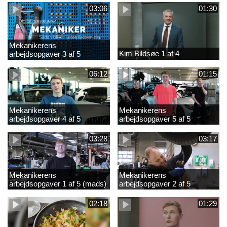
03:06
01:30
Mekanikerens
Kim Bildsøe 1 af 4
arbejdsopgaver 3 af 5
(lærepladssøgning)
06:12
01:15
Mekanikerens
Mekanikerens
arbejdsopgaver 4 af 5
arbejdsopgaver 5 af 5
(Frederik Vesti)
(Frederik Vesti)
03:28
03:17
Mekanikerens
Mekanikerens
arbejdsopgaver 1 af 5 (mads)
arbejdsopgaver 2 af 5
(magnus)
02:18
01:29