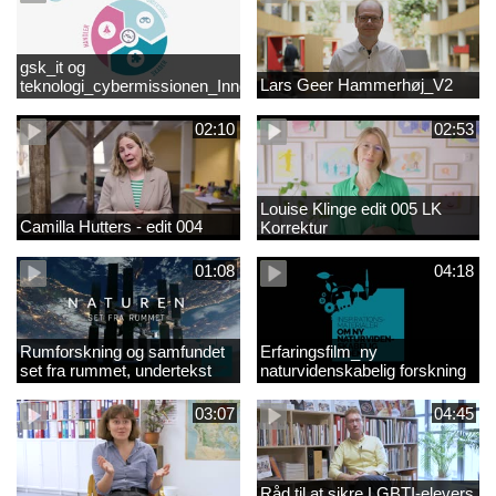
gsk_it og
Lars Geer Hammerhøj_V2
teknologi_cybermissionen_Innovationscirklen
02:10
02:53
Louise Klinge edit 005 LK
Camilla Hutters - edit 004
Korrektur
01:08
04:18
Rumforskning og samfundet
Erfaringsfilm_ny
set fra rummet, undertekst
naturvidenskabelig forskning
03:07
04:45
Råd til at sikre LGBTI-elevers