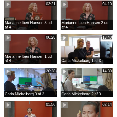
03:21
04:10
Marianne Iben Hansen 3 ud
Marianne Iben Hansen 2 ud
af 4
af 4
06:28
13:40
Marianne Iben Hansen 1 ud
Carla Mickelborg 1 af 3
af 4
20:28
14:30
Carla Mickelborg 3 af 3
Carla Mickelborg 2 af 3
01:56
02:14