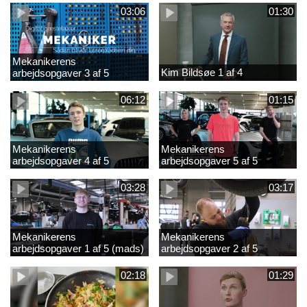
03:06
01:30
Mekanikerens
Kim Bildsøe 1 af 4
arbejdsopgaver 3 af 5
(lærepladssøgning)
06:12
01:15
Mekanikerens
Mekanikerens
arbejdsopgaver 4 af 5
arbejdsopgaver 5 af 5
(Frederik Vesti)
(Frederik Vesti)
03:28
03:17
Mekanikerens
Mekanikerens
arbejdsopgaver 1 af 5 (mads)
arbejdsopgaver 2 af 5
(magnus)
02:18
01:29