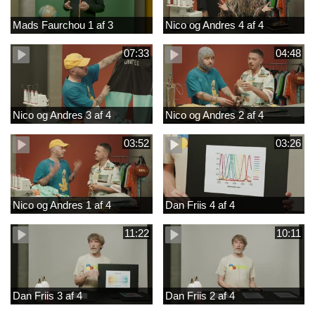
Mads Faurchou 1 af 3
Nico og Andres 4 af 4
07:33
04:48
Nico og Andres 3 af 4
Nico og Andres 2 af 4
03:52
03:26
Nico og Andres 1 af 4
Dan Friis 4 af 4
11:22
10:11
Dan Friis 3 af 4
Dan Friis 2 af 4