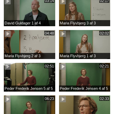
03:14
02:17
David Guldager 1 af 4
Maria Flyvbjerg 3 af 3
04:48
02:02
Maria Flyvbjerg 2 af 3
Maria Flyvbjerg 1 af 3
02:51
02:21
Peder Frederik Jensen 5 af 5
Peder Frederik Jensen 4 af 5
06:23
02:33