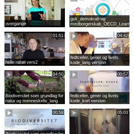
gsk_demokrati og
overgange
medborgerskab_OECD_Learnin
Compass 2030
01:51
04:42
fedtceller, gener og livets
helle rabøl vers2
kode_lang version
04:50
00:57
Biodiversitet som grundlag for
fedtceller, gener og livets
natur og menneskeliv_lang
kode_kort version
version
00:58
05:03
Biodiversitet som grundlag for