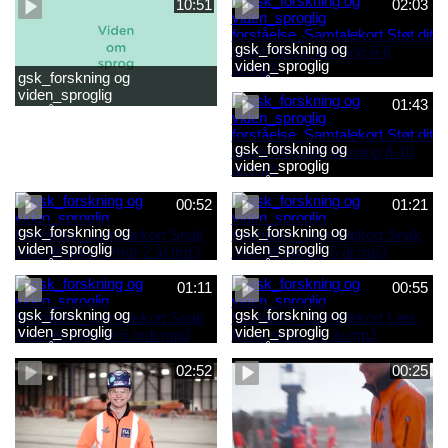
10:51
02:03
gsk_forskning og
viden_sproglig
gsk_forskning og
forståelse_Samtalekort Støt
viden_sproglig
dit barns første læsning 6-8
01:43
forståelse_Barnets sproglige
år.mp3
udvikling 0-10 år_samlet
film.mp4
gsk_forskning og
viden_sproglig
forståelse_Samtalekort Støt
dit barns fortsatte læsning 8-
00:52
01:21
10 år.mp3
gsk_forskning og
gsk_forskning og
viden_sproglig
viden_sproglig
forståelse_Samtalekort Snak
forståelse_Samtalekort Snak
med dit barn 6 mdr-2 år.mp3
med dit barn 2-6 år.mp3
01:11
00:55
gsk_forskning og
gsk_forskning og
viden_sproglig
viden_sproglig
forståelse_Samtalekort Snak
forståelse_Samtalekort Læs,
med din baby 0-6 mdr.mp3
lyt og skriv 3-6 år.mp3
02:52
00:25