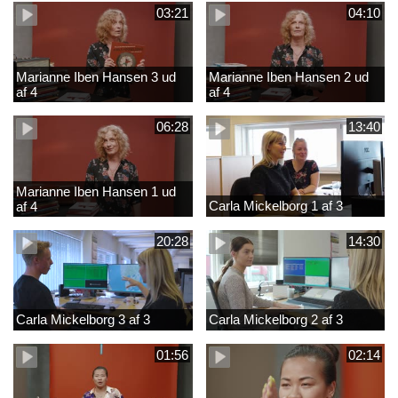
03:21
04:10
Marianne Iben Hansen 3 ud
Marianne Iben Hansen 2 ud
af 4
af 4
06:28
13:40
Marianne Iben Hansen 1 ud
Carla Mickelborg 1 af 3
af 4
20:28
14:30
Carla Mickelborg 3 af 3
Carla Mickelborg 2 af 3
01:56
02:14