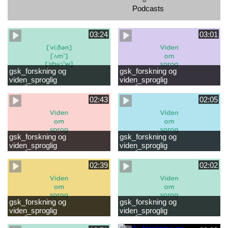
Podcasts
03:24
03:01
gsk_forskning og
gsk_forskning og
viden_sproglig
viden_sproglig
forståelse_VUC Rambøll
forståelse_Støt dit barns
læsevanskeligheder.mp4
første læsning 6-8 år.mp4
02:43
02:05
gsk_forskning og
gsk_forskning og
viden_sproglig
viden_sproglig
forståelse_Støt dit barns
forståelse_Snak med dit barn
fortsatte læsning 8-10 år.mp4
6 mdr-2 år.mp4
02:39
02:02
gsk_forskning og
gsk_forskning og
viden_sproglig
viden_sproglig
forståelse_Snak med dit barn
forståelse_Snak med din
2-6 år.mp4
baby 0-6 mdr.mp4