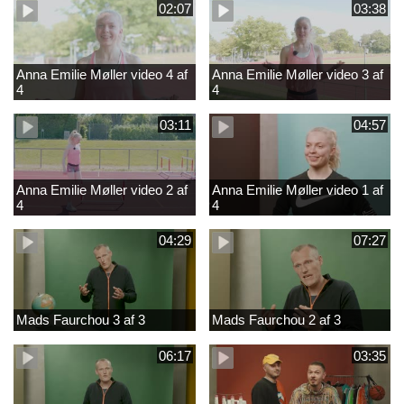
02:07
03:38
Anna Emilie Møller video 4 af
Anna Emilie Møller video 3 af
4
4
03:11
04:57
Anna Emilie Møller video 2 af
Anna Emilie Møller video 1 af
4
4
04:29
07:27
Mads Faurchou 3 af 3
Mads Faurchou 2 af 3
06:17
03:35