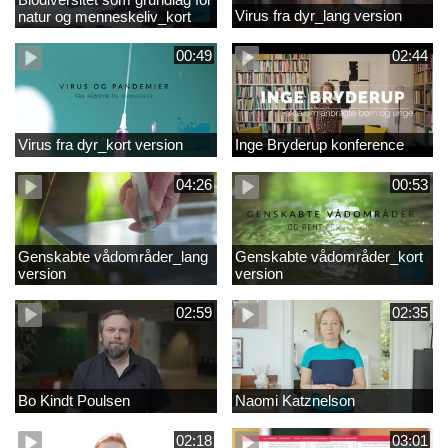
Virus fra dyr_lang version
natur og menneskeliv_kort
version
00:49
02:44
Virus fra dyr_kort version
Inge Bryderup konference
04:26
00:53
Genskabte vådområder_lang
Genskabte vådområder_kort
version
version
02:59
02:35
Bo Kindt Poulsen
Naomi Katznelson
02:18
03:01