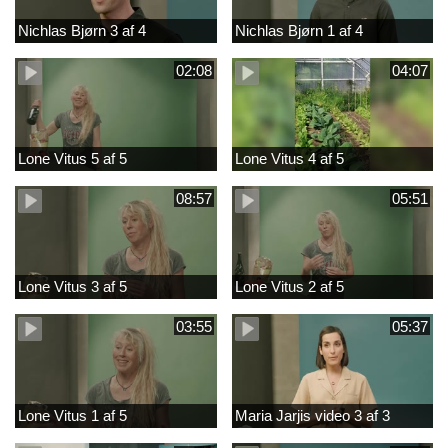
Nichlas Bjørn 3 af 4
Nichlas Bjørn 1 af 4
02:08
04:07
Lone Vitus 5 af 5
Lone Vitus 4 af 5
08:57
05:51
Lone Vitus 3 af 5
Lone Vitus 2 af 5
03:55
05:37
Lone Vitus 1 af 5
Maria Jarjis video 3 af 3