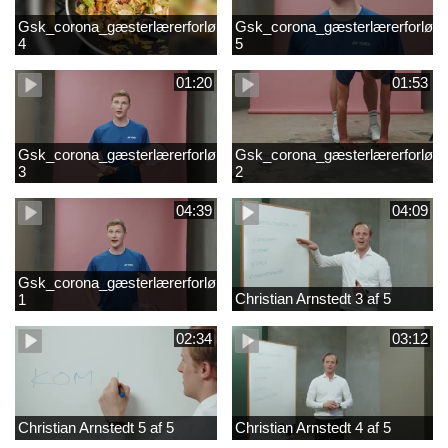
Gsk_corona_gæsterlærerforløb_Axelsen_del
Gsk_corona_gæsterlærerforløb_
4
5
01:20
01:53
Gsk_corona_gæsterlærerforløb_Axelsen_del
Gsk_corona_gæsterlærerforløb_
3
2
04:39
04:09
Gsk_corona_gæsterlærerforløb_Axelsen_del
Christian Arnstedt 3 af 5
1
02:34
03:12
Christian Arnstedt 5 af 5
Christian Arnstedt 4 af 5