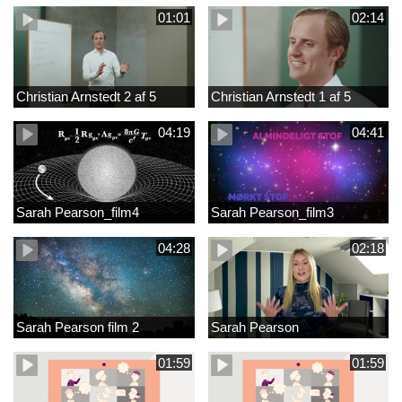
01:01
02:14
Christian Arnstedt 2 af 5
Christian Arnstedt 1 af 5
04:19
04:41
Sarah Pearson_film4
Sarah Pearson_film3
04:28
02:18
Sarah Pearson film 2
Sarah Pearson
01:59
01:59