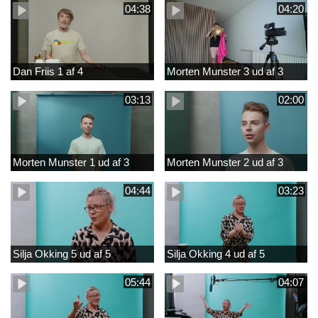
04:38
04:20
Dan Friis 1 af 4
Morten Munster 3 ud af 3
03:13
02:00
Morten Munster 1 ud af 3
Morten Munster 2 ud af 3
04:44
03:23
Silja Okking 5 ud af 5
Silja Okking 4 ud af 5
05:44
04:07