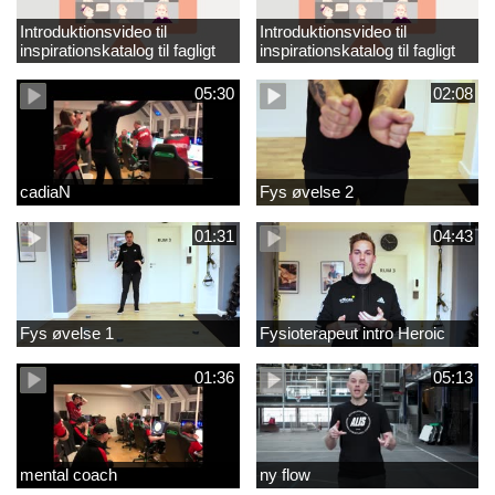
Introduktionsvideo til
Introduktionsvideo til
inspirationskatalog til fagligt
inspirationskatalog til fagligt
løft_tilrettet
løft
05:30
02:08
cadiaN
Fys øvelse 2
01:31
04:43
Fys øvelse 1
Fysioterapeut intro Heroic
01:36
05:13
mental coach
ny flow