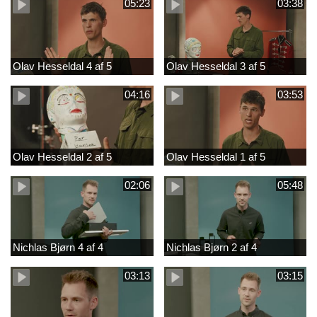
05:23
03:38
Olav Hesseldal 4 af 5
Olav Hesseldal 3 af 5
04:16
03:53
Olav Hesseldal 2 af 5
Olav Hesseldal 1 af 5
02:06
05:48
Nichlas Bjørn 4 af 4
Nichlas Bjørn 2 af 4
03:13
03:15