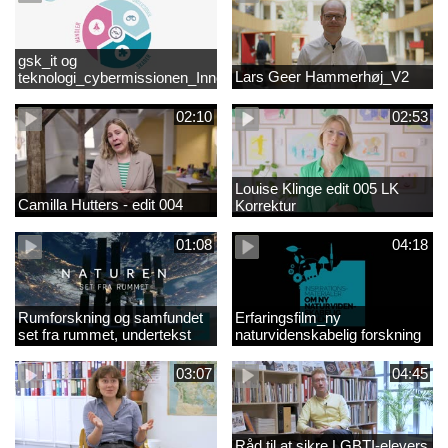
gsk_it og
Lars Geer Hammerhøj_V2
teknologi_cybermissionen_Innovationscirklen
02:10
02:53
Louise Klinge edit 005 LK
Camilla Hutters - edit 004
Korrektur
01:08
04:18
Rumforskning og samfundet
Erfaringsfilm_ny
set fra rummet, undertekst
naturvidenskabelig forskning
03:07
04:45
Råd til at sikre LGBTI-elevers