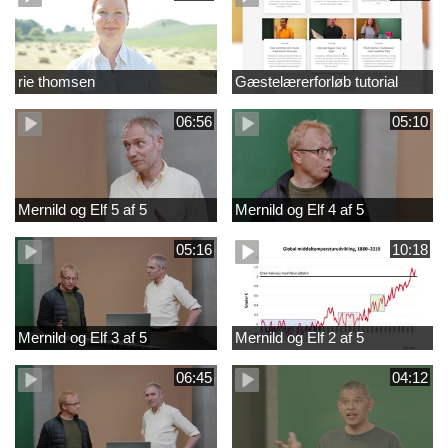
rie thomsen
Gæstelærerforløb tutorial
06:56
05:10
Mernild og Elf 5 af 5
Mernild og Elf 4 af 5
05:16
10:18
Mernild og Elf 3 af 5
Mernild og Elf 2 af 5
06:45
04:12