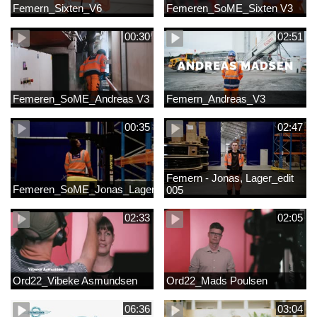
Femern_Sixten_V6
Femeren_SoME_Sixten V3
00:30
02:51
Femeren_SoME_Andreas V3
Femern_Andreas_V3
00:35
02:47
Femern - Jonas, Lager_edit
Femeren_SoME_Jonas_Lager
005
02:33
02:05
Ord22_Vibeke Asmundsen
Ord22_Mads Poulsen
06:36
03:04