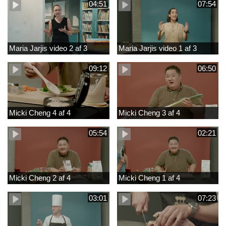
04:51
07:54
Maria Jarjis video 2 af 3
Maria Jarjis video 1 af 3
09:12
06:50
Micki Cheng 4 af 4
Micki Cheng 3 af 4
05:54
02:21
Micki Cheng 2 af 4
Micki Cheng 1 af 4
03:01
07:23