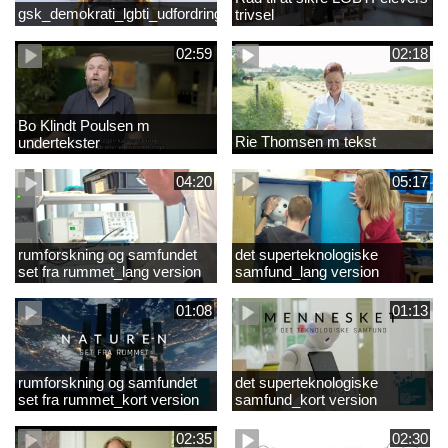
gsk_demokrati_lgbti_udfordringer
trivsel
02:59
02:18
Bo Klindt Poulsen m
Rie Thomsen m tekst
undertekster
04:20
05:17
rumforskning og samfundet
det superteknologiske
set fra rummet_lang version
samfund_lang version
01:08
01:13
rumforskning og samfundet
det superteknologiske
set fra rummet_kort version
samfund_kort version
02:35
02:30